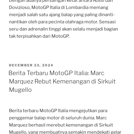
Dengan adanya persaingan ketat antara Rossi dan
Dovizioso, MotoGP Italia di Lombardia memang
menjadi salah satu ajang balap yang paling dinanti-
nantikan oleh para pecinta olahraga motor. Sensasi
seru dan adrenalin tinggi akan selalu menjadi bagian
tak terpisahkan dari MotoGP.
POSTED
DECEMBER 23, 2024
ON
Berita Terbaru MotoGP Italia: Marc
Marquez Rebut Kemenangan di Sirkuit
Mugello
Berita terbaru MotoGP Italia mengejutkan para
penggemar balap motor di seluruh dunia. Marc
Marquez berhasil merebut kemenangan di Sirkuit
Mugello, yang membuatnya semakin mendekati gelar