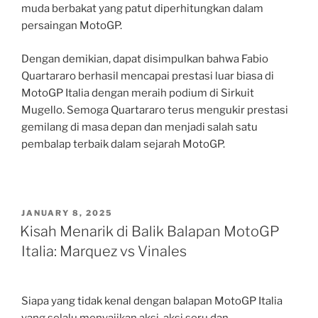
muda berbakat yang patut diperhitungkan dalam
persaingan MotoGP.
Dengan demikian, dapat disimpulkan bahwa Fabio
Quartararo berhasil mencapai prestasi luar biasa di
MotoGP Italia dengan meraih podium di Sirkuit
Mugello. Semoga Quartararo terus mengukir prestasi
gemilang di masa depan dan menjadi salah satu
pembalap terbaik dalam sejarah MotoGP.
POSTED
JANUARY 8, 2025
ON
Kisah Menarik di Balik Balapan MotoGP
Italia: Marquez vs Vinales
Siapa yang tidak kenal dengan balapan MotoGP Italia
yang selalu menyajikan aksi-aksi seru dan