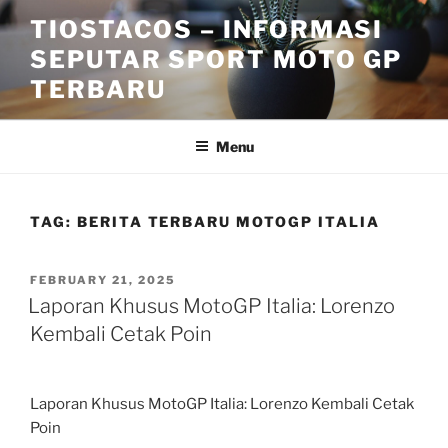
Skip
TIOSTACOS – INFORMASI
to
SEPUTAR SPORT MOTO GP
content
TERBARU
Menu
TAG:
BERITA TERBARU MOTOGP ITALIA
POSTED
FEBRUARY 21, 2025
ON
Laporan Khusus MotoGP Italia: Lorenzo
Kembali Cetak Poin
Laporan Khusus MotoGP Italia: Lorenzo Kembali Cetak
Poin