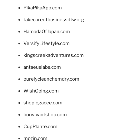
PikaPikaApp.com
takecareofbusinessdfw.org
HamadaOfJapan.com
VersifyLifestyle.com
kingscreekadventures.com
antaeuslabs.com
purelycleanchemdry.com
WishOping.com
shoplegacee.com
bonvivantshop.com
CupPlante.com
mpzin.com