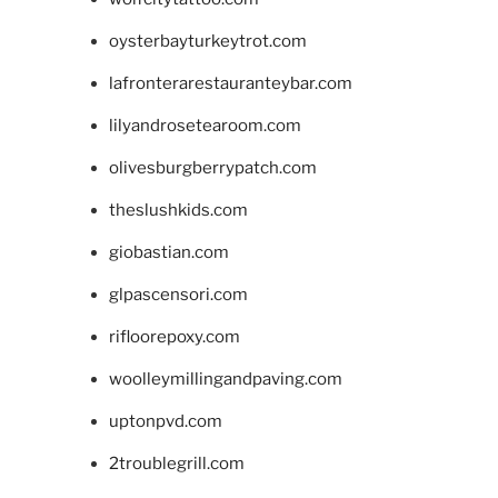
oysterbayturkeytrot.com
lafronterarestauranteybar.com
lilyandrosetearoom.com
olivesburgberrypatch.com
theslushkids.com
giobastian.com
glpascensori.com
rifloorepoxy.com
woolleymillingandpaving.com
uptonpvd.com
2troublegrill.com