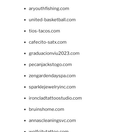
aryouthfishing.com
united-basketball.com
tios-tacos.com
cafecito-satx.com
graduacionviu2023.com
pecanjackstogo.com
zengardendayspa.com
sparklejewelryinc.com
ironcladtattoostudio.com
bruinshome.com
annascleaningsvc.com
wolfcitytattoo.com