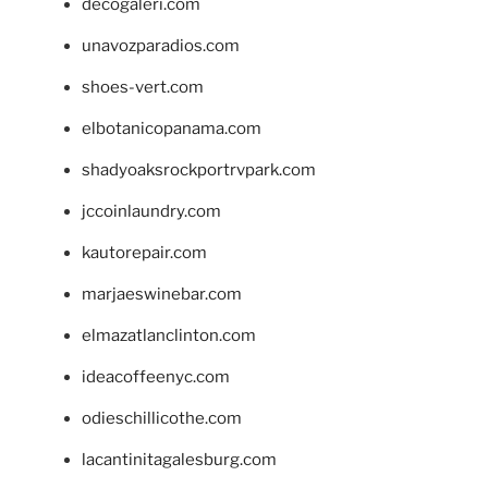
decogaleri.com
unavozparadios.com
shoes-vert.com
elbotanicopanama.com
shadyoaksrockportrvpark.com
jccoinlaundry.com
kautorepair.com
marjaeswinebar.com
elmazatlanclinton.com
ideacoffeenyc.com
odieschillicothe.com
lacantinitagalesburg.com