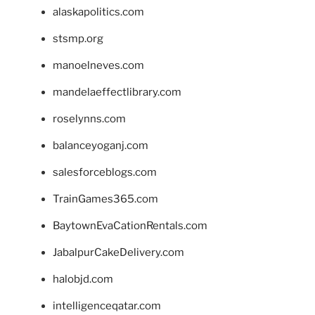
alaskapolitics.com
stsmp.org
manoelneves.com
mandelaeffectlibrary.com
roselynns.com
balanceyoganj.com
salesforceblogs.com
TrainGames365.com
BaytownEvaCationRentals.com
JabalpurCakeDelivery.com
halobjd.com
intelligenceqatar.com