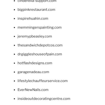
cinderella-support.com
bigpinkrestaurant.com
inspirehuahin.com
memmingerspainting.com
jeremypbeasley.com
thesandwichdepotcos.com
drgiggleshouseofpain.com
hotflashdesigns.com
garagenadeau.com
lifestylechauffeurservice.com
EverNewNails.com
insideoutdecoratingcentre.com