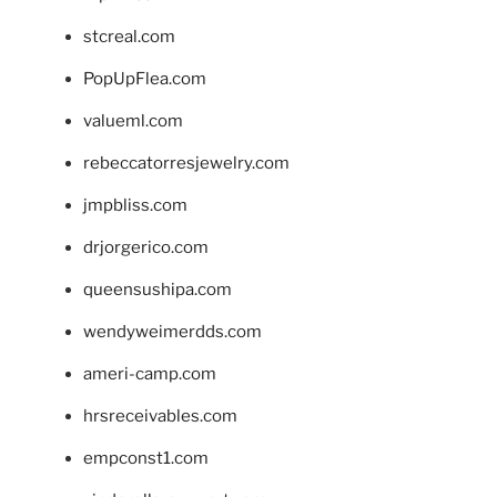
stcreal.com
PopUpFlea.com
valueml.com
rebeccatorresjewelry.com
jmpbliss.com
drjorgerico.com
queensushipa.com
wendyweimerdds.com
ameri-camp.com
hrsreceivables.com
empconst1.com