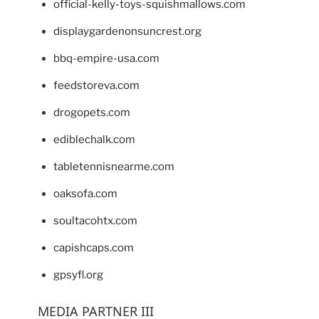
official-kelly-toys-squishmallows.com
displaygardenonsuncrest.org
bbq-empire-usa.com
feedstoreva.com
drogopets.com
ediblechalk.com
tabletennisnearme.com
oaksofa.com
soultacohtx.com
capishcaps.com
gpsyfl.org
MEDIA PARTNER III