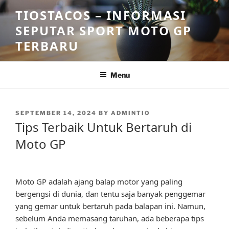
Skip
TIOSTACOS – INFORMASI
to
SEPUTAR SPORT MOTO GP
content
TERBARU
Menu
POSTED
SEPTEMBER 14, 2024
BY
ADMINTIO
ON
Tips Terbaik Untuk Bertaruh di
Moto GP
Moto GP adalah ajang balap motor yang paling
bergengsi di dunia, dan tentu saja banyak penggemar
yang gemar untuk bertaruh pada balapan ini. Namun,
sebelum Anda memasang taruhan, ada beberapa tips