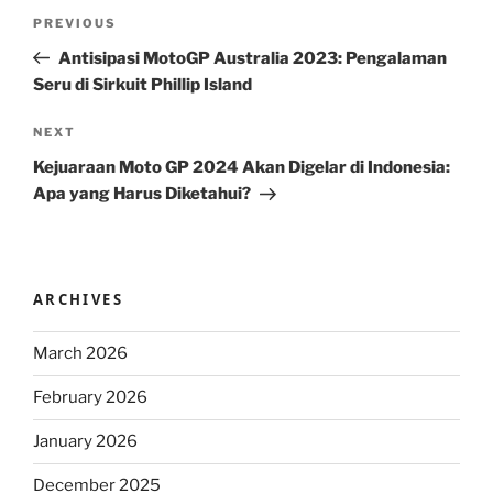
Post
Previous
PREVIOUS
navigation
Post
Antisipasi MotoGP Australia 2023: Pengalaman
Seru di Sirkuit Phillip Island
Next
NEXT
Post
Kejuaraan Moto GP 2024 Akan Digelar di Indonesia:
Apa yang Harus Diketahui?
ARCHIVES
March 2026
February 2026
January 2026
December 2025