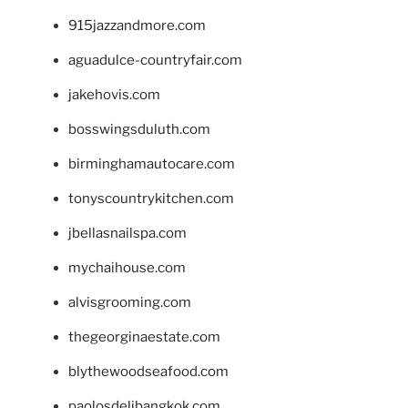
915jazzandmore.com
aguadulce-countryfair.com
jakehovis.com
bosswingsduluth.com
birminghamautocare.com
tonyscountrykitchen.com
jbellasnailspa.com
mychaihouse.com
alvisgrooming.com
thegeorginaestate.com
blythewoodseafood.com
paolosdelibangkok.com