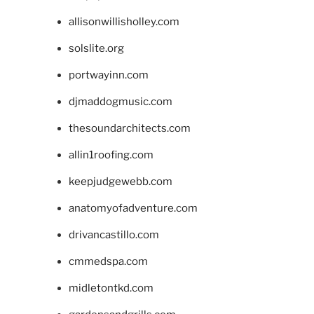
allisonwillisholley.com
solslite.org
portwayinn.com
djmaddogmusic.com
thesoundarchitects.com
allin1roofing.com
keepjudgewebb.com
anatomyofadventure.com
drivancastillo.com
cmmedspa.com
midletontkd.com