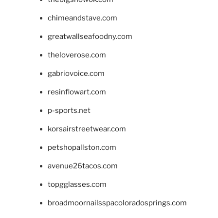
chimeandstave.com
greatwallseafoodny.com
theloverose.com
gabriovoice.com
resinflowart.com
p-sports.net
korsairstreetwear.com
petshopallston.com
avenue26tacos.com
topgglasses.com
broadmoornailsspacoloradosprings.com