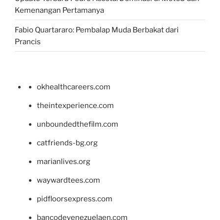
Kemenangan Pertamanya
Fabio Quartararo: Pembalap Muda Berbakat dari
Prancis
okhealthcareers.com
theintexperience.com
unboundedthefilm.com
catfriends-bg.org
marianlives.org
waywardtees.com
pidfloorsexpress.com
bancodevenezuelaen.com