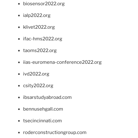
biosensor2022.org
ialp2022.org
klivet2022.org
ifac-hms2022.org
taoms2022.org
iias-euromena-conference2022.org
ivd2022.org
csity2022.org
ibsarstudyabroad.com
bennusehgall.com
tsecincinnati.com
roderconstructiongroup.com