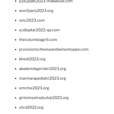
p2b2pabi2023-makassar.com
wocfparis2023.org
sinc2023.com
scdlqatar2022-qa.com
thecolumbiagrill.com
provisionscheeseandwineshoppe.com
khedi2023.org
akademikgeriatri2023.org
marmarapediatri2023.org
emchie2023.org
girisimselradyoloji2022.org
utcd2022.org