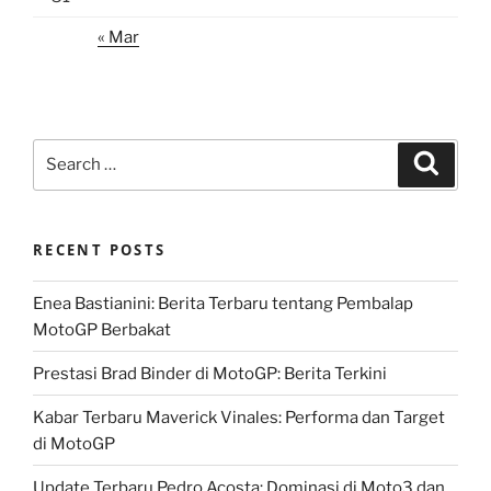
« Mar
Search
Search
for:
RECENT POSTS
Enea Bastianini: Berita Terbaru tentang Pembalap
MotoGP Berbakat
Prestasi Brad Binder di MotoGP: Berita Terkini
Kabar Terbaru Maverick Vinales: Performa dan Target
di MotoGP
Update Terbaru Pedro Acosta: Dominasi di Moto3 dan