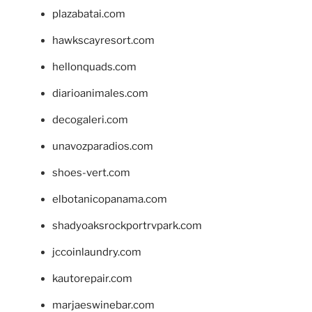
plazabatai.com
hawkscayresort.com
hellonquads.com
diarioanimales.com
decogaleri.com
unavozparadios.com
shoes-vert.com
elbotanicopanama.com
shadyoaksrockportrvpark.com
jccoinlaundry.com
kautorepair.com
marjaeswinebar.com