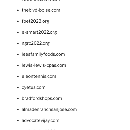
theblvd-boise.com
fpet2023.org
e-smart2022.org
ngrc2022.org
leesfamilyfoods.com
lewis-lewis-cpas.com
eleontennis.com
cyetus.com
bradfordshops.com
almadenranchsanjose.com
advocatevijay.com