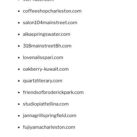
coffeeshopcharleston.com
salon104mainstreet.com
alkaspringswater.com
318mainstreet8h.com
lovenailsspari.com
oakberry-kuwait.com
quartzliterary.com
friendsofbroderickpark.com
studiopiattellina.com
jannagrillspringfield.com
fujiyamacharleston.com