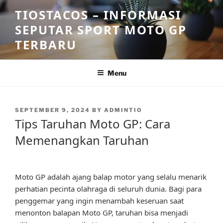
Skip
TIOSTACOS – INFORMASI
to
SEPUTAR SPORT MOTO GP
content
TERBARU
Menu
POSTED
SEPTEMBER 9, 2024
BY
ADMINTIO
ON
Tips Taruhan Moto GP: Cara
Memenangkan Taruhan
Moto GP adalah ajang balap motor yang selalu menarik
perhatian pecinta olahraga di seluruh dunia. Bagi para
penggemar yang ingin menambah keseruan saat
menonton balapan Moto GP, taruhan bisa menjadi