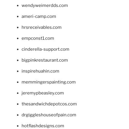
wendyweimerdds.com
ameri-camp.com
hrsreceivables.com
empconst1.com
cinderella-support.com
bigpinkrestaurant.com
inspirehuahin.com
memmingerspainting.com
jeremypbeasley.com
thesandwichdepotcos.com
drgiggleshouseofpain.com
hotflashdesigns.com