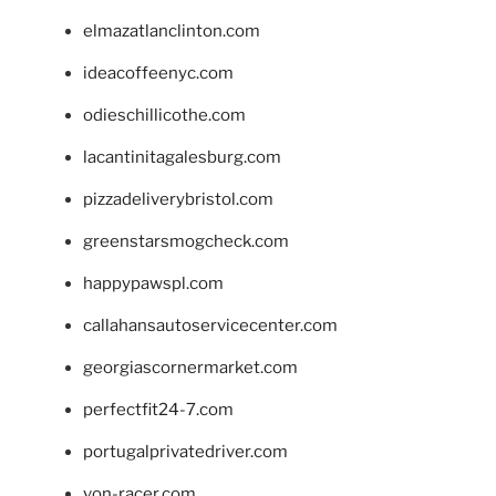
elmazatlanclinton.com
ideacoffeenyc.com
odieschillicothe.com
lacantinitagalesburg.com
pizzadeliverybristol.com
greenstarsmogcheck.com
happypawspl.com
callahansautoservicecenter.com
georgiascornermarket.com
perfectfit24-7.com
portugalprivatedriver.com
von-racer.com