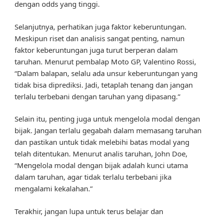
dengan odds yang tinggi.
Selanjutnya, perhatikan juga faktor keberuntungan.
Meskipun riset dan analisis sangat penting, namun
faktor keberuntungan juga turut berperan dalam
taruhan. Menurut pembalap Moto GP, Valentino Rossi,
“Dalam balapan, selalu ada unsur keberuntungan yang
tidak bisa diprediksi. Jadi, tetaplah tenang dan jangan
terlalu terbebani dengan taruhan yang dipasang.”
Selain itu, penting juga untuk mengelola modal dengan
bijak. Jangan terlalu gegabah dalam memasang taruhan
dan pastikan untuk tidak melebihi batas modal yang
telah ditentukan. Menurut analis taruhan, John Doe,
“Mengelola modal dengan bijak adalah kunci utama
dalam taruhan, agar tidak terlalu terbebani jika
mengalami kekalahan.”
Terakhir, jangan lupa untuk terus belajar dan