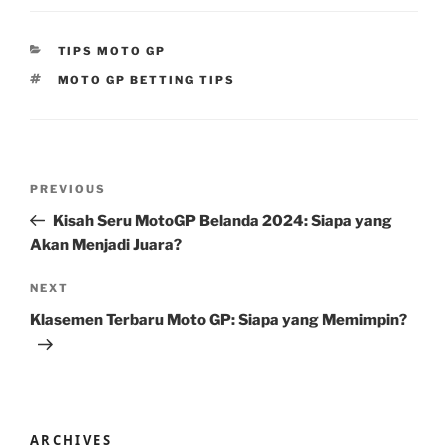
CATEGORIES
TIPS MOTO GP
TAGS
MOTO GP BETTING TIPS
Post
Previous
PREVIOUS
navigation
Post
Kisah Seru MotoGP Belanda 2024: Siapa yang
Akan Menjadi Juara?
Next
NEXT
Post
Klasemen Terbaru Moto GP: Siapa yang Memimpin?
ARCHIVES