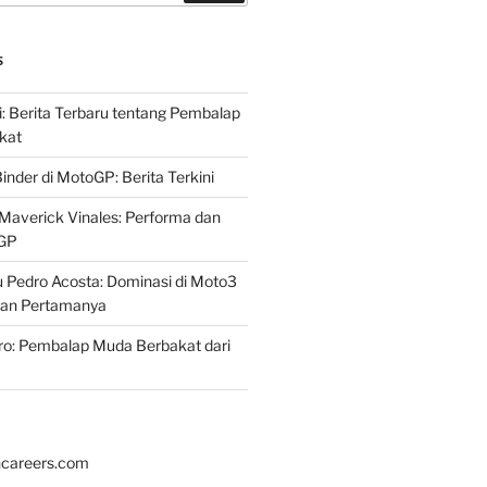
S
i: Berita Terbaru tentang Pembalap
kat
inder di MotoGP: Berita Terkini
Maverick Vinales: Performa dan
oGP
 Pedro Acosta: Dominasi di Moto3
an Pertamanya
ro: Pembalap Muda Berbakat dari
hcareers.com