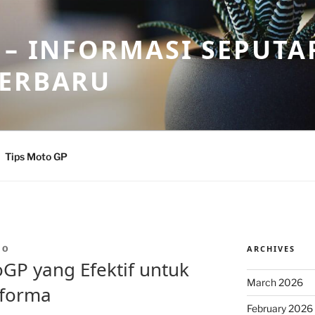
 – INFORMASI SEPUTA
TERBARU
Tips Moto GP
ARCHIVES
IO
GP yang Efektif untuk
March 2026
rforma
February 2026