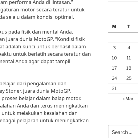
lam performa Anda di lintasan.”
gaturan motor secara teratur untuk
 selalu dalam kondisi optimal.
M
T
kus pada fisik dan mental Anda.
n juara dunia MotoGP, “Kondisi fisik
at adalah kunci untuk berhasil dalam
3
4
ktu untuk berlatih secara teratur dan
10
11
mental Anda agar dapat tampil
17
18
24
25
k belajar dari pengalaman dan
31
y Stoner, juara dunia MotoGP,
 proses belajar dalam balap motor.
« Mar
esalahan Anda dan terus meningkatkan
kut untuk melakukan kesalahan dan
ebagai pelajaran untuk meningkatkan
Search
for: