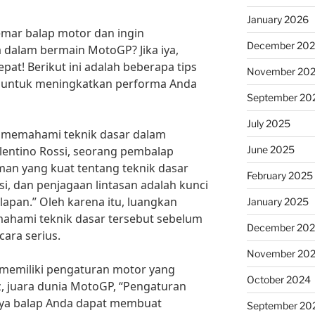
January 2026
mar balap motor dan ingin
December 20
dalam bermain MotoGP? Jika iya,
pat! Berikut ini adalah beberapa tips
November 20
f untuk meningkatkan performa Anda
September 20
July 2025
 memahami teknik dasar dalam
June 2025
entino Rossi, seorang pembalap
an yang kuat tentang teknik dasar
February 2025
i, dan penjagaan lintasan adalah kunci
apan.” Oleh karena itu, luangkan
January 2025
ahami teknik dasar tersebut sebelum
December 20
ara serius.
November 20
k memiliki pengaturan motor yang
October 2024
, juara dunia MotoGP, “Pengaturan
aya balap Anda dapat membuat
September 20