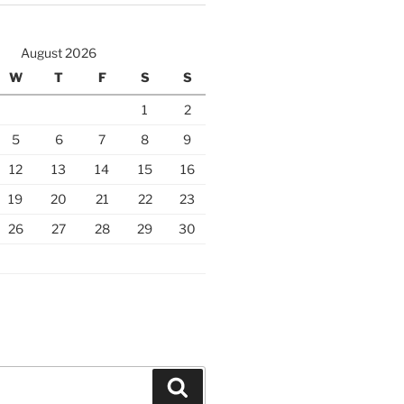
August 2026
W
T
F
S
S
1
2
5
6
7
8
9
12
13
14
15
16
19
20
21
22
23
26
27
28
29
30
Search