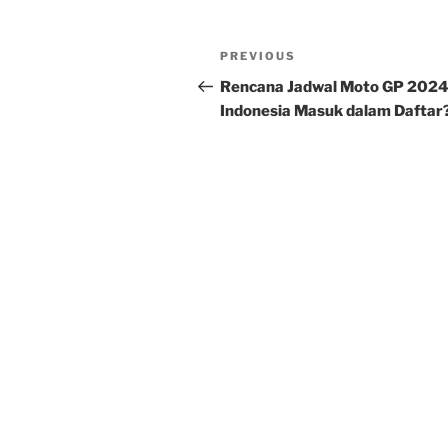
Post
Previous
PREVIOUS
navigation
Post
Rencana Jadwal Moto GP 2024
Indonesia Masuk dalam Daftar