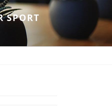
R SPORT