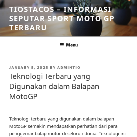
Skip
TIOSTACOS – INFORMASI
to
SEPUTAR SPORT MOTO GP
content
TERBARU
Menu
POSTED
JANUARY 5, 2025
BY
ADMINTIO
ON
Teknologi Terbaru yang
Digunakan dalam Balapan
MotoGP
Teknologi terbaru yang digunakan dalam balapan
MotoGP semakin mendapatkan perhatian dari para
penggemar balap motor di seluruh dunia. Teknologi ini