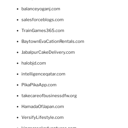
balanceyoganj.com
salesforceblogs.com
TrainGames365.com
BaytownEvaCationRentals.com
JabalpurCakeDelivery.com
halobjd.com
intelligenceqatar.com
PikaPikaApp.com
takecareofbusinessdfw.org
HamadaOfJapan.com
VersifyLifestyle.com