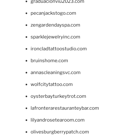
graduacionviu2023.com
pecanjackstogo.com
zengardendayspa.com
sparklejewelryinc.com
ironcladtattoostudio.com
bruinshome.com
annascleaningsvc.com
wolfcitytattoo.com
oysterbayturkeytrot.com
lafronterarestauranteybar.com
lilyandrosetearoom.com
olivesburgberrypatch.com