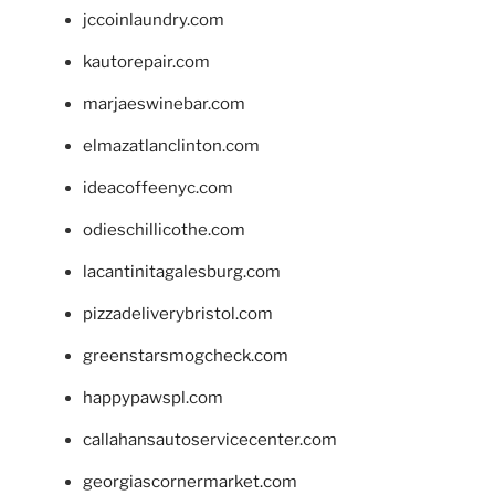
jccoinlaundry.com
kautorepair.com
marjaeswinebar.com
elmazatlanclinton.com
ideacoffeenyc.com
odieschillicothe.com
lacantinitagalesburg.com
pizzadeliverybristol.com
greenstarsmogcheck.com
happypawspl.com
callahansautoservicecenter.com
georgiascornermarket.com