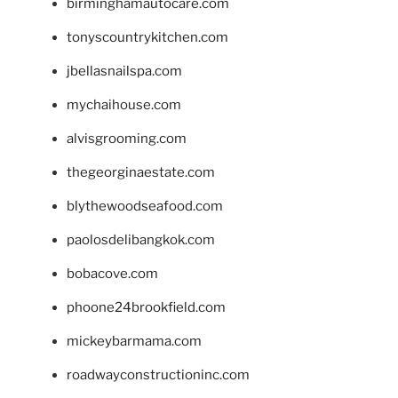
birminghamautocare.com
tonyscountrykitchen.com
jbellasnailspa.com
mychaihouse.com
alvisgrooming.com
thegeorginaestate.com
blythewoodseafood.com
paolosdelibangkok.com
bobacove.com
phoone24brookfield.com
mickeybarmama.com
roadwayconstructioninc.com