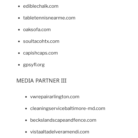
ediblechalk.com
tabletennisnearme.com
oaksofa.com
soultacohtx.com
capishcaps.com
gpsyfl.org
MEDIA PARTNER III
vwrepairarlington.com
cleaningservicebaltimore-md.com
beckslandscapeandfence.com
vistaaltadelveramendi.com