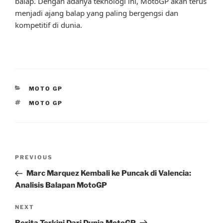
balap. Dengan adanya teknologi ini, MotoGP akan terus
menjadi ajang balap yang paling bergengsi dan
kompetitif di dunia.
CATEGORIES
MOTO GP
TAGS
MOTO GP
Post
Previous
PREVIOUS
navigation
Post
Marc Marquez Kembali ke Puncak di Valencia:
Analisis Balapan MotoGP
Next
NEXT
Post
Berita Terkini Dari Dunia MotoGP