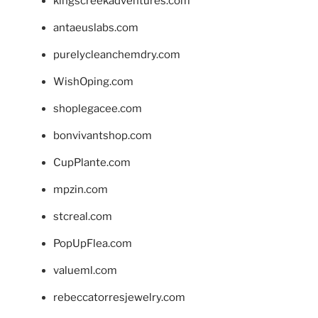
kingscreekadventures.com
antaeuslabs.com
purelycleanchemdry.com
WishOping.com
shoplegacee.com
bonvivantshop.com
CupPlante.com
mpzin.com
stcreal.com
PopUpFlea.com
valueml.com
rebeccatorresjewelry.com