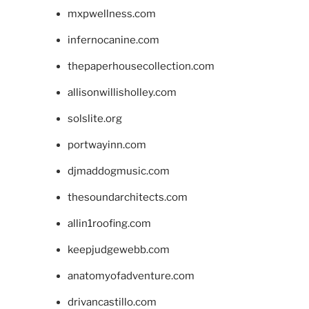
mxpwellness.com
infernocanine.com
thepaperhousecollection.com
allisonwillisholley.com
solslite.org
portwayinn.com
djmaddogmusic.com
thesoundarchitects.com
allin1roofing.com
keepjudgewebb.com
anatomyofadventure.com
drivancastillo.com