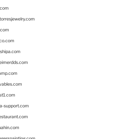
.com
torresjewelry.com
s.com
ico.com
shipa.com
eimerdds.com
camp.com
ivables.com
st1.com
la-support.com
estaurant.com
uahin.com
erspainting.com