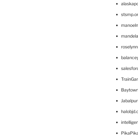
alaskapo
stsmp.o
manoel
mandelae
roselyn
balance
salesfo
TrainG
Baytown
Jabalpu
halobjd
intellig
PikaPik