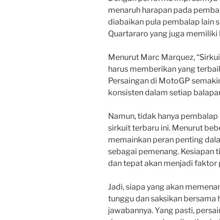
menaruh harapan pada pembalap
diabaikan pula pembalap lain s
Quartararo yang juga memiliki
Menurut Marc Marquez, “Sirkui
harus memberikan yang terbaik
Persaingan di MotoGP semakin 
konsisten dalam setiap balapan
Namun, tidak hanya pembalap 
sirkuit terbaru ini. Menurut beb
memainkan peran penting dala
sebagai pemenang. Kesiapan t
dan tepat akan menjadi faktor 
Jadi, siapa yang akan memenang
tunggu dan saksikan bersama 
jawabannya. Yang pasti, pers