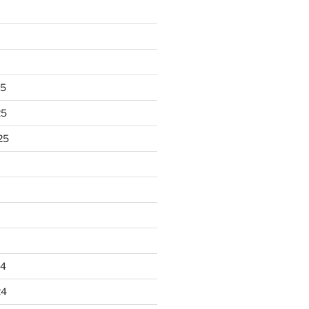
25
25
25
24
24