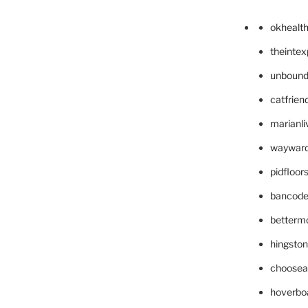
okhealt
theinte
unbound
catfrien
marianli
wayward
pidfloo
bancode
betterm
hingsto
choosea
hoverbo