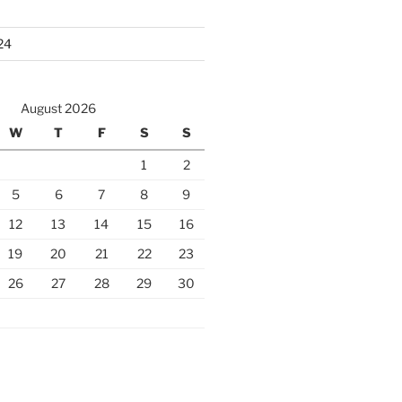
24
August 2026
W
T
F
S
S
1
2
5
6
7
8
9
12
13
14
15
16
19
20
21
22
23
26
27
28
29
30