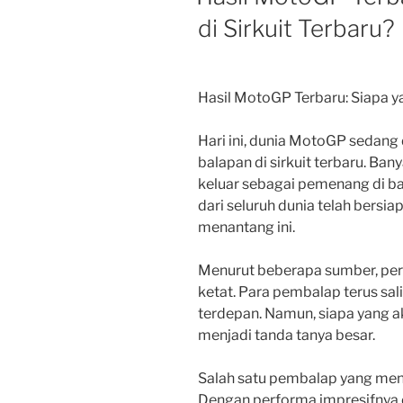
di Sirkuit Terbaru?
Hasil MotoGP Terbaru: Siapa y
Hari ini, dunia MotoGP sedang 
balapan di sirkuit terbaru. Ba
keluar sebagai pemenang di bal
dari seluruh dunia telah bersia
menantang ini.
Menurut beberapa sumber, persa
ketat. Para pembalap terus sa
terdepan. Namun, siapa yang 
menjadi tanda tanya besar.
Salah satu pembalap yang men
Dengan performa impresifnya 