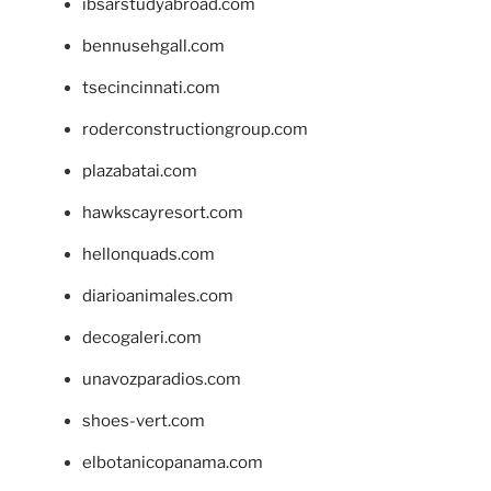
ibsarstudyabroad.com
bennusehgall.com
tsecincinnati.com
roderconstructiongroup.com
plazabatai.com
hawkscayresort.com
hellonquads.com
diarioanimales.com
decogaleri.com
unavozparadios.com
shoes-vert.com
elbotanicopanama.com