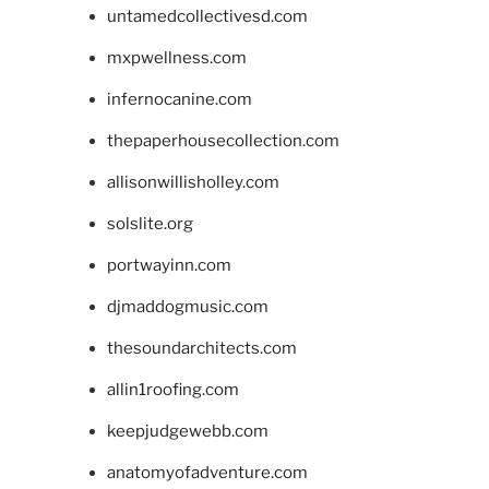
untamedcollectivesd.com
mxpwellness.com
infernocanine.com
thepaperhousecollection.com
allisonwillisholley.com
solslite.org
portwayinn.com
djmaddogmusic.com
thesoundarchitects.com
allin1roofing.com
keepjudgewebb.com
anatomyofadventure.com