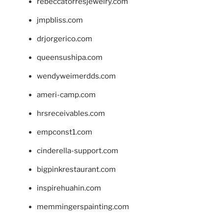
rebeccatorresjewelry.com
jmpbliss.com
drjorgerico.com
queensushipa.com
wendyweimerdds.com
ameri-camp.com
hrsreceivables.com
empconst1.com
cinderella-support.com
bigpinkrestaurant.com
inspirehuahin.com
memmingerspainting.com