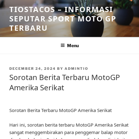
Skip
TIOSTACOS – INFORMASI
to
SEPUTAR SPORT MOTO GP
content
TERBARU
Menu
POSTED
DECEMBER 24, 2024
BY
ADMINTIO
ON
Sorotan Berita Terbaru MotoGP
Amerika Serikat
Sorotan Berita Terbaru MotoGP Amerika Serikat
Hari ini, sorotan berita terbaru MotoGP Amerika Serikat
sangat menggembirakan para penggemar balap motor