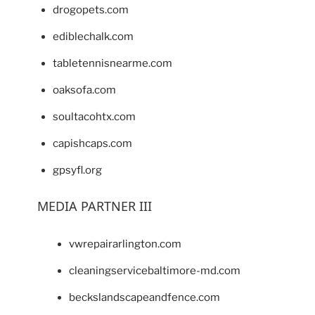
drogopets.com
ediblechalk.com
tabletennisnearme.com
oaksofa.com
soultacohtx.com
capishcaps.com
gpsyfl.org
MEDIA PARTNER III
vwrepairarlington.com
cleaningservicebaltimore-md.com
beckslandscapeandfence.com