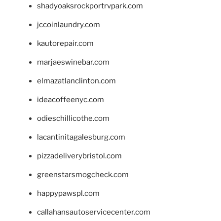
shadyoaksrockportrvpark.com
jccoinlaundry.com
kautorepair.com
marjaeswinebar.com
elmazatlanclinton.com
ideacoffeenyc.com
odieschillicothe.com
lacantinitagalesburg.com
pizzadeliverybristol.com
greenstarsmogcheck.com
happypawspl.com
callahansautoservicecenter.com