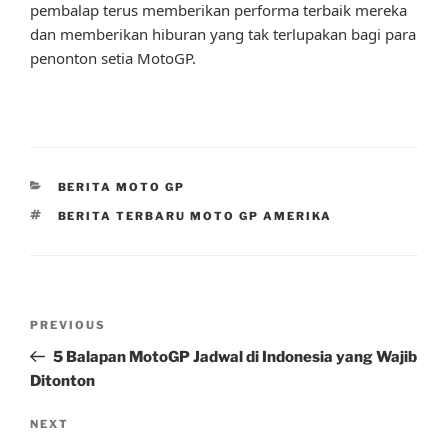
pembalap terus memberikan performa terbaik mereka
dan memberikan hiburan yang tak terlupakan bagi para
penonton setia MotoGP.
CATEGORIES
BERITA MOTO GP
TAGS
BERITA TERBARU MOTO GP AMERIKA
Post
Previous
PREVIOUS
navigation
Post
5 Balapan MotoGP Jadwal di Indonesia yang Wajib
Ditonton
Next
NEXT