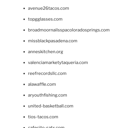
avenue26tacos.com
topgglasses.com
broadmoornailsspacoloradosprings.com
missblackpasadena.com
anneskitchen.org
valenciamarketytaqueria.com
reefrecordsllc.com
alawaffle.com
aryouthfishing.com
united-basketball.com
tios-tacos.com
cafecito-satx.com