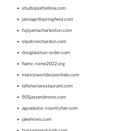
studiopiattellina.com
jannagrillspringfield.com
fujiyamacharleston.com
elpatronchardon.com
donglaishun-order.com
fiamc-rome2022.org
mariceworldessentials.com
lafisheriarestaurant.com
915jazzandmore.com
aguadulce-countryfair.com
jakehovis.com
bosswingsduluth.com