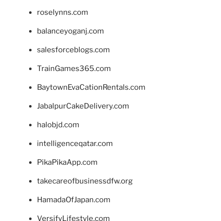
roselynns.com
balanceyoganj.com
salesforceblogs.com
TrainGames365.com
BaytownEvaCationRentals.com
JabalpurCakeDelivery.com
halobjd.com
intelligenceqatar.com
PikaPikaApp.com
takecareofbusinessdfw.org
HamadaOfJapan.com
VersifyLifestyle.com