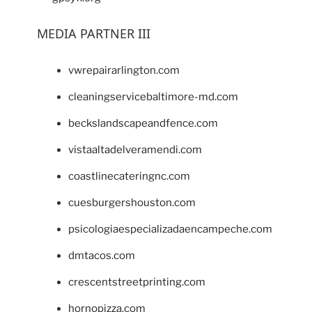
MEDIA PARTNER III
vwrepairarlington.com
cleaningservicebaltimore-md.com
beckslandscapeandfence.com
vistaaltadelveramendi.com
coastlinecateringnc.com
cuesburgershouston.com
psicologiaespecializadaencampeche.com
dmtacos.com
crescentstreetprinting.com
hornopizza.com