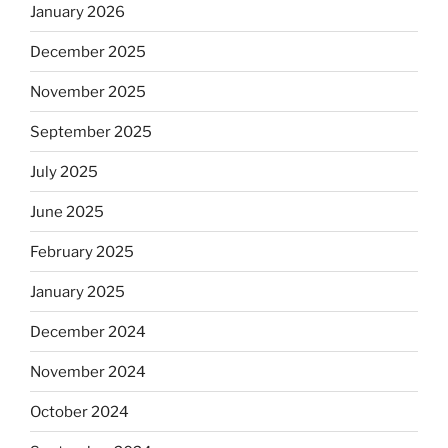
January 2026
December 2025
November 2025
September 2025
July 2025
June 2025
February 2025
January 2025
December 2024
November 2024
October 2024