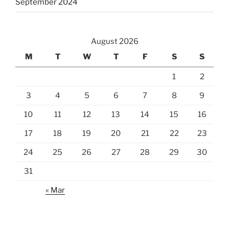
September 2024
August 2026
M
T
W
T
F
S
S
1
2
3
4
5
6
7
8
9
10
11
12
13
14
15
16
17
18
19
20
21
22
23
24
25
26
27
28
29
30
31
« Mar