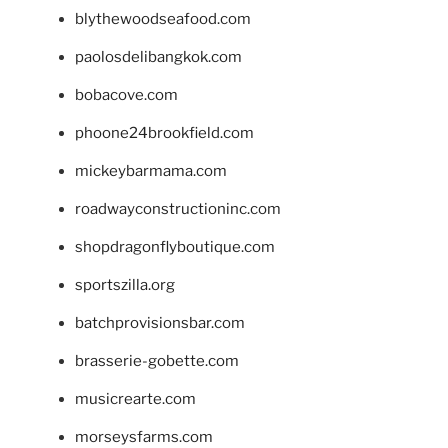
blythewoodseafood.com
paolosdelibangkok.com
bobacove.com
phoone24brookfield.com
mickeybarmama.com
roadwayconstructioninc.com
shopdragonflyboutique.com
sportszilla.org
batchprovisionsbar.com
brasserie-gobette.com
musicrearte.com
morseysfarms.com