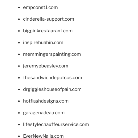
empconst1.com
cinderella-support.com
bigpinkrestaurant.com
inspirehuahin.com
memmingerspainting.com
jeremypbeasley.com
thesandwichdepotcos.com
drgiggleshouseofpain.com
hotflashdesigns.com
garagenadeau.com
lifestylechauffeurservice.com
EverNewNails.com