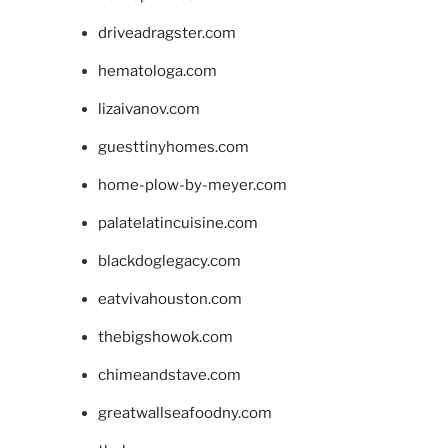
driveadragster.com
hematologa.com
lizaivanov.com
guesttinyhomes.com
home-plow-by-meyer.com
palatelatincuisine.com
blackdoglegacy.com
eatvivahouston.com
thebigshowok.com
chimeandstave.com
greatwallseafoodny.com