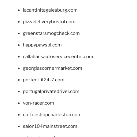
lacantinitagalesburg.com
pizzadeliverybristol.com
greenstarsmogcheck.com
happypawspl.com
callahansautoservicecenter.com
georgiascornermarket.com
perfectfit24-7.com
portugalprivatedriver.com
von-racer.com
coffeeshopcharleston.com
salon104mainstreet.com