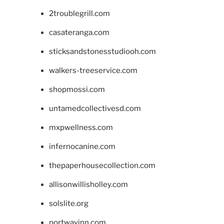
2troublegrill.com
casateranga.com
sticksandstonesstudiooh.com
walkers-treeservice.com
shopmossi.com
untamedcollectivesd.com
mxpwellness.com
infernocanine.com
thepaperhousecollection.com
allisonwillisholley.com
solslite.org
portwayinn.com