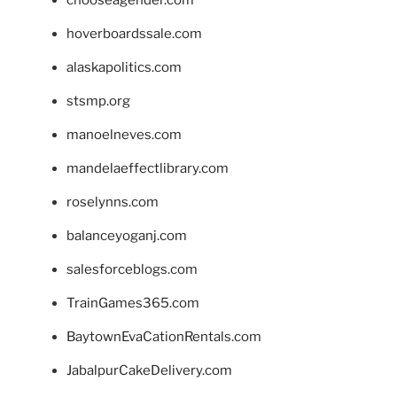
hoverboardssale.com
alaskapolitics.com
stsmp.org
manoelneves.com
mandelaeffectlibrary.com
roselynns.com
balanceyoganj.com
salesforceblogs.com
TrainGames365.com
BaytownEvaCationRentals.com
JabalpurCakeDelivery.com