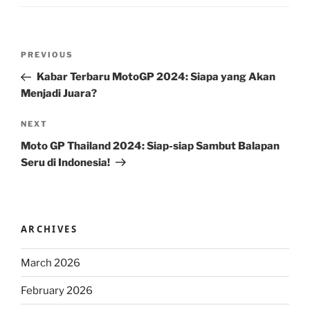
Post
Previous
PREVIOUS
navigation
Post
Kabar Terbaru MotoGP 2024: Siapa yang Akan
Menjadi Juara?
Next
NEXT
Post
Moto GP Thailand 2024: Siap-siap Sambut Balapan
Seru di Indonesia!
ARCHIVES
March 2026
February 2026