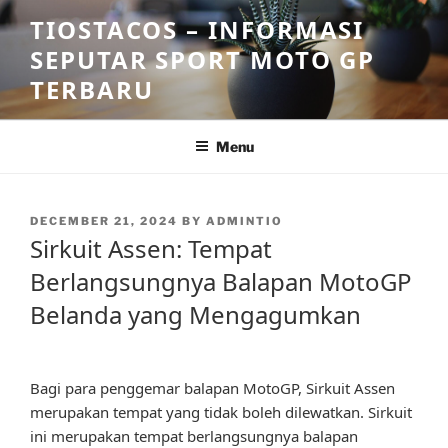
Skip
TIOSTACOS – INFORMASI
to
SEPUTAR SPORT MOTO GP
content
TERBARU
Menu
POSTED
DECEMBER 21, 2024
BY
ADMINTIO
ON
Sirkuit Assen: Tempat
Berlangsungnya Balapan MotoGP
Belanda yang Mengagumkan
Bagi para penggemar balapan MotoGP, Sirkuit Assen
merupakan tempat yang tidak boleh dilewatkan. Sirkuit
ini merupakan tempat berlangsungnya balapan