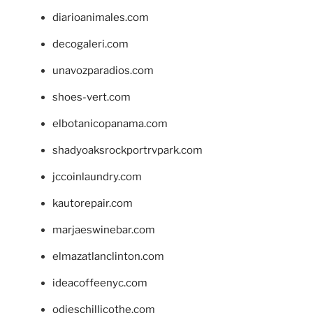
diarioanimales.com
decogaleri.com
unavozparadios.com
shoes-vert.com
elbotanicopanama.com
shadyoaksrockportrvpark.com
jccoinlaundry.com
kautorepair.com
marjaeswinebar.com
elmazatlanclinton.com
ideacoffeenyc.com
odieschillicothe.com