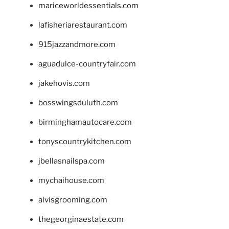
mariceworldessentials.com
lafisheriarestaurant.com
915jazzandmore.com
aguadulce-countryfair.com
jakehovis.com
bosswingsduluth.com
birminghamautocare.com
tonyscountrykitchen.com
jbellasnailspa.com
mychaihouse.com
alvisgrooming.com
thegeorginaestate.com