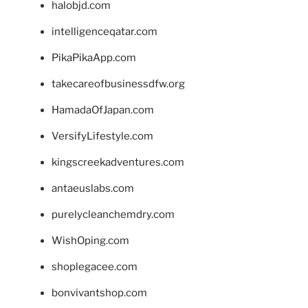
halobjd.com
intelligenceqatar.com
PikaPikaApp.com
takecareofbusinessdfw.org
HamadaOfJapan.com
VersifyLifestyle.com
kingscreekadventures.com
antaeuslabs.com
purelycleanchemdry.com
WishOping.com
shoplegacee.com
bonvivantshop.com