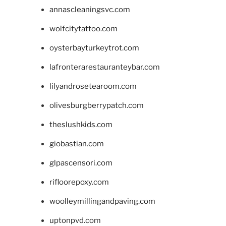
annascleaningsvc.com
wolfcitytattoo.com
oysterbayturkeytrot.com
lafronterarestauranteybar.com
lilyandrosetearoom.com
olivesburgberrypatch.com
theslushkids.com
giobastian.com
glpascensori.com
rifloorepoxy.com
woolleymillingandpaving.com
uptonpvd.com