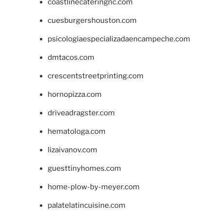
coastlinecateringnc.com
cuesburgershouston.com
psicologiaespecializadaencampeche.com
dmtacos.com
crescentstreetprinting.com
hornopizza.com
driveadragster.com
hematologa.com
lizaivanov.com
guesttinyhomes.com
home-plow-by-meyer.com
palatelatincuisine.com