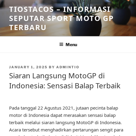
Skip
TIOSTACOS – INFORMASI
to
SEPUTAR SPORT MOTO GP
content
TERBARU
Menu
POSTED
JANUARY 1, 2025
BY
ADMINTIO
ON
Siaran Langsung MotoGP di
Indonesia: Sensasi Balap Terbaik
Pada tanggal 22 Agustus 2021, jutaan pecinta balap
motor di Indonesia dapat merasakan sensasi balap
terbaik melalui siaran langsung MotoGP di Indonesia.
Acara tersebut menghadirkan pertarungan sengit para