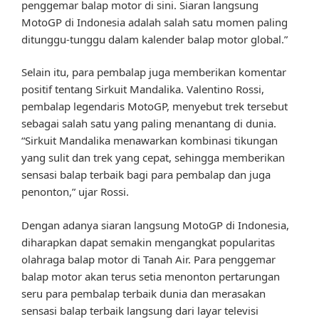
penggemar balap motor di sini. Siaran langsung
MotoGP di Indonesia adalah salah satu momen paling
ditunggu-tunggu dalam kalender balap motor global.”
Selain itu, para pembalap juga memberikan komentar
positif tentang Sirkuit Mandalika. Valentino Rossi,
pembalap legendaris MotoGP, menyebut trek tersebut
sebagai salah satu yang paling menantang di dunia.
“Sirkuit Mandalika menawarkan kombinasi tikungan
yang sulit dan trek yang cepat, sehingga memberikan
sensasi balap terbaik bagi para pembalap dan juga
penonton,” ujar Rossi.
Dengan adanya siaran langsung MotoGP di Indonesia,
diharapkan dapat semakin mengangkat popularitas
olahraga balap motor di Tanah Air. Para penggemar
balap motor akan terus setia menonton pertarungan
seru para pembalap terbaik dunia dan merasakan
sensasi balap terbaik langsung dari layar televisi