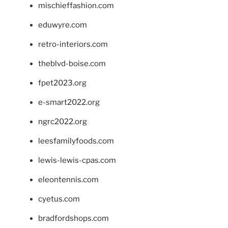
mischieffashion.com
eduwyre.com
retro-interiors.com
theblvd-boise.com
fpet2023.org
e-smart2022.org
ngrc2022.org
leesfamilyfoods.com
lewis-lewis-cpas.com
eleontennis.com
cyetus.com
bradfordshops.com