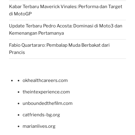
Kabar Terbaru Maverick Vinales: Performa dan Target
di MotoGP
Update Terbaru Pedro Acosta: Dominasi di Moto3 dan
Kemenangan Pertamanya
Fabio Quartararo: Pembalap Muda Berbakat dari
Prancis
okhealthcareers.com
theintexperience.com
unboundedthefilm.com
catfriends-bg.org
marianlives.org