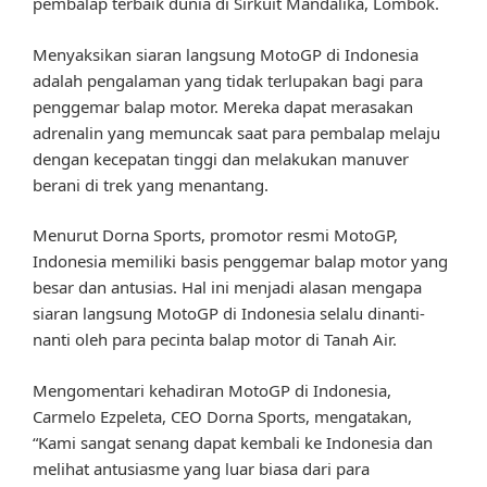
pembalap terbaik dunia di Sirkuit Mandalika, Lombok.
Menyaksikan siaran langsung MotoGP di Indonesia
adalah pengalaman yang tidak terlupakan bagi para
penggemar balap motor. Mereka dapat merasakan
adrenalin yang memuncak saat para pembalap melaju
dengan kecepatan tinggi dan melakukan manuver
berani di trek yang menantang.
Menurut Dorna Sports, promotor resmi MotoGP,
Indonesia memiliki basis penggemar balap motor yang
besar dan antusias. Hal ini menjadi alasan mengapa
siaran langsung MotoGP di Indonesia selalu dinanti-
nanti oleh para pecinta balap motor di Tanah Air.
Mengomentari kehadiran MotoGP di Indonesia,
Carmelo Ezpeleta, CEO Dorna Sports, mengatakan,
“Kami sangat senang dapat kembali ke Indonesia dan
melihat antusiasme yang luar biasa dari para