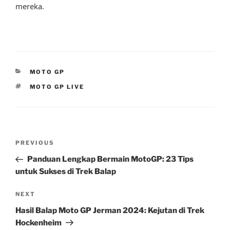
mereka.
CATEGORIES
MOTO GP
TAGS
MOTO GP LIVE
Post
Previous
PREVIOUS
navigation
Post
Panduan Lengkap Bermain MotoGP: 23 Tips
untuk Sukses di Trek Balap
Next
NEXT
Post
Hasil Balap Moto GP Jerman 2024: Kejutan di Trek
Hockenheim