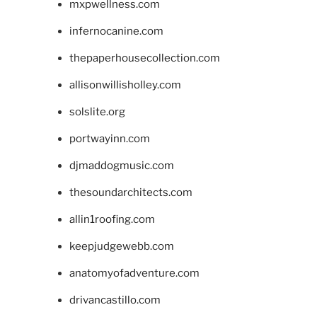
mxpwellness.com
infernocanine.com
thepaperhousecollection.com
allisonwillisholley.com
solslite.org
portwayinn.com
djmaddogmusic.com
thesoundarchitects.com
allin1roofing.com
keepjudgewebb.com
anatomyofadventure.com
drivancastillo.com