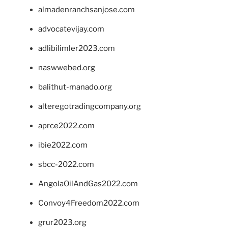
almadenranchsanjose.com
advocatevijay.com
adlibilimler2023.com
naswwebed.org
balithut-manado.org
alteregotradingcompany.org
aprce2022.com
ibie2022.com
sbcc-2022.com
AngolaOilAndGas2022.com
Convoy4Freedom2022.com
grur2023.org