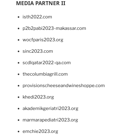
MEDIA PARTNER II
isth2022.com
p2b2pabi2023-makassar.com
wocfparis2023.org
sinc2023.com
scdlqatar2022-qa.com
thecolumbiagrill.com
provisionscheeseandwineshoppe.com
khedi2023.org
akademikgeriatri2023.org
marmarapediatri2023.org
emchie2023.org