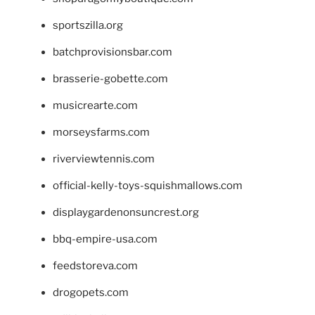
sportszilla.org
batchprovisionsbar.com
brasserie-gobette.com
musicrearte.com
morseysfarms.com
riverviewtennis.com
official-kelly-toys-squishmallows.com
displaygardenonsuncrest.org
bbq-empire-usa.com
feedstoreva.com
drogopets.com