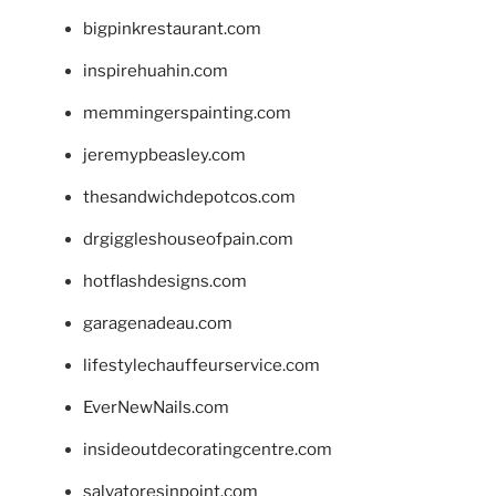
bigpinkrestaurant.com
inspirehuahin.com
memmingerspainting.com
jeremypbeasley.com
thesandwichdepotcos.com
drgiggleshouseofpain.com
hotflashdesigns.com
garagenadeau.com
lifestylechauffeurservice.com
EverNewNails.com
insideoutdecoratingcentre.com
salvatoresinpoint.com