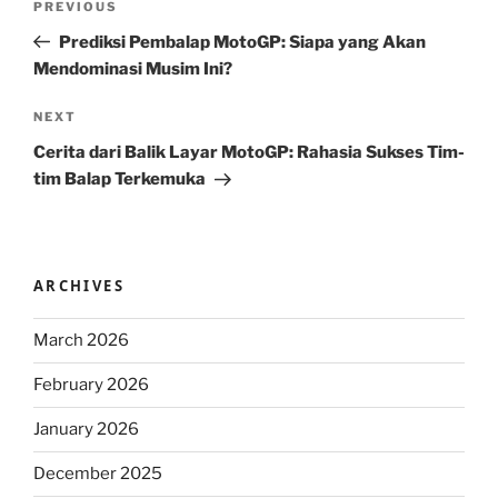
Previous
PREVIOUS
navigation
Post
Prediksi Pembalap MotoGP: Siapa yang Akan
Mendominasi Musim Ini?
Next
NEXT
Post
Cerita dari Balik Layar MotoGP: Rahasia Sukses Tim-
tim Balap Terkemuka
ARCHIVES
March 2026
February 2026
January 2026
December 2025