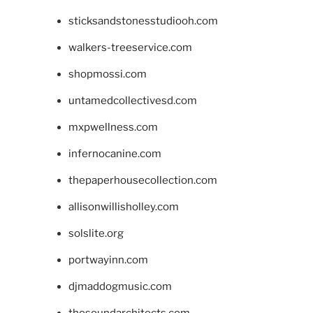
sticksandstonesstudiooh.com
walkers-treeservice.com
shopmossi.com
untamedcollectivesd.com
mxpwellness.com
infernocanine.com
thepaperhousecollection.com
allisonwillisholley.com
solslite.org
portwayinn.com
djmaddogmusic.com
thesoundarchitects.com