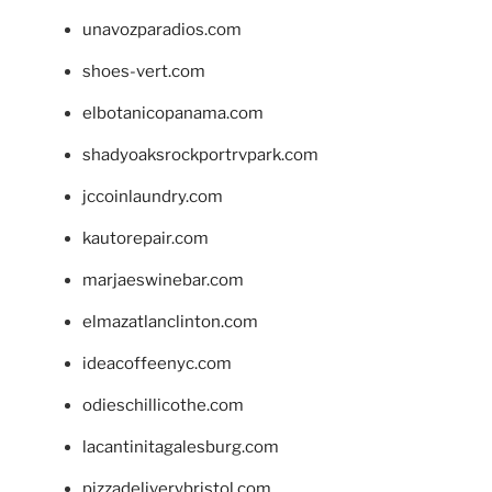
unavozparadios.com
shoes-vert.com
elbotanicopanama.com
shadyoaksrockportrvpark.com
jccoinlaundry.com
kautorepair.com
marjaeswinebar.com
elmazatlanclinton.com
ideacoffeenyc.com
odieschillicothe.com
lacantinitagalesburg.com
pizzadeliverybristol.com