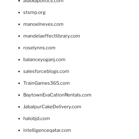
alaskapolitics.com
stsmp.org
manoelneves.com
mandelaeffectlibrary.com
roselynns.com
balanceyoganj.com
salesforceblogs.com
TrainGames365.com
BaytownEvaCationRentals.com
JabalpurCakeDelivery.com
halobjd.com
intelligenceqatar.com