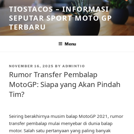
Skip
TIOSTACOS – INFORMASI
to
SEPUTAR SPORT MOTO GP
content
TERBARU
Menu
POSTED
NOVEMBER 16, 2025
BY
ADMINTIO
ON
Rumor Transfer Pembalap
MotoGP: Siapa yang Akan Pindah
Tim?
Seiring berakhirnya musim balap MotoGP 2021, rumor
transfer pembalap mulai menyebar di dunia balap
motor. Salah satu pertanyaan yang paling banyak