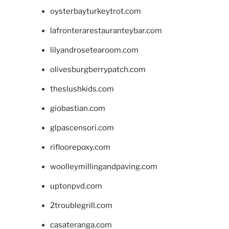
oysterbayturkeytrot.com
lafronterarestauranteybar.com
lilyandrosetearoom.com
olivesburgberrypatch.com
theslushkids.com
giobastian.com
glpascensori.com
rifloorepoxy.com
woolleymillingandpaving.com
uptonpvd.com
2troublegrill.com
casateranga.com