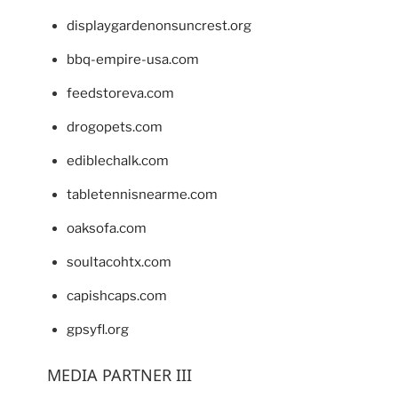
displaygardenonsuncrest.org
bbq-empire-usa.com
feedstoreva.com
drogopets.com
ediblechalk.com
tabletennisnearme.com
oaksofa.com
soultacohtx.com
capishcaps.com
gpsyfl.org
MEDIA PARTNER III