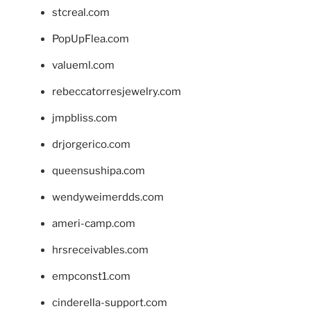
stcreal.com
PopUpFlea.com
valueml.com
rebeccatorresjewelry.com
jmpbliss.com
drjorgerico.com
queensushipa.com
wendyweimerdds.com
ameri-camp.com
hrsreceivables.com
empconst1.com
cinderella-support.com