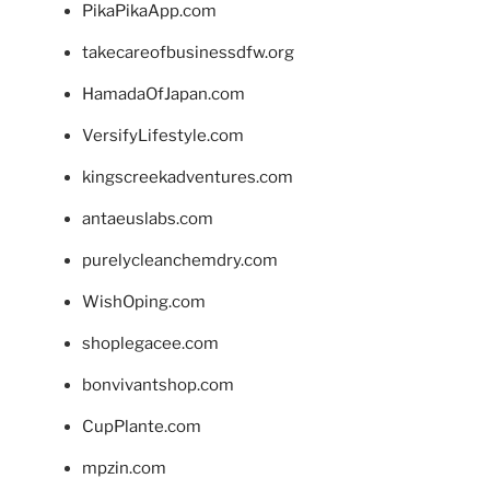
PikaPikaApp.com
takecareofbusinessdfw.org
HamadaOfJapan.com
VersifyLifestyle.com
kingscreekadventures.com
antaeuslabs.com
purelycleanchemdry.com
WishOping.com
shoplegacee.com
bonvivantshop.com
CupPlante.com
mpzin.com