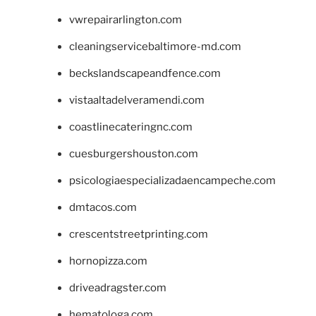
vwrepairarlington.com
cleaningservicebaltimore-md.com
beckslandscapeandfence.com
vistaaltadelveramendi.com
coastlinecateringnc.com
cuesburgershouston.com
psicologiaespecializadaencampeche.com
dmtacos.com
crescentstreetprinting.com
hornopizza.com
driveadragster.com
hematologa.com