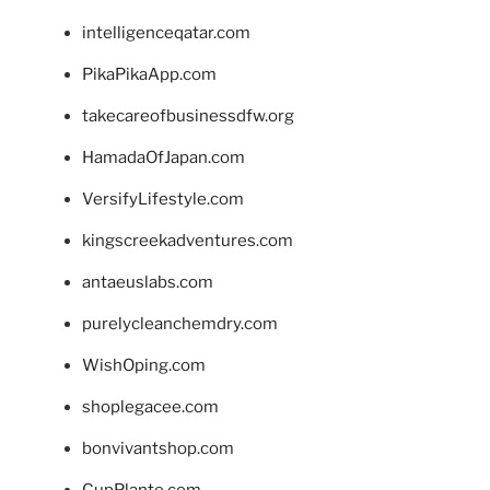
intelligenceqatar.com
PikaPikaApp.com
takecareofbusinessdfw.org
HamadaOfJapan.com
VersifyLifestyle.com
kingscreekadventures.com
antaeuslabs.com
purelycleanchemdry.com
WishOping.com
shoplegacee.com
bonvivantshop.com