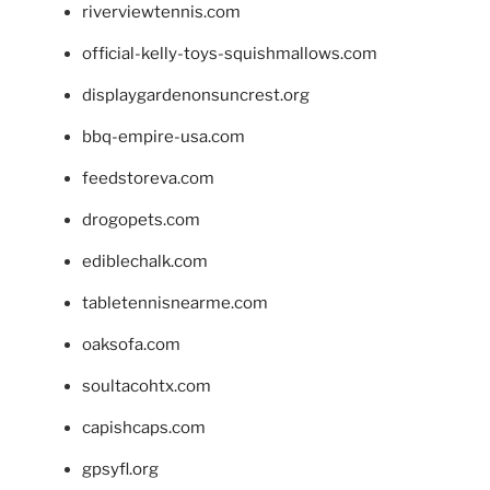
riverviewtennis.com
official-kelly-toys-squishmallows.com
displaygardenonsuncrest.org
bbq-empire-usa.com
feedstoreva.com
drogopets.com
ediblechalk.com
tabletennisnearme.com
oaksofa.com
soultacohtx.com
capishcaps.com
gpsyfl.org