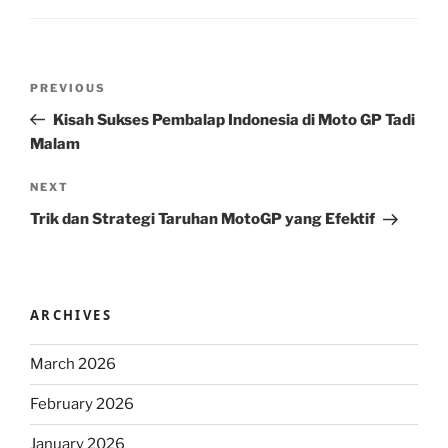
Post
Previous
PREVIOUS
navigation
Post
Kisah Sukses Pembalap Indonesia di Moto GP Tadi
Malam
Next
NEXT
Post
Trik dan Strategi Taruhan MotoGP yang Efektif
ARCHIVES
March 2026
February 2026
January 2026