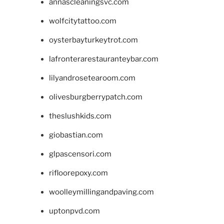
annascleaningsvc.com
wolfcitytattoo.com
oysterbayturkeytrot.com
lafronterarestauranteybar.com
lilyandrosetearoom.com
olivesburgberrypatch.com
theslushkids.com
giobastian.com
glpascensori.com
rifloorepoxy.com
woolleymillingandpaving.com
uptonpvd.com