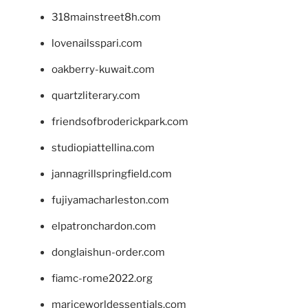
318mainstreet8h.com
lovenailsspari.com
oakberry-kuwait.com
quartzliterary.com
friendsofbroderickpark.com
studiopiattellina.com
jannagrillspringfield.com
fujiyamacharleston.com
elpatronchardon.com
donglaishun-order.com
fiamc-rome2022.org
mariceworldessentials.com