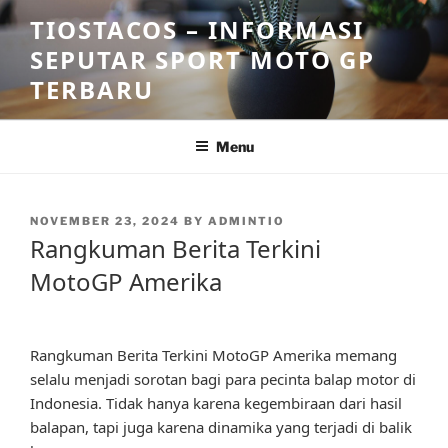
Skip
TIOSTACOS – INFORMASI
to
SEPUTAR SPORT MOTO GP
content
TERBARU
Menu
POSTED
NOVEMBER 23, 2024
BY
ADMINTIO
ON
Rangkuman Berita Terkini
MotoGP Amerika
Rangkuman Berita Terkini MotoGP Amerika memang
selalu menjadi sorotan bagi para pecinta balap motor di
Indonesia. Tidak hanya karena kegembiraan dari hasil
balapan, tapi juga karena dinamika yang terjadi di balik