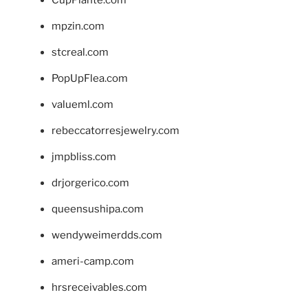
CupPlante.com
mpzin.com
stcreal.com
PopUpFlea.com
valueml.com
rebeccatorresjewelry.com
jmpbliss.com
drjorgerico.com
queensushipa.com
wendyweimerdds.com
ameri-camp.com
hrsreceivables.com