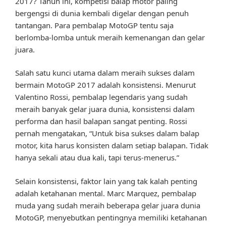
2017? Tahun ini, kompetisi balap motor paling
bergengsi di dunia kembali digelar dengan penuh
tantangan. Para pembalap MotoGP tentu saja
berlomba-lomba untuk meraih kemenangan dan gelar
juara.
Salah satu kunci utama dalam meraih sukses dalam
bermain MotoGP 2017 adalah konsistensi. Menurut
Valentino Rossi, pembalap legendaris yang sudah
meraih banyak gelar juara dunia, konsistensi dalam
performa dan hasil balapan sangat penting. Rossi
pernah mengatakan, “Untuk bisa sukses dalam balap
motor, kita harus konsisten dalam setiap balapan. Tidak
hanya sekali atau dua kali, tapi terus-menerus.”
Selain konsistensi, faktor lain yang tak kalah penting
adalah ketahanan mental. Marc Marquez, pembalap
muda yang sudah meraih beberapa gelar juara dunia
MotoGP, menyebutkan pentingnya memiliki ketahanan