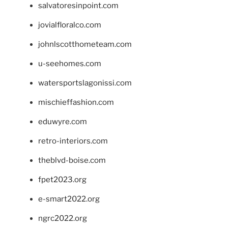
salvatoresinpoint.com
jovialfloralco.com
johnlscotthometeam.com
u-seehomes.com
watersportslagonissi.com
mischieffashion.com
eduwyre.com
retro-interiors.com
theblvd-boise.com
fpet2023.org
e-smart2022.org
ngrc2022.org