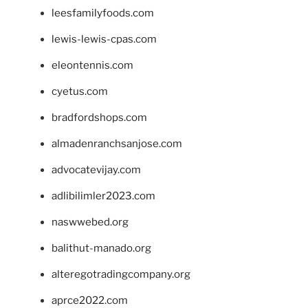
leesfamilyfoods.com
lewis-lewis-cpas.com
eleontennis.com
cyetus.com
bradfordshops.com
almadenranchsanjose.com
advocatevijay.com
adlibilimler2023.com
naswwebed.org
balithut-manado.org
alteregotradingcompany.org
aprce2022.com