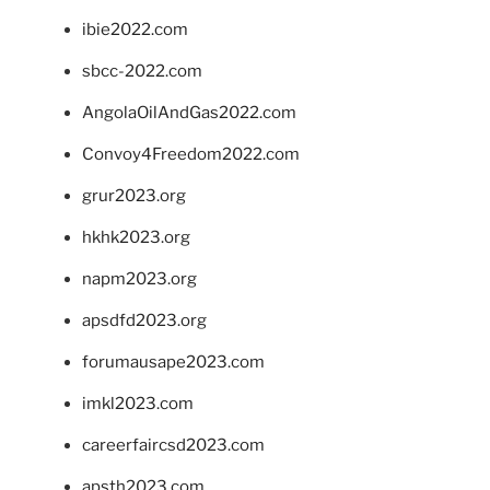
ibie2022.com
sbcc-2022.com
AngolaOilAndGas2022.com
Convoy4Freedom2022.com
grur2023.org
hkhk2023.org
napm2023.org
apsdfd2023.org
forumausape2023.com
imkl2023.com
careerfaircsd2023.com
apsth2023.com