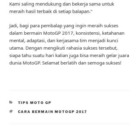
Kami saling mendukung dan bekerja sama untuk
meraih hasil terbaik di setiap balapan.”
Jadi, bagi para pembalap yang ingin meraih sukses
dalam bermain MotoGP 2017, konsistensi, ketahanan
mental, adaptasi, dan kerjasama tim menjadi kunci
utama. Dengan mengikuti rahasia sukses tersebut,
siapa tahu suatu hari kalian juga bisa meraih gelar juara
dunia MotoGP. Selamat berlatih dan semoga sukses!
CATEGORIES
TIPS MOTO GP
TAGS
CARA BERMAIN MOTOGP 2017