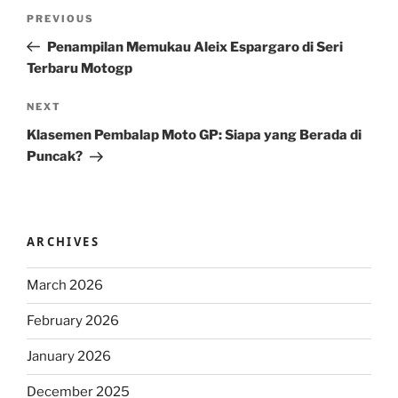
Post
Previous
PREVIOUS
navigation
Post
Penampilan Memukau Aleix Espargaro di Seri
Terbaru Motogp
Next
NEXT
Post
Klasemen Pembalap Moto GP: Siapa yang Berada di
Puncak?
ARCHIVES
March 2026
February 2026
January 2026
December 2025