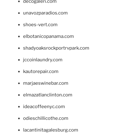
decogaleri.com
unavozparadios.com
shoes-vert.com
elbotanicopanama.com
shadyoaksrockportrvpark.com
jccoinlaundry.com
kautorepair.com
marjaeswinebar.com
elmazatlanclinton.com
ideacoffeenyc.com
odieschillicothe.com
lacantinitagalesburg.com