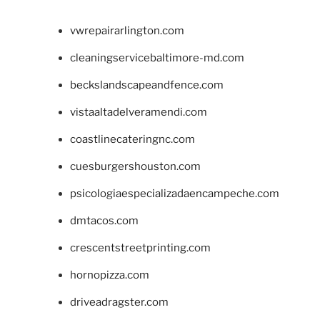
vwrepairarlington.com
cleaningservicebaltimore-md.com
beckslandscapeandfence.com
vistaaltadelveramendi.com
coastlinecateringnc.com
cuesburgershouston.com
psicologiaespecializadaencampeche.com
dmtacos.com
crescentstreetprinting.com
hornopizza.com
driveadragster.com