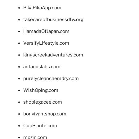
PikaPikaApp.com
takecareofbusinessdfw.org
HamadaOfJapan.com
VersifyLifestyle.com
kingscreekadventures.com
antaeuslabs.com
purelycleanchemdry.com
WishOping.com
shoplegacee.com
bonvivantshop.com
CupPlante.com
mpzin.com