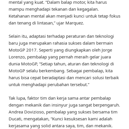
mental yang kuat. “Dalam balap motor, kita harus
mampu menghadapi tekanan dan kegagalan.
Ketahanan mental akan menjadi kunci untuk tetap fokus
dan tenang di lintasan,” ujar Marquez.
Selain itu, adaptasi terhadap peraturan dan teknologi
baru juga merupakan rahasia sukses dalam bermain
MotoGP 2017. Seperti yang diungkapkan oleh Jorge
Lorenzo, pembalap yang pernah meraih gelar juara
dunia MotoGP, “Setiap tahun, aturan dan teknologi di
MotoGP selalu berkembang. Sebagai pembalap, kita
harus bisa cepat beradaptasi dan mencari solusi terbaik
untuk menghadapi perubahan tersebut.”
Tak lupa, faktor tim dan kerja sama antar pembalap
dengan mekanik dan insinyur juga sangat berpengaruh.
Andrea Dovizioso, pembalap yang sukses bersama tim
Ducati, mengatakan, “Kunci kesuksesan kami adalah
kerjasama yang solid antara saya, tim, dan mekanik.