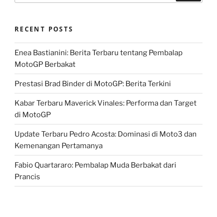
RECENT POSTS
Enea Bastianini: Berita Terbaru tentang Pembalap
MotoGP Berbakat
Prestasi Brad Binder di MotoGP: Berita Terkini
Kabar Terbaru Maverick Vinales: Performa dan Target
di MotoGP
Update Terbaru Pedro Acosta: Dominasi di Moto3 dan
Kemenangan Pertamanya
Fabio Quartararo: Pembalap Muda Berbakat dari
Prancis