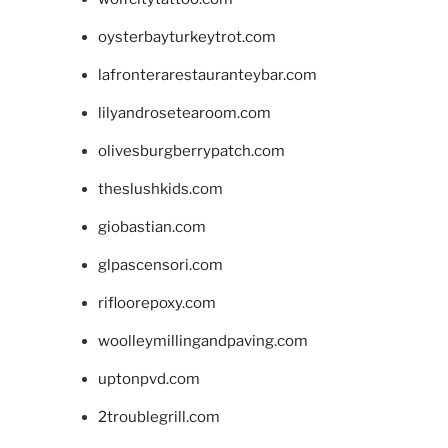
oysterbayturkeytrot.com
lafronterarestauranteybar.com
lilyandrosetearoom.com
olivesburgberrypatch.com
theslushkids.com
giobastian.com
glpascensori.com
rifloorepoxy.com
woolleymillingandpaving.com
uptonpvd.com
2troublegrill.com