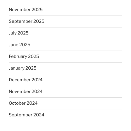
November 2025
September 2025
July 2025
June 2025
February 2025
January 2025
December 2024
November 2024
October 2024
September 2024