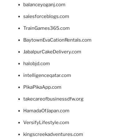
balanceyoganj.com
salesforceblogs.com
TrainGames365.com
BaytownEvaCationRentals.com
JabalpurCakeDelivery.com
halobjd.com
intelligenceqatar.com
PikaPikaApp.com
takecareofbusinessdfw.org
HamadaOfJapan.com
VersifyLifestyle.com
kingscreekadventures.com