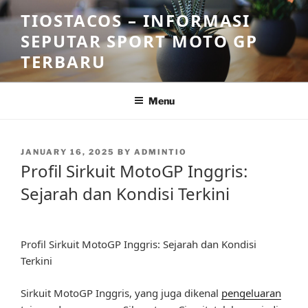
Skip
TIOSTACOS – INFORMASI
to
SEPUTAR SPORT MOTO GP
content
TERBARU
Menu
POSTED
JANUARY 16, 2025
BY
ADMINTIO
ON
Profil Sirkuit MotoGP Inggris:
Sejarah dan Kondisi Terkini
Profil Sirkuit MotoGP Inggris: Sejarah dan Kondisi
Terkini
Sirkuit MotoGP Inggris, yang juga dikenal
pengeluaran