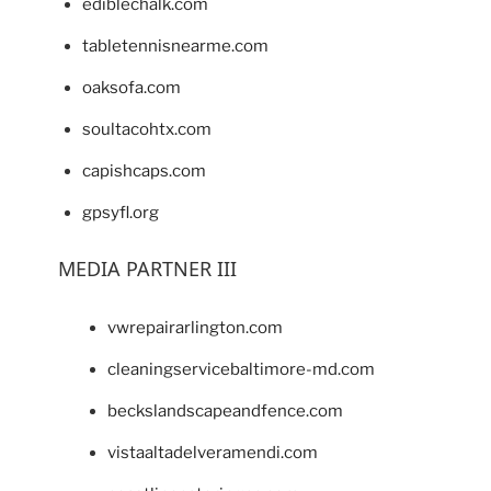
ediblechalk.com
tabletennisnearme.com
oaksofa.com
soultacohtx.com
capishcaps.com
gpsyfl.org
MEDIA PARTNER III
vwrepairarlington.com
cleaningservicebaltimore-md.com
beckslandscapeandfence.com
vistaaltadelveramendi.com