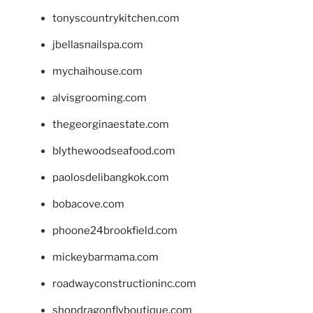
tonyscountrykitchen.com
jbellasnailspa.com
mychaihouse.com
alvisgrooming.com
thegeorginaestate.com
blythewoodseafood.com
paolosdelibangkok.com
bobacove.com
phoone24brookfield.com
mickeybarmama.com
roadwayconstructioninc.com
shopdragonflyboutique.com