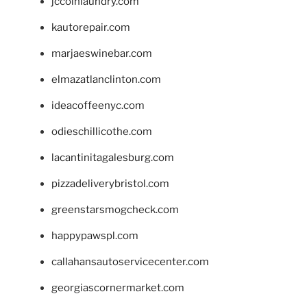
jccoinlaundry.com
kautorepair.com
marjaeswinebar.com
elmazatlanclinton.com
ideacoffeenyc.com
odieschillicothe.com
lacantinitagalesburg.com
pizzadeliverybristol.com
greenstarsmogcheck.com
happypawspl.com
callahansautoservicecenter.com
georgiascornermarket.com