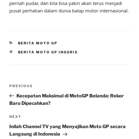
pernah pudar, dan kita bisa yakin akan terus menjadi
pusat perhatian dalam dunia balap motor internasional.
CATEGORIES
BERITA MOTO GP
TAGS
BERITA MOTO GP INGGRIS
Post
Previous
PREVIOUS
navigation
Post
Kecepatan Maksimal di MotoGP Belanda: Rekor
Baru Dipecahkan?
Next
NEXT
Post
Inilah Channel TV yang Menyajikan Moto GP secara
Langsung di Indonesia