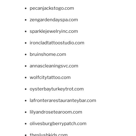
pecanjackstogo.com
zengardendayspa.com
sparklejewelryinc.com
ironcladtattoostudio.com
bruinshome.com
annascleaningsvc.com
wolfcitytattoo.com
oysterbayturkeytrot.com
lafronterarestauranteybar.com
lilyandrosetearoom.com
olivesburgberrypatch.com
theslushkids.com