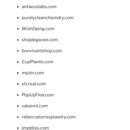
antaeuslabs.com
purelycleanchemdry.com
WishOping.com
shoplegacee.com
bonvivantshop.com
CupPlante.com
mpzin.com
stcreal.com
PopUpFlea.com
valueml.com
rebeccatorresjewelry.com
jmpbliss.com