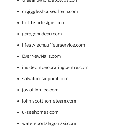
thesandwichdepotcos.com
drgiggleshouseofpain.com
hotflashdesigns.com
garagenadeau.com
lifestylechauffeurservice.com
EverNewNails.com
insideoutdecoratingcentre.com
salvatoresinpoint.com
jovialfloralco.com
johnlscotthometeam.com
u-seehomes.com
watersportslagonissi.com