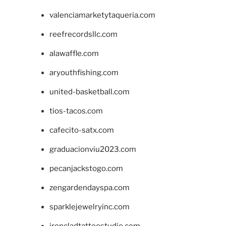
valenciamarketytaqueria.com
reefrecordsllc.com
alawaffle.com
aryouthfishing.com
united-basketball.com
tios-tacos.com
cafecito-satx.com
graduacionviu2023.com
pecanjackstogo.com
zengardendayspa.com
sparklejewelryinc.com
ironcladtattoostudio.com