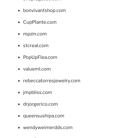
bonvivantshop.com
CupPlante.com
mpzin.com
stcreal.com
PopUpFlea.com
valueml.com
rebeccatorresjewelry.com
jmpbliss.com
drjorgerico.com
queensushipa.com
wendyweimerdds.com