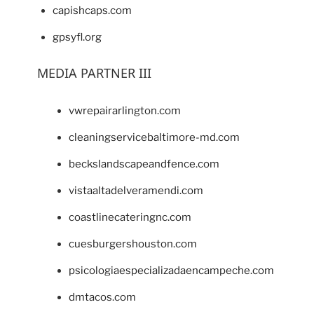
capishcaps.com
gpsyfl.org
MEDIA PARTNER III
vwrepairarlington.com
cleaningservicebaltimore-md.com
beckslandscapeandfence.com
vistaaltadelveramendi.com
coastlinecateringnc.com
cuesburgershouston.com
psicologiaespecializadaencampeche.com
dmtacos.com