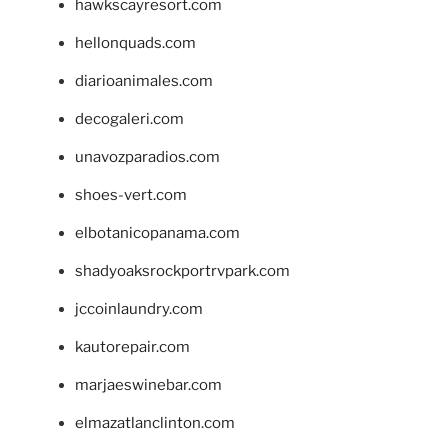
hawkscayresort.com
hellonquads.com
diarioanimales.com
decogaleri.com
unavozparadios.com
shoes-vert.com
elbotanicopanama.com
shadyoaksrockportrvpark.com
jccoinlaundry.com
kautorepair.com
marjaeswinebar.com
elmazatlanclinton.com