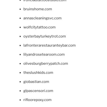
bruinshome.com
annascleaningsvc.com
wolfcitytattoo.com
oysterbayturkeytrot.com
lafronterarestauranteybar.com
lilyandrosetearoom.com
olivesburgberrypatch.com
theslushkids.com
giobastian.com
glpascensori.com
rifloorepoxy.com