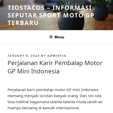
Skip
TIOSTACOS – INFORMASI
to
SEPUTAR SPORT MOTO GP
content
TERBARU
Menu
POSTED
JANUARY 9, 2025
BY
ADMINTIO
ON
Perjalanan Karir Pembalap Motor
GP Mini Indonesia
Perjalanan karir pembalap motor GP mini Indonesia
memang menjadi sorotan banyak orang. Dari sini kita
bisa melihat bagaimana talenta-talenta muda tanah air
mampu bersaing di kancah internasional.