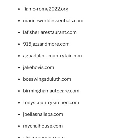
fiamc-rome2022.org
mariceworldessentials.com
lafisheriarestaurant.com
915jazzandmore.com
aguadulce-countryfair.com
jakehovis.com
bosswingsduluth.com
birminghamautocare.com
tonyscountrykitchen.com
jbellasnailspa.com
mychaihouse.com
alvisgrooming.com