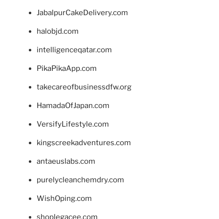
JabalpurCakeDelivery.com
halobjd.com
intelligenceqatar.com
PikaPikaApp.com
takecareofbusinessdfw.org
HamadaOfJapan.com
VersifyLifestyle.com
kingscreekadventures.com
antaeuslabs.com
purelycleanchemdry.com
WishOping.com
shoplegacee.com