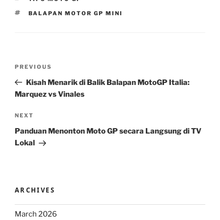
TAGS
BALAPAN MOTOR GP MINI
Post
Previous
PREVIOUS
navigation
Post
Kisah Menarik di Balik Balapan MotoGP Italia:
Marquez vs Vinales
Next
NEXT
Post
Panduan Menonton Moto GP secara Langsung di TV
Lokal
ARCHIVES
March 2026