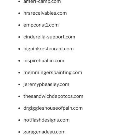
ameri-camp.com
hrsreceivables.com
empconst1.com
cinderella-support.com
bigpinkrestaurant.com
inspirehuahin.com
memmingerspainting.com
jeremypbeasley.com
thesandwichdepotcos.com
drgiggleshouseofpain.com
hotflashdesigns.com
garagenadeau.com