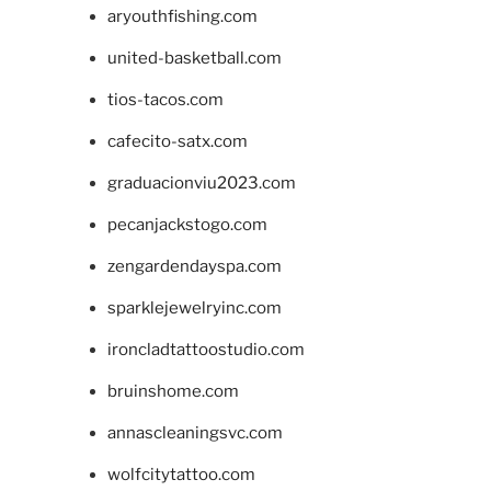
aryouthfishing.com
united-basketball.com
tios-tacos.com
cafecito-satx.com
graduacionviu2023.com
pecanjackstogo.com
zengardendayspa.com
sparklejewelryinc.com
ironcladtattoostudio.com
bruinshome.com
annascleaningsvc.com
wolfcitytattoo.com