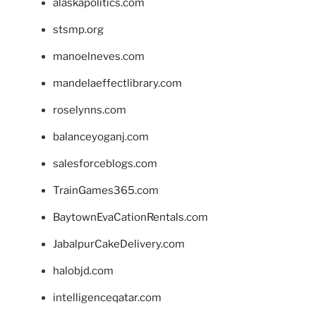
alaskapolitics.com
stsmp.org
manoelneves.com
mandelaeffectlibrary.com
roselynns.com
balanceyoganj.com
salesforceblogs.com
TrainGames365.com
BaytownEvaCationRentals.com
JabalpurCakeDelivery.com
halobjd.com
intelligenceqatar.com