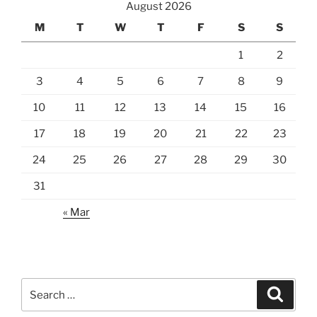
August 2026
M
T
W
T
F
S
S
1
2
3
4
5
6
7
8
9
10
11
12
13
14
15
16
17
18
19
20
21
22
23
24
25
26
27
28
29
30
31
« Mar
Search
Search
for: