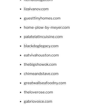
lizaivanov.com
guesttinyhomes.com
home-plow-by-meyer.com
palatelatincuisine.com
blackdoglegacy.com
eatvivahouston.com
thebigshowok.com
chimeandstave.com
greatwallseafoodny.com
theloverose.com
gabriovoice.com