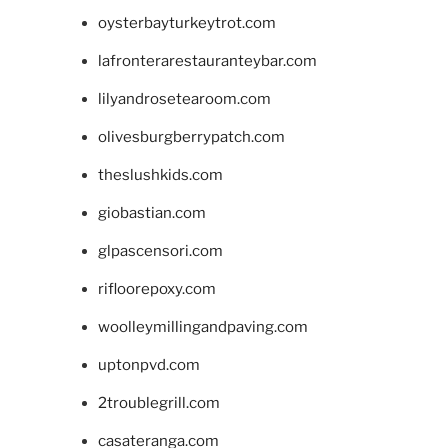
oysterbayturkeytrot.com
lafronterarestauranteybar.com
lilyandrosetearoom.com
olivesburgberrypatch.com
theslushkids.com
giobastian.com
glpascensori.com
rifloorepoxy.com
woolleymillingandpaving.com
uptonpvd.com
2troublegrill.com
casateranga.com