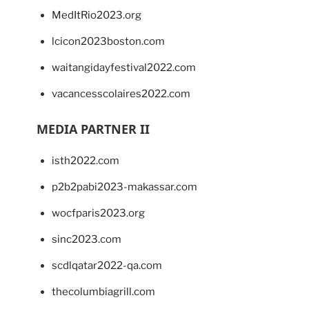
MedItRio2023.org
lcicon2023boston.com
waitangidayfestival2022.com
vacancesscolaires2022.com
MEDIA PARTNER II
isth2022.com
p2b2pabi2023-makassar.com
wocfparis2023.org
sinc2023.com
scdlqatar2022-qa.com
thecolumbiagrill.com