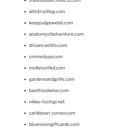
thesoundarchitects.com
allin1roofing.com
keepjudgewebb.com
anatomyofadventure.com
drivancastillo.com
cmmedspa.com
midletontkd.com
gardensandgrills.com
basilfoodwine.com
nikko-tochigi.net
caribbean-corner.com
bluemoongiftcards.com