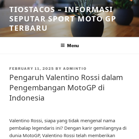
Skip
TIOSTACOS – INFORMASI
to
SEPUTAR SPORT MOTO GP
content
TERBARU
Menu
POSTED
FEBRUARY 11, 2025
BY
ADMINTIO
ON
Pengaruh Valentino Rossi dalam
Pengembangan MotoGP di
Indonesia
Valentino Rossi, siapa yang tidak mengenal nama
pembalap legendaris ini? Dengan karir gemilangnya di
dunia MotoGP, Valentino Rossi telah memberikan