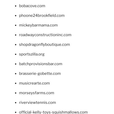
bobacove.com
phoone24brookfield.com
mickeybarmama.com
roadwayconstructioninc.com
shopdragonflyboutique.com
sportszilla.org
batchprovisionsbar.com
brasserie-gobette.com
musicrearte.com
morseysfarms.com
riverviewtennis.com
official-kelly-toys-squishmallows.com