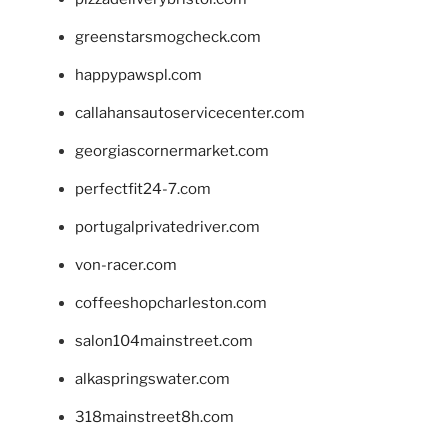
greenstarsmogcheck.com
happypawspl.com
callahansautoservicecenter.com
georgiascornermarket.com
perfectfit24-7.com
portugalprivatedriver.com
von-racer.com
coffeeshopcharleston.com
salon104mainstreet.com
alkaspringswater.com
318mainstreet8h.com