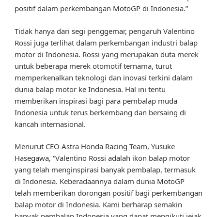
positif dalam perkembangan MotoGP di Indonesia.”
Tidak hanya dari segi penggemar, pengaruh Valentino
Rossi juga terlihat dalam perkembangan industri balap
motor di Indonesia. Rossi yang merupakan duta merek
untuk beberapa merek otomotif ternama, turut
memperkenalkan teknologi dan inovasi terkini dalam
dunia balap motor ke Indonesia. Hal ini tentu
memberikan inspirasi bagi para pembalap muda
Indonesia untuk terus berkembang dan bersaing di
kancah internasional.
Menurut CEO Astra Honda Racing Team, Yusuke
Hasegawa, “Valentino Rossi adalah ikon balap motor
yang telah menginspirasi banyak pembalap, termasuk
di Indonesia. Keberadaannya dalam dunia MotoGP
telah memberikan dorongan positif bagi perkembangan
balap motor di Indonesia. Kami berharap semakin
banyak pembalap Indonesia yang dapat mengikuti jejak