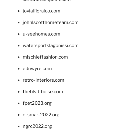
jovialfloralco.com
johnlscotthometeam.com
u-seehomes.com
watersportslagonissi.com
mischieffashion.com
eduwyre.com
retro-interiors.com
theblvd-boise.com
fpet2023.org
e-smart2022.org
ngrc2022.org