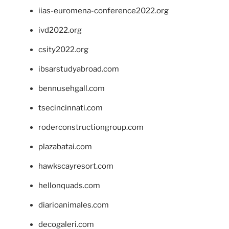
iias-euromena-conference2022.org
ivd2022.org
csity2022.org
ibsarstudyabroad.com
bennusehgall.com
tsecincinnati.com
roderconstructiongroup.com
plazabatai.com
hawkscayresort.com
hellonquads.com
diarioanimales.com
decogaleri.com