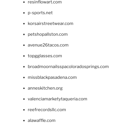
resinflowart.com
p-sports.net
korsairstreetwear.com
petshopallston.com
avenue26tacos.com
topgglasses.com
broadmoornailsspacoloradosprings.com
missblackpasadena.com
anneskitchen.org
valenciamarketytaqueria.com
reefrecordsllc.com
alawaffle.com