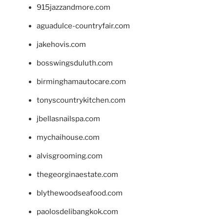
915jazzandmore.com
aguadulce-countryfair.com
jakehovis.com
bosswingsduluth.com
birminghamautocare.com
tonyscountrykitchen.com
jbellasnailspa.com
mychaihouse.com
alvisgrooming.com
thegeorginaestate.com
blythewoodseafood.com
paolosdelibangkok.com