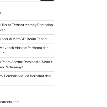
S
i: Berita Terbaru tentang Pembalap
kat
inder di MotoGP: Berita Terkini
Maverick Vinales: Performa dan
oGP
 Pedro Acosta: Dominasi di Moto3
an Pertamanya
ro: Pembalap Muda Berbakat dari
hcareers.com