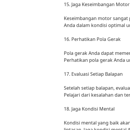
15. Jaga Keseimbangan Motor
Keseimbangan motor sangat p
Anda dalam kondisi optimal 
16. Perhatikan Pola Gerak
Pola gerak Anda dapat memeng
Perhatikan pola gerak Anda 
17. Evaluasi Setiap Balapan
Setelah setiap balapan, evalu
Pelajari dari kesalahan dan t
18. Jaga Kondisi Mental
Kondisi mental yang baik aka
lintasan. Jaga kondisi menta