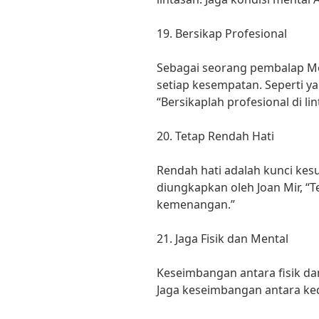
19. Bersikap Profesional
Sebagai seorang pembalap Mot
setiap kesempatan. Seperti y
“Bersikaplah profesional di lin
20. Tetap Rendah Hati
Rendah hati adalah kunci kes
diungkapkan oleh Joan Mir, “
kemenangan.”
21. Jaga Fisik dan Mental
Keseimbangan antara fisik da
Jaga keseimbangan antara k