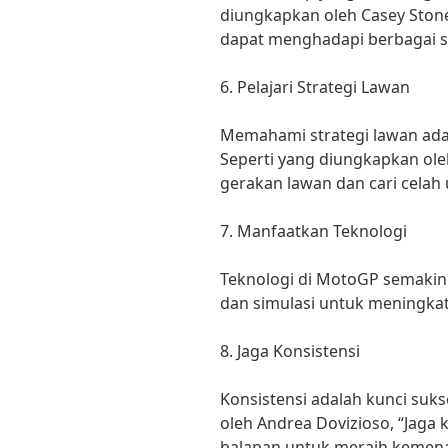
diungkapkan oleh Casey Stone
dapat menghadapi berbagai sit
6. Pelajari Strategi Lawan
Memahami strategi lawan ada
Seperti yang diungkapkan oleh
gerakan lawan dan cari celah 
7. Manfaatkan Teknologi
Teknologi di MotoGP semakin 
dan simulasi untuk meningkat
8. Jaga Konsistensi
Konsistensi adalah kunci suks
oleh Andrea Dovizioso, “Jaga 
balapan untuk meraih kemen