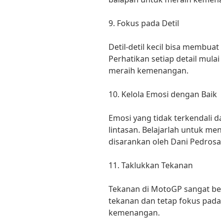
9. Fokus pada Detil
Detil-detil kecil bisa membua
Perhatikan setiap detail mula
meraih kemenangan.
10. Kelola Emosi dengan Baik
Emosi yang tidak terkendali 
lintasan. Belajarlah untuk me
disarankan oleh Dani Pedrosa
11. Taklukkan Tekanan
Tekanan di MotoGP sangat bes
tekanan dan tetap fokus pada
kemenangan.