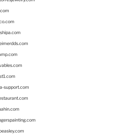
s.com
ico.com
shipa.com
eimerdds.com
camp.com
ivables.com
st1.com
la-support.com
estaurant.com
uahin.com
erspainting.com
beasley.com