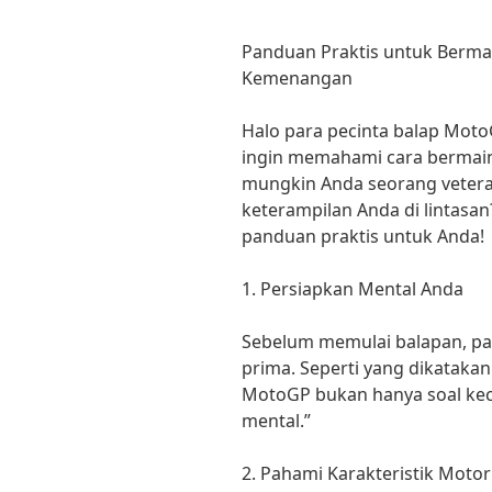
Panduan Praktis untuk Bermai
Kemenangan
Halo para pecinta balap Mot
ingin memahami cara bermain
mungkin Anda seorang vetera
keterampilan Anda di lintasan
panduan praktis untuk Anda!
1. Persiapkan Mental Anda
Sebelum memulai balapan, pa
prima. Seperti yang dikatakan
MotoGP bukan hanya soal kece
mental.”
2. Pahami Karakteristik Motor