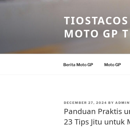
Skip
to
TIOSTACOS
content
MOTO GP 
Berita Moto GP
Moto GP
POSTED
DECEMBER 27, 2024
BY
ADMIN
ON
Panduan Praktis 
23 Tips Jitu untu