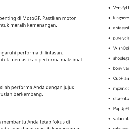
VersifyL
enting di MotoGP. Pastikan motor
kingscr
untuk meraih kemenangan.
antaeus
purelyc
WishOp
aruhi performa di lintasan.
shopleg
untuk memastikan performa maksimal.
bonviva
CupPlan
asilah performa Anda dengan jujur.
mpzin.c
eruslah berkembang.
stcreal.
PopUpFl
valueml
n membantu Anda tetap fokus di
l Anda agar dapat meraih kemenangan.
rebecca