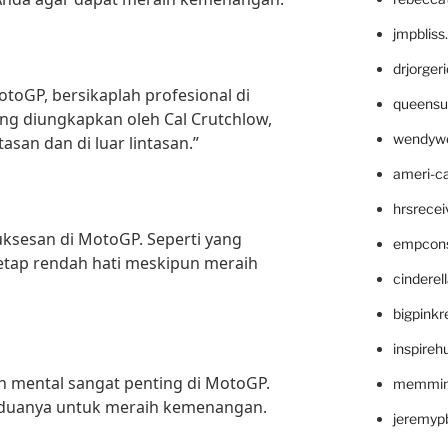
jmpblis
drjorger
oGP, bersikaplah profesional di
queensu
ang diungkapkan oleh Cal Crutchlow,
wendyw
tasan dan di luar lintasan.”
ameri-
hrsrece
uksesan di MotoGP. Seperti yang
empcon
Tetap rendah hati meskipun meraih
cinderel
bigpinkr
inspireh
n mental sangat penting di MotoGP.
memming
eduanya untuk meraih kemenangan.
jeremyp