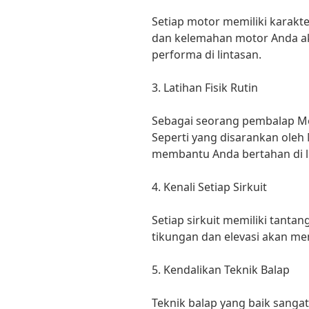
Setiap motor memiliki karakt
dan kelemahan motor Anda 
performa di lintasan.
3. Latihan Fisik Rutin
Sebagai seorang pembalap Mot
Seperti yang disarankan oleh 
membantu Anda bertahan di l
4. Kenali Setiap Sirkuit
Setiap sirkuit memiliki tanta
tikungan dan elevasi akan 
5. Kendalikan Teknik Balap
Teknik balap yang baik sangat