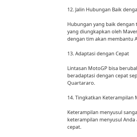
12. Jalin Hubungan Baik deng
Hubungan yang baik dengan ti
yang diungkapkan oleh Maveri
dengan tim akan membantu 
13. Adaptasi dengan Cepat
Lintasan MotoGP bisa berubah
beradaptasi dengan cepat sep
Quartararo.
14. Tingkatkan Keterampilan
Keterampilan menyusul sangat
keterampilan menyusul Anda 
cepat.