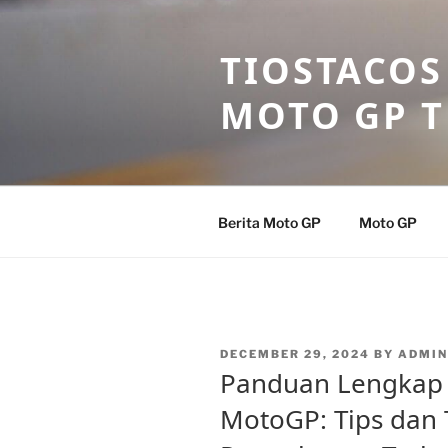
Skip
to
TIOSTACOS
content
MOTO GP 
Berita Moto GP
Moto GP
POSTED
DECEMBER 29, 2024
BY
ADMIN
ON
Panduan Lengkap
MotoGP: Tips dan 