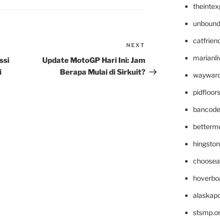
theinte
unbound
catfrien
NEXT
Next
Post
marianli
ssi
Update MotoGP Hari Ini: Jam
i
Berapa Mulai di Sirkuit?
wayward
pidfloo
bancode
betterm
hingsto
choosea
hoverbo
alaskapo
stsmp.o