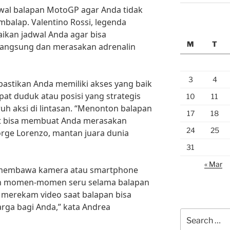
adwal balapan MotoGP agar Anda tidak
mbalap. Valentino Rossi, legenda
ikan jadwal Anda agar bisa
M
T
langsung dan merasakan adrenalin
3
4
pastikan Anda memiliki akses yang baik
at duduk atau posisi yang strategis
10
11
uh aksi di lintasan. “Menonton balapan
17
18
at bisa membuat Anda merasakan
24
25
orge Lorenzo, mantan juara dunia
31
« Mar
uk membawa kamera atau smartphone
an momen-momen seru selama balapan
 merekam video saat balapan bisa
rga bagi Anda,” kata Andrea
Search
for: