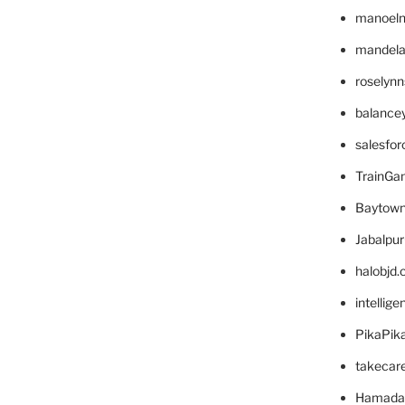
manoel
mandelae
roselyn
balance
salesfo
TrainG
Baytown
Jabalpu
halobjd
intellig
PikaPik
takecar
Hamada