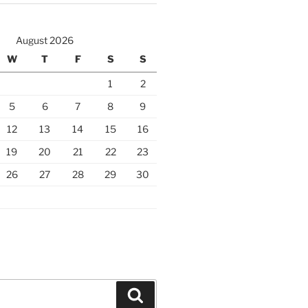
August 2026
W
T
F
S
S
1
2
5
6
7
8
9
12
13
14
15
16
19
20
21
22
23
26
27
28
29
30
Search