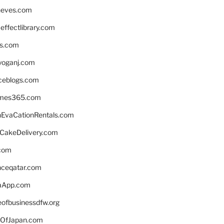
neves.com
ffectlibrary.com
ns.com
yoganj.com
rceblogs.com
ames365.com
EvaCationRentals.com
rCakeDelivery.com
.com
enceqatar.com
aApp.com
eofbusinessdfw.org
OfJapan.com