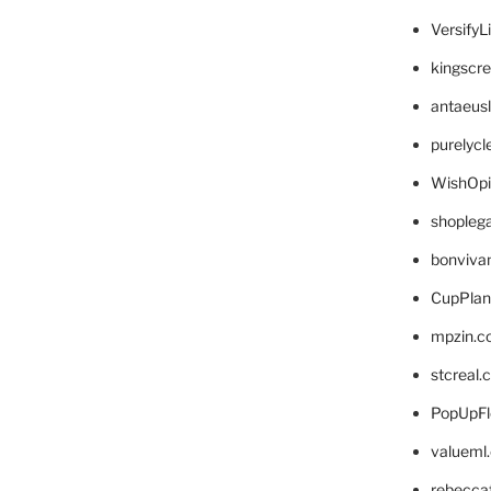
VersifyL
kingscr
antaeus
purelyc
WishOp
shopleg
bonviva
CupPlan
mpzin.c
stcreal.
PopUpFl
valueml
rebecca