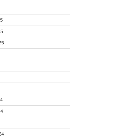
25
25
25
24
24
24