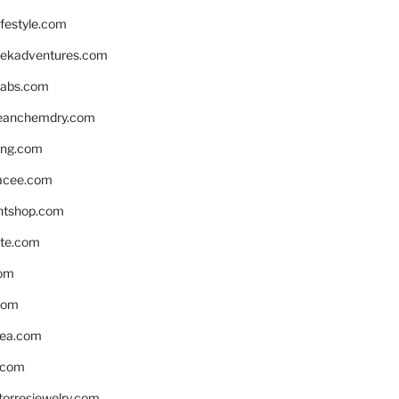
ifestyle.com
eekadventures.com
labs.com
leanchemdry.com
ing.com
acee.com
ntshop.com
te.com
om
com
ea.com
.com
torresjewelry.com