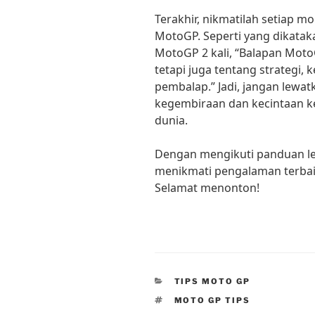
Terakhir, nikmatilah setiap 
MotoGP. Seperti yang dikataka
MotoGP 2 kali, “Balapan Mot
tetapi juga tentang strategi,
pembalap.” Jadi, jangan lew
kegembiraan dan kecintaan ke
dunia.
Dengan mengikuti panduan len
menikmati pengalaman terbai
Selamat menonton!
CATEGORIES
TIPS MOTO GP
TAGS
MOTO GP TIPS