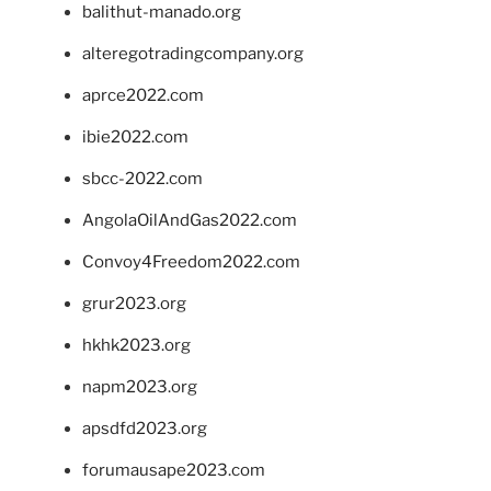
balithut-manado.org
alteregotradingcompany.org
aprce2022.com
ibie2022.com
sbcc-2022.com
AngolaOilAndGas2022.com
Convoy4Freedom2022.com
grur2023.org
hkhk2023.org
napm2023.org
apsdfd2023.org
forumausape2023.com