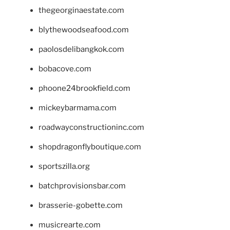
thegeorginaestate.com
blythewoodseafood.com
paolosdelibangkok.com
bobacove.com
phoone24brookfield.com
mickeybarmama.com
roadwayconstructioninc.com
shopdragonflyboutique.com
sportszilla.org
batchprovisionsbar.com
brasserie-gobette.com
musicrearte.com