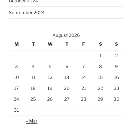
October 2024
September 2024
August 2026
M
T
W
T
F
S
S
1
2
3
4
5
6
7
8
9
10
11
12
13
14
15
16
17
18
19
20
21
22
23
24
25
26
27
28
29
30
31
« Mar