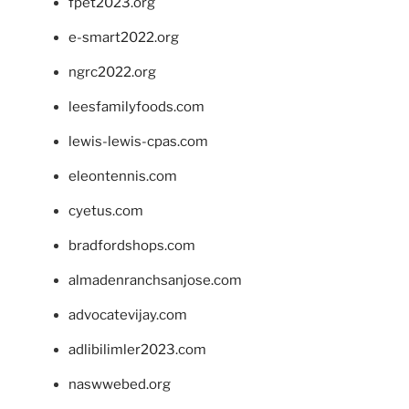
fpet2023.org
e-smart2022.org
ngrc2022.org
leesfamilyfoods.com
lewis-lewis-cpas.com
eleontennis.com
cyetus.com
bradfordshops.com
almadenranchsanjose.com
advocatevijay.com
adlibilimler2023.com
naswwebed.org