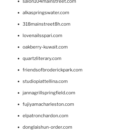
salon104mainstreet.com
alkaspringswater.com
318mainstreet8h.com
lovenailsspari.com
oakberry-kuwait.com
quartzliterary.com
friendsofbroderickpark.com
studiopiattellina.com
jannagrillspringfield.com
fujiyamacharleston.com
elpatronchardon.com
donglaishun-order.com