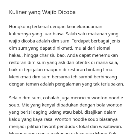
Kuliner yang Wajib Dicoba
Hongkong terkenal dengan keanekaragaman
kulinernya yang luar biasa. Salah satu makanan yang
wajib dicoba adalah dim sum. Terdapat berbagai jenis
dim sum yang dapat dinikmati, mulai dari siomai,
hakau, hingga char siu bao. Anda dapat menemukan
restoran dim sum yang asli dan otentik di mana saja,
baik di tepi jalan maupun di restoran bintang lima.
Menikmati dim sum bersama teh sambil berbincang
dengan teman adalah pengalaman yang tak terlupakan.
Selain dim sum, cobalah juga mencicipi wonton noodle
soup. Mie yang kenyal dipadukan dengan bola wonton
yang berisi daging udang atau babi, disajikan dalam
kaldu yang kaya rasa. Wonton noodle soup biasanya
menjadi pilihan favorit penduduk lokal dan wisatawan.
Mengunjungi pasar makanan di kawasan Mong Kok