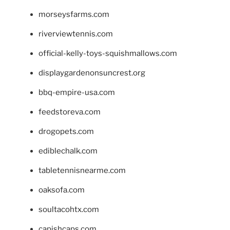
morseysfarms.com
riverviewtennis.com
official-kelly-toys-squishmallows.com
displaygardenonsuncrest.org
bbq-empire-usa.com
feedstoreva.com
drogopets.com
ediblechalk.com
tabletennisnearme.com
oaksofa.com
soultacohtx.com
capishcaps.com