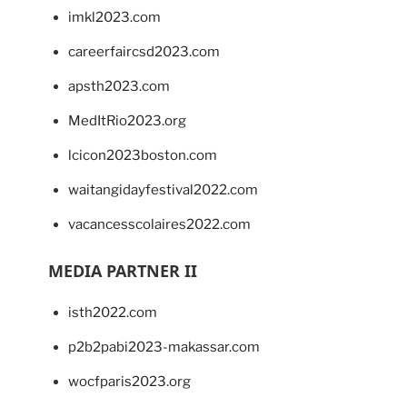
imkl2023.com
careerfaircsd2023.com
apsth2023.com
MedItRio2023.org
lcicon2023boston.com
waitangidayfestival2022.com
vacancesscolaires2022.com
MEDIA PARTNER II
isth2022.com
p2b2pabi2023-makassar.com
wocfparis2023.org