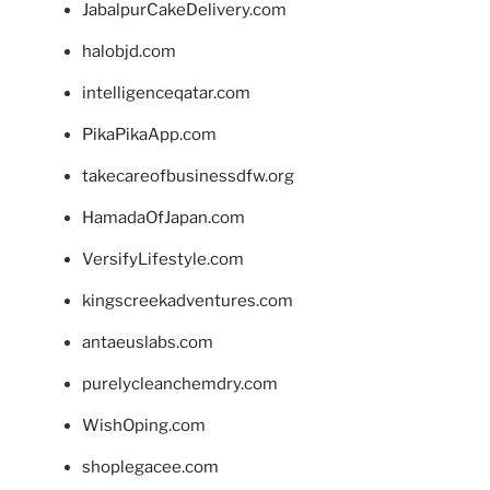
JabalpurCakeDelivery.com
halobjd.com
intelligenceqatar.com
PikaPikaApp.com
takecareofbusinessdfw.org
HamadaOfJapan.com
VersifyLifestyle.com
kingscreekadventures.com
antaeuslabs.com
purelycleanchemdry.com
WishOping.com
shoplegacee.com