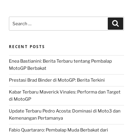
Search
Search
for:
RECENT POSTS
Enea Bastianini: Berita Terbaru tentang Pembalap
MotoGP Berbakat
Prestasi Brad Binder di MotoGP: Berita Terkini
Kabar Terbaru Maverick Vinales: Performa dan Target
di MotoGP
Update Terbaru Pedro Acosta: Dominasi di Moto3 dan
Kemenangan Pertamanya
Fabio Quartararo: Pembalap Muda Berbakat dari