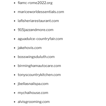
fiamc-rome2022.org
mariceworldessentials.com
lafisheriarestaurant.com
915jazzandmore.com
aguadulce-countryfair.com
jakehovis.com
bosswingsduluth.com
birminghamautocare.com
tonyscountrykitchen.com
jbellasnailspa.com
mychaihouse.com
alvisgrooming.com