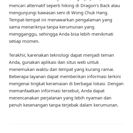
mencari alternatif seperti hiking di Dragon’s Back atau
mengunjungi kawasan seni di Wong Chuk Hang.
Tempat-tempat ini menawarkan pengalaman yang
sama menariknya tanpa kerumunan yang
mengganggu, sehingga Anda bisa lebih menikmati
setiap momen.
Terakhir, karenakan teknologi dapat menjadi teman
Anda, gunakan aplikasi dan situs web untuk
menemukan waktu dan tempat yang kurang ramai.
Beberapa layanan dapat memberikan informasi terkini
mengenai tingkat keramaian di berbagai lokasi. Dengan
memanfaatkan informasi tersebut, Anda dapat
merencanakan perjalanan yang lebih nyaman dan
penuh kesenangan tanpa terjebak dalam kerumunan.