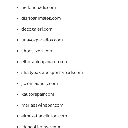
hellonquads.com
diarioanimales.com
decogaleri.com
unavozparadios.com
shoes-vert.com
elbotanicopanama.com
shadyoaksrockportrvpark.com
jccoinlaundry.com
kautorepair.com
marjaeswinebar.com
elmazatlanclinton.com
ideacoffeenyc.com