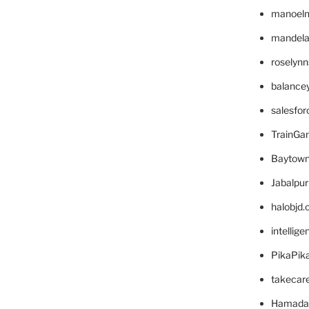
manoel
mandelae
roselyn
balance
salesfo
TrainG
Baytown
Jabalpu
halobjd
intellig
PikaPik
takecar
Hamada