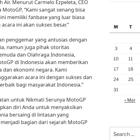
 Air. Menurut Carmelo Ezpeleta, CEO
a MotoGP, “Kami sangat senang bisa
ini memiliki fanbase yang luar biasa
acara ini akan sukses besar.”
M
T
dan penggemar yang antusias dengan
a, namun juga pihak otoritas
3
4
emuda dan Olahraga Indonesia,
10
11
MotoGP di Indonesia akan memberikan
17
18
ta dan ekonomi negara. Kami
garakan acara ini dengan sukses dan
24
25
baik bagi masyarakat Indonesia.”
31
patan untuk Nikmati Serunya MotoGP
« Mar
iapkan diri Anda untuk menyaksikan
nia bersaing di lintasan yang
menjadi bagian dari sejarah MotoGP
Search
for: