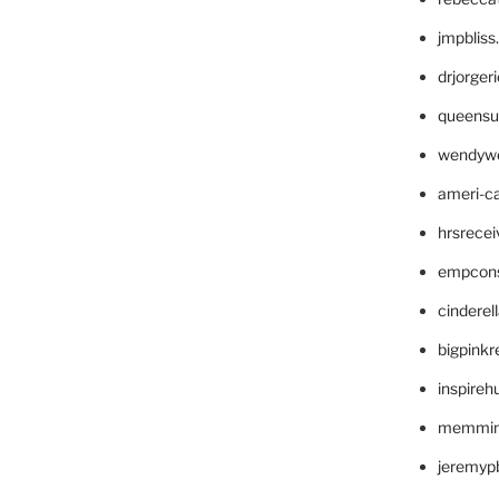
jmpblis
drjorger
queensu
wendyw
ameri-
hrsrece
empcon
cinderel
bigpinkr
inspireh
memming
jeremyp