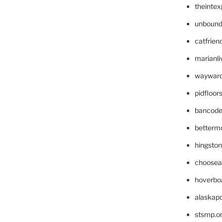
theinte
unbound
catfrien
marianli
wayward
pidfloo
bancode
betterm
hingsto
choosea
hoverbo
alaskapo
stsmp.o