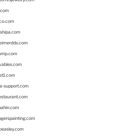
s.com
ico.com
shipa.com
eimerdds.com
camp.com
ivables.com
st1.com
la-support.com
estaurant.com
uahin.com
erspainting.com
beasley.com