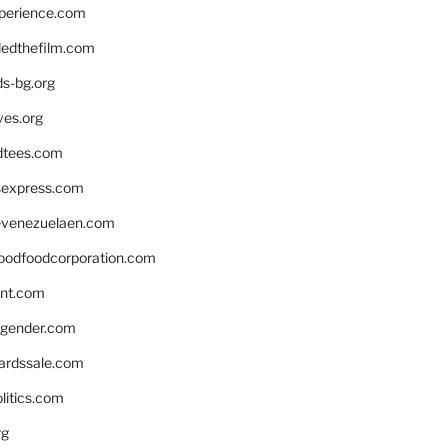
xperience.com
edthefilm.com
ds-bg.org
ves.org
tees.com
rsexpress.com
venezuelaen.com
oodfoodcorporation.com
nnt.com
gender.com
ardssale.com
litics.com
rg