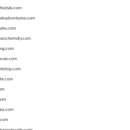
ifestyle.com
eekadventures.com
labs.com
leanchemdry.com
ing.com
acee.com
ntshop.com
te.com
om
com
ea.com
.com
torresjewelry.com