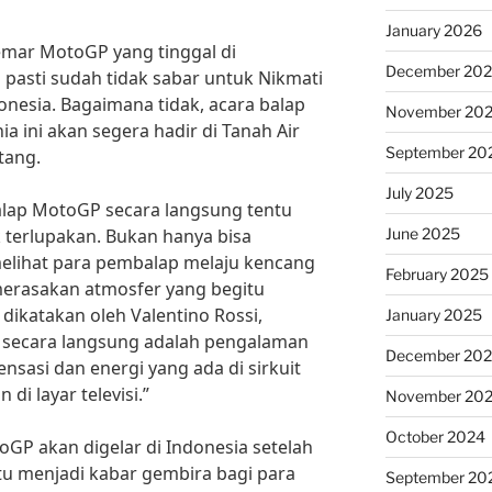
January 2026
mar MotoGP yang tinggal di
December 20
a pasti sudah tidak sabar untuk Nikmati
onesia. Bagaimana tidak, acara balap
November 20
a ini akan segera hadir di Tanah Air
September 20
tang.
July 2025
lap MotoGP secara langsung tentu
June 2025
 terlupakan. Bukan hanya bisa
melihat para pembalap melaju kencang
February 2025
 merasakan atmosfer yang begitu
g dikatakan oleh Valentino Rossi,
January 2025
 secara langsung adalah pengalaman
December 20
nsasi dan energi yang ada di sirkuit
 di layar televisi.”
November 20
October 2024
oGP akan digelar di Indonesia setelah
ntu menjadi kabar gembira bagi para
September 20