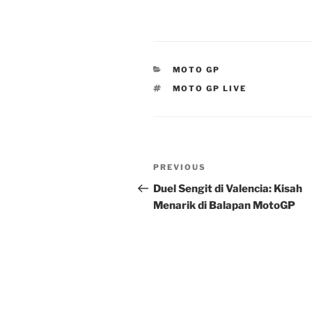
CATEGORIES
MOTO GP
TAGS
MOTO GP LIVE
Post
Previous
PREVIOUS
navigation
Post
Duel Sengit di Valencia: Kisah
Menarik di Balapan MotoGP