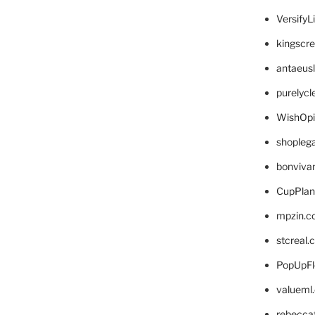
VersifyL
kingscr
antaeus
purelyc
WishOp
shopleg
bonviva
CupPlan
mpzin.c
stcreal.
PopUpFl
valueml
rebecca