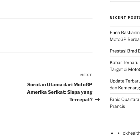
RECENT POST
Enea Bastianin
MotoGP Berba
Prestasi Brad B
Kabar Terbaru 
Target di Mot
NEXT
Next
Update Terbaru
Post
Sorotan Utama dari MotoGP
dan Kemenang
Amerika Serikat: Siapa yang
Fabio Quartara
Tercepat?
Prancis
okhealt