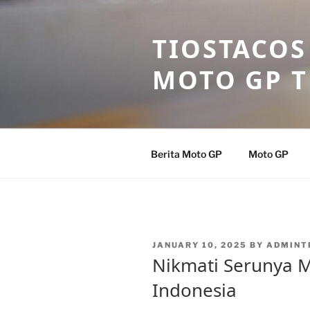
Skip
to
TIOSTACOS
content
MOTO GP 
Berita Moto GP
Moto GP
POSTED
JANUARY 10, 2025
BY
ADMINT
ON
Nikmati Serunya M
Indonesia