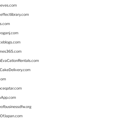
neves.com
ffectlibrary.com
ns.com
yoganj.com
rceblogs.com
ames365.com
EvaCationRentals.com
rCakeDelivery.com
.com
enceqatar.com
aApp.com
eofbusinessdfw.org
OfJapan.com