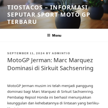
Skip
TIOSTACOS – INFORMASI
to
SEPUTAR SPORT MOTO GP
content
TERBARU
Menu
POSTED
SEPTEMBER 11, 2024
BY
ADMINTIO
ON
MotoGP Jerman: Marc Marquez
Dominasi di Sirkuit Sachsenring
MotoGP Jerman musim ini telah menjadi panggung
dominasi bagi Marc Marquez di Sirkuit Sachsenring.
Pembalap Repsol Honda ini berhasil menunjukkan
keunggulan dan kehebatannya di lintasan yang berliku-