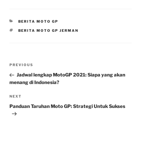
CATEGORIES
BERITA MOTO GP
TAGS
BERITA MOTO GP JERMAN
Post
Previous
PREVIOUS
navigation
Post
Jadwal lengkap MotoGP 2021: Siapa yang akan
menang di Indonesia?
Next
NEXT
Post
Panduan Taruhan Moto GP: Strategi Untuk Sukses