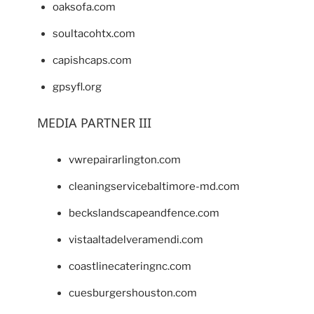
oaksofa.com
soultacohtx.com
capishcaps.com
gpsyfl.org
MEDIA PARTNER III
vwrepairarlington.com
cleaningservicebaltimore-md.com
beckslandscapeandfence.com
vistaaltadelveramendi.com
coastlinecateringnc.com
cuesburgershouston.com