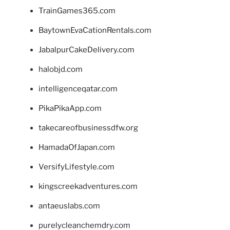
TrainGames365.com
BaytownEvaCationRentals.com
JabalpurCakeDelivery.com
halobjd.com
intelligenceqatar.com
PikaPikaApp.com
takecareofbusinessdfw.org
HamadaOfJapan.com
VersifyLifestyle.com
kingscreekadventures.com
antaeuslabs.com
purelycleanchemdry.com