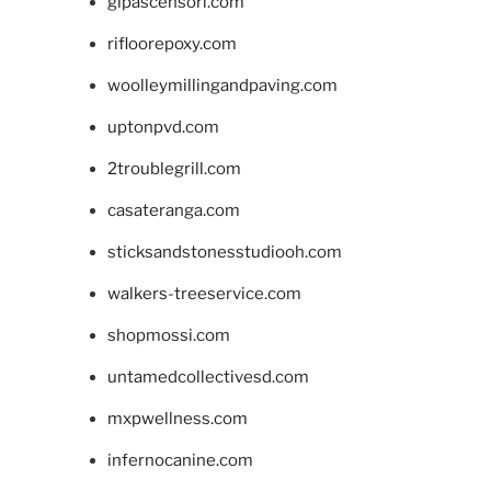
glpascensori.com
rifloorepoxy.com
woolleymillingandpaving.com
uptonpvd.com
2troublegrill.com
casateranga.com
sticksandstonesstudiooh.com
walkers-treeservice.com
shopmossi.com
untamedcollectivesd.com
mxpwellness.com
infernocanine.com