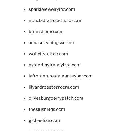
sparklejewelryinc.com
ironcladtattoostudio.com
bruinshome.com
annascleaningsvc.com
wolfcitytattoo.com
oysterbayturkeytrot.com
lafronterarestauranteybar.com
lilyandrosetearoom.com
olivesburgberrypatch.com
theslushkids.com
giobastian.com