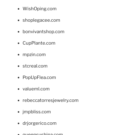
WishOping.com
shoplegacee.com
bonvivantshop.com
CupPlante.com
mpzin.com
stcreal.com
PopUpFlea.com
valueml.com
rebeccatorresjewelry.com
jmpbliss.com
drjorgerico.com
queensushipa.com