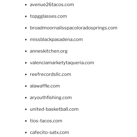
avenue26tacos.com
topgglasses.com
broadmoornailsspacoloradosprings.com
missblackpasadena.com
anneskitchen.org
valenciamarketytaqueria.com
reefrecordsllc.com
alawaffle.com
aryouthfishing.com
united-basketball.com
tios-tacos.com
cafecito-satx.com