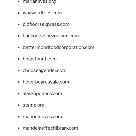
marianlives.org
waywardtees.com
pidfloorsexpress.com
bancodevenezuelaen.com
bettermoodfoodcorporation.com
hingstonnt.com
chooseagender.com
hoverboardssale.com
alaskapolitics.com
stsmp.org
manoelneves.com
mandelaeffectlibrary.com