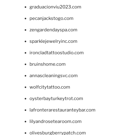
graduacionviu2023.com
pecanjackstogo.com
zengardendayspa.com
sparklejewelryinc.com
ironcladtattoostudio.com
bruinshome.com
annascleaningsvc.com
wolfcitytattoo.com
oysterbayturkeytrot.com
lafronterarestauranteybar.com
lilyandrosetearoom.com
olivesburgberrypatch.com