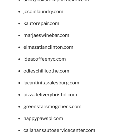
jccoinlaundry.com
kautorepair.com
marjaeswinebar.com
elmazatlanclinton.com
ideacoffeenyc.com
odieschillicothe.com
lacantinitagalesburg.com
pizzadeliverybristol.com
greenstarsmogcheck.com
happypawspl.com
callahansautoservicecenter.com