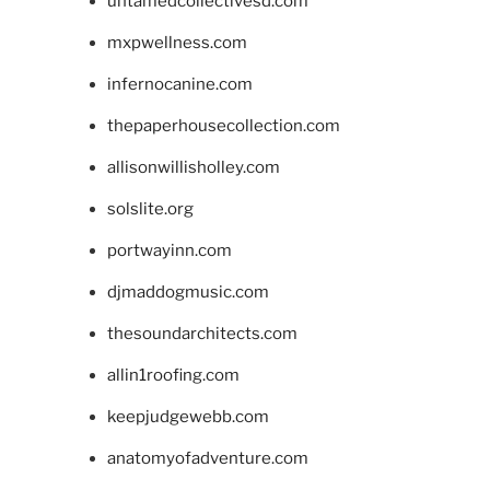
untamedcollectivesd.com
mxpwellness.com
infernocanine.com
thepaperhousecollection.com
allisonwillisholley.com
solslite.org
portwayinn.com
djmaddogmusic.com
thesoundarchitects.com
allin1roofing.com
keepjudgewebb.com
anatomyofadventure.com