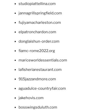
studiopiattellina.com
jannagrillspringfield.com
fujiyamacharleston.com
elpatronchardon.com
donglaishun-order.com
fiamc-rome2022.org
mariceworldessentials.com
lafisheriarestaurant.com
915jazzandmore.com
aguadulce-countryfair.com
jakehovis.com
bosswingsduluth.com