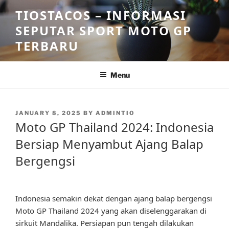
Skip
TIOSTACOS – INFORMASI
to
SEPUTAR SPORT MOTO GP
content
TERBARU
Menu
POSTED
JANUARY 8, 2025
BY
ADMINTIO
ON
Moto GP Thailand 2024: Indonesia
Bersiap Menyambut Ajang Balap
Bergengsi
Indonesia semakin dekat dengan ajang balap bergengsi
Moto GP Thailand 2024 yang akan diselenggarakan di
sirkuit Mandalika. Persiapan pun tengah dilakukan