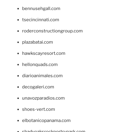
bennusehgall.com
tsecincinnati.com
roderconstructiongroup.com
plazabatai.com
hawkscayresort.com
hellonquads.com
diarioanimales.com
decogaleri.com
unavozparadios.com
shoes-vert.com
elbotanicopanama.com
shadyoaksrockportrvpark.com