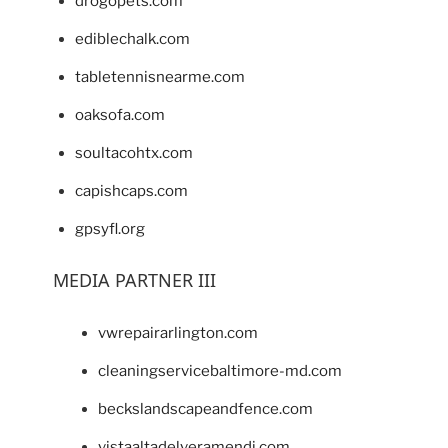
drogopets.com
ediblechalk.com
tabletennisnearme.com
oaksofa.com
soultacohtx.com
capishcaps.com
gpsyfl.org
MEDIA PARTNER III
vwrepairarlington.com
cleaningservicebaltimore-md.com
beckslandscapeandfence.com
vistaaltadelveramendi.com