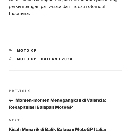
perkembangan pariwisata dan industri otomotif
Indonesia.
CATEGORIES
MOTO GP
TAGS
MOTO GP THAILAND 2024
Post
Previous
PREVIOUS
navigation
Post
Momen-momen Menegangkan di Valencia:
Rekapitulasi Balapan MotoGP
Next
NEXT
Post
Kisah Menarik di Balik Balapan MotoGP Italia: