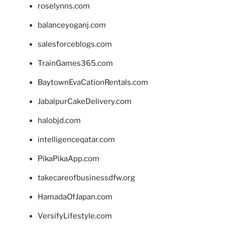
roselynns.com
balanceyoganj.com
salesforceblogs.com
TrainGames365.com
BaytownEvaCationRentals.com
JabalpurCakeDelivery.com
halobjd.com
intelligenceqatar.com
PikaPikaApp.com
takecareofbusinessdfw.org
HamadaOfJapan.com
VersifyLifestyle.com