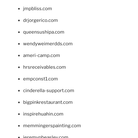
jmpbliss.com
drjorgerico.com
queensushipa.com
wendyweimerdds.com
ameri-camp.com
hrsreceivables.com
empconst1.com
cinderella-support.com
bigpinkrestaurant.com
inspirehuahin.com
memmingerspainting.com
jeremypbeasley.com