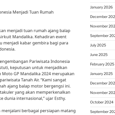
January 2026
onesia Menjadi Tuan Rumah
December 20
November 20
kan menjadi tuan rumah ajang balap
September 20
irkuit Mandalika. Kehadiran event
ntu menjadi kabar gembira bagi para
July 2025
donesia.
June 2025
Pengembangan Pariwisata Indonesia
February 2025
Astuti, keputusan untuk menjadikan
ah Moto GP Mandalika 2024 merupakan
January 2025
pariwisata Tanah Air. “Kami sangat
December 20
ah ajang balap motor bergengsi ini.
ktakuler yang akan memperkenalkan
November 20
e dunia internasional,” ujar Esthy.
October 2024
ah menjalani berbagai persiapan matang
September 20