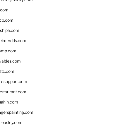
s.com
ico.com
shipa.com
eimerdds.com
camp.com
ivables.com
st1.com
la-support.com
estaurant.com
uahin.com
erspainting.com
beasley.com