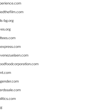
xperience.com
edthefilm.com
ds-bg.org
ves.org
tees.com
rsexpress.com
venezuelaen.com
oodfoodcorporation.com
nnt.com
gender.com
ardssale.com
litics.com
rg