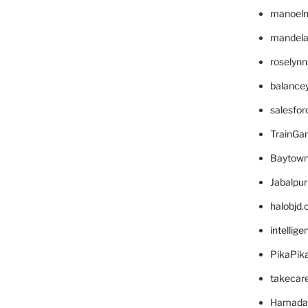
manoel
mandelae
roselyn
balance
salesfo
TrainG
Baytown
Jabalpu
halobjd
intellig
PikaPik
takecar
Hamada