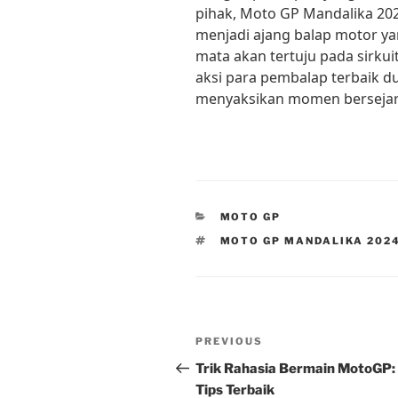
pihak, Moto GP Mandalika 202
menjadi ajang balap motor y
mata akan tertuju pada sirku
aksi para pembalap terbaik dun
menyaksikan momen bersejara
CATEGORIES
MOTO GP
TAGS
MOTO GP MANDALIKA 202
Post
Previous
PREVIOUS
navigation
Post
Trik Rahasia Bermain MotoGP:
Tips Terbaik