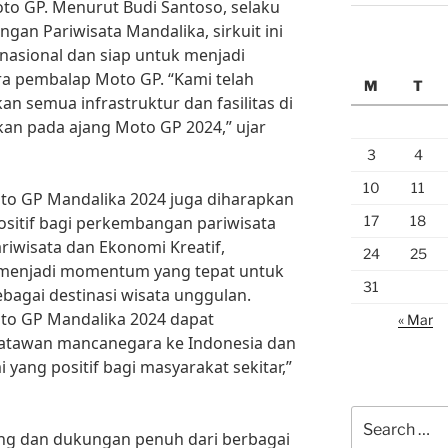
o GP. Menurut Budi Santoso, selaku
an Pariwisata Mandalika, sirkuit ini
nasional dan siap untuk menjadi
ra pembalap Moto GP. “Kami telah
M
T
n semua infrastruktur dan fasilitas di
kan pada ajang Moto GP 2024,” ujar
3
4
10
11
oto GP Mandalika 2024 juga diharapkan
17
18
itif bagi perkembangan pariwisata
riwisata dan Ekonomi Kreatif,
24
25
n menjadi momentum yang tepat untuk
31
agai destinasi wisata unggulan.
to GP Mandalika 2024 dapat
« Mar
atawan mancanegara ke Indonesia dan
ng positif bagi masyarakat sekitar,”
Search
ng dan dukungan penuh dari berbagai
for: