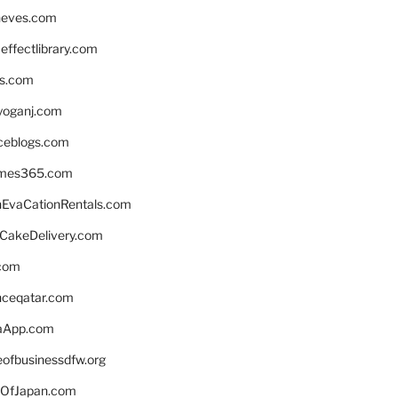
neves.com
ffectlibrary.com
ns.com
yoganj.com
rceblogs.com
ames365.com
EvaCationRentals.com
rCakeDelivery.com
.com
enceqatar.com
aApp.com
eofbusinessdfw.org
OfJapan.com