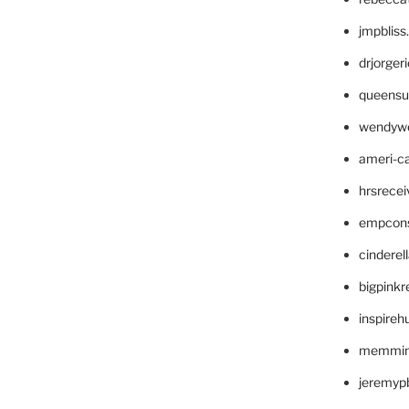
jmpblis
drjorger
queensu
wendyw
ameri-
hrsrece
empcon
cinderel
bigpinkr
inspireh
memming
jeremyp