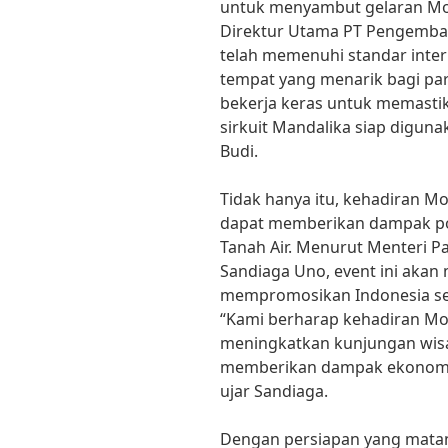
untuk menyambut gelaran Mot
Direktur Utama PT Pengembang
telah memenuhi standar inter
tempat yang menarik bagi pa
bekerja keras untuk memastika
sirkuit Mandalika siap diguna
Budi.
Tidak hanya itu, kehadiran M
dapat memberikan dampak pos
Tanah Air. Menurut Menteri Pa
Sandiaga Uno, event ini aka
mempromosikan Indonesia seb
“Kami berharap kehadiran Mo
meningkatkan kunjungan wis
memberikan dampak ekonomi ya
ujar Sandiaga.
Dengan persiapan yang mata