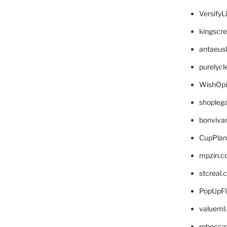
VersifyL
kingscr
antaeus
purelyc
WishOp
shopleg
bonviva
CupPlan
mpzin.c
stcreal.
PopUpFl
valueml
rebecca