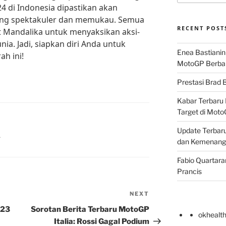
4 di Indonesia dipastikan akan
ang spektakuler dan memukau. Semua
RECENT POST
it Mandalika untuk menyaksikan aksi-
ia. Jadi, siapkan diri Anda untuk
Enea Bastianin
h ini!
MotoGP Berba
Prestasi Brad B
Kabar Terbaru 
Target di Mot
Update Terbaru
4
dan Kemenang
Fabio Quartara
Prancis
NEXT
Next
Post
 23
Sorotan Berita Terbaru MotoGP
okhealt
Italia: Rossi Gagal Podium