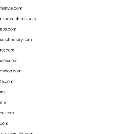
ifestyle.com
eekadventures.com
labs.com
leanchemdry.com
ing.com
acee.com
ntshop.com
te.com
om
com
ea.com
.com
torresjewelry.com