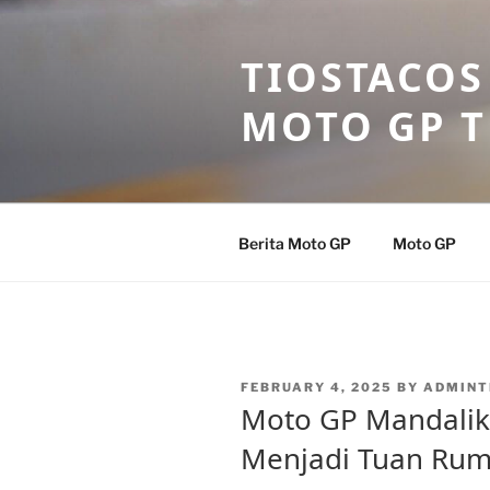
Skip
to
TIOSTACOS
content
MOTO GP 
Berita Moto GP
Moto GP
POSTED
FEBRUARY 4, 2025
BY
ADMINT
ON
Moto GP Mandalik
Menjadi Tuan Rum