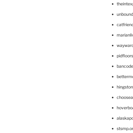
theinte
unbound
catfrien
marianli
wayward
pidfloo
bancode
betterm
hingsto
choosea
hoverbo
alaskapo
stsmp.o