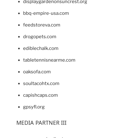
displaygardenonsuncrest.org
bbq-empire-usa.com
feedstoreva.com
drogopets.com
ediblechalk.com
tabletennisnearme.com
oaksofa.com
soultacohtx.com
capishcaps.com
gpsyfl.org
MEDIA PARTNER III