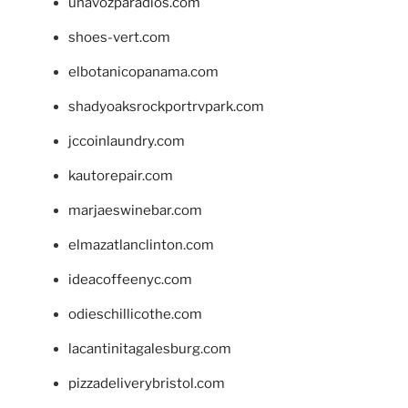
unavozparadios.com
shoes-vert.com
elbotanicopanama.com
shadyoaksrockportrvpark.com
jccoinlaundry.com
kautorepair.com
marjaeswinebar.com
elmazatlanclinton.com
ideacoffeenyc.com
odieschillicothe.com
lacantinitagalesburg.com
pizzadeliverybristol.com