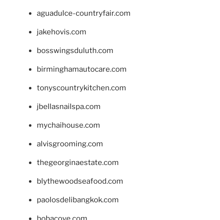
aguadulce-countryfair.com
jakehovis.com
bosswingsduluth.com
birminghamautocare.com
tonyscountrykitchen.com
jbellasnailspa.com
mychaihouse.com
alvisgrooming.com
thegeorginaestate.com
blythewoodseafood.com
paolosdelibangkok.com
bobacove.com