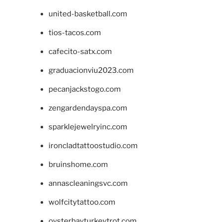
united-basketball.com
tios-tacos.com
cafecito-satx.com
graduacionviu2023.com
pecanjackstogo.com
zengardendayspa.com
sparklejewelryinc.com
ironcladtattoostudio.com
bruinshome.com
annascleaningsvc.com
wolfcitytattoo.com
oysterbayturkeytrot.com