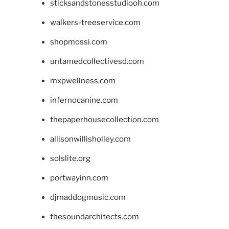
sticksandstonesstudiooh.com
walkers-treeservice.com
shopmossi.com
untamedcollectivesd.com
mxpwellness.com
infernocanine.com
thepaperhousecollection.com
allisonwillisholley.com
solslite.org
portwayinn.com
djmaddogmusic.com
thesoundarchitects.com