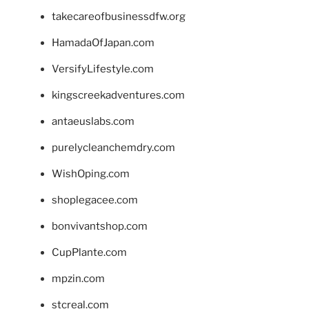
takecareofbusinessdfw.org
HamadaOfJapan.com
VersifyLifestyle.com
kingscreekadventures.com
antaeuslabs.com
purelycleanchemdry.com
WishOping.com
shoplegacee.com
bonvivantshop.com
CupPlante.com
mpzin.com
stcreal.com