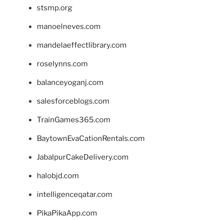
stsmp.org
manoelneves.com
mandelaeffectlibrary.com
roselynns.com
balanceyoganj.com
salesforceblogs.com
TrainGames365.com
BaytownEvaCationRentals.com
JabalpurCakeDelivery.com
halobjd.com
intelligenceqatar.com
PikaPikaApp.com