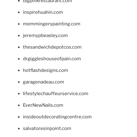
bigpinkrestaurant.com
inspirehuahin.com
memmingerspainting.com
jeremypbeasley.com
thesandwichdepotcos.com
drgiggleshouseofpain.com
hotflashdesigns.com
garagenadeau.com
lifestylechauffeurservice.com
EverNewNails.com
insideoutdecoratingcentre.com
salvatoresinpoint.com