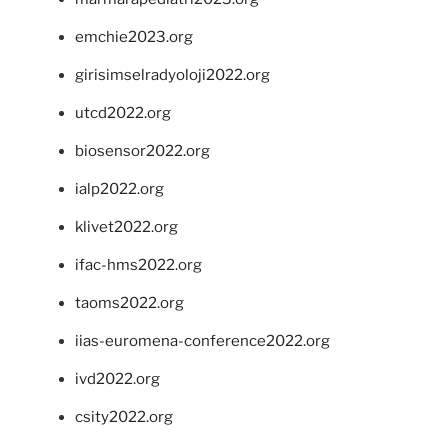
emchie2023.org
girisimselradyoloji2022.org
utcd2022.org
biosensor2022.org
ialp2022.org
klivet2022.org
ifac-hms2022.org
taoms2022.org
iias-euromena-conference2022.org
ivd2022.org
csity2022.org