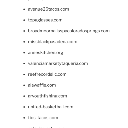
avenue26tacos.com
topgglasses.com
broadmoornailsspacoloradosprings.com
missblackpasadena.com
anneskitchen.org
valenciamarketytaqueria.com
reefrecordsllc.com
alawaffle.com
aryouthfishing.com
united-basketball.com
tios-tacos.com