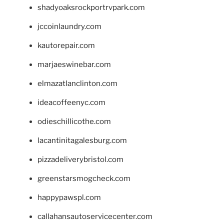
shadyoaksrockportrvpark.com
jccoinlaundry.com
kautorepair.com
marjaeswinebar.com
elmazatlanclinton.com
ideacoffeenyc.com
odieschillicothe.com
lacantinitagalesburg.com
pizzadeliverybristol.com
greenstarsmogcheck.com
happypawspl.com
callahansautoservicecenter.com