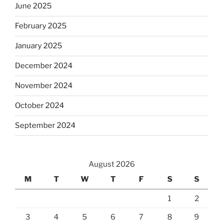
June 2025
February 2025
January 2025
December 2024
November 2024
October 2024
September 2024
August 2026
M
T
W
T
F
S
S
1
2
3
4
5
6
7
8
9