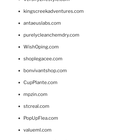
kingscreekadventures.com
antaeuslabs.com
purelycleanchemdry.com
WishOping.com
shoplegacee.com
bonvivantshop.com
CupPlante.com
mpzin.com
stcreal.com
PopUpFlea.com
valueml.com