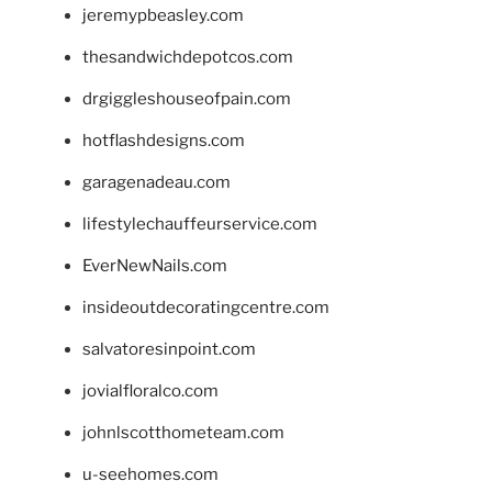
jeremypbeasley.com
thesandwichdepotcos.com
drgiggleshouseofpain.com
hotflashdesigns.com
garagenadeau.com
lifestylechauffeurservice.com
EverNewNails.com
insideoutdecoratingcentre.com
salvatoresinpoint.com
jovialfloralco.com
johnlscotthometeam.com
u-seehomes.com