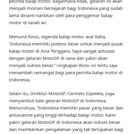
pecinta balap motor. Bagaimana tidak, gelaran ini akan
menjadi momen bersejarah bagi Indonesia yang sudah
lama dinanti-nantikan oleh para penggemar balap
motor di tanah air.
Menurut Rossi, legenda balap motor asal Italia,
“Indonesia memiliki potensi besar untuk menjadi pusat
balap motor di Asia Tenggara. Saya sangat antusias
dengan gelaran MotoGP di sana dan yakin akan
menjadi sukses besar.” Ungkapan Rossi ini tentu saja
menambah semangat bagi para pecinta balap motor di
Indonesia.
Selain itu, Direktur MotoGP, Carmelo Ezpeleta, juga
menyambut baik gelaran MotoGP di Indonesia.
Menurutnya, “Indonesia memiliki pasar yang besar dan
antusiasme yang tinggi terhadap balap motor. Kami
yakin gelaran MotoGP di Indonesia akan sukses besar
dan memberikan pengalaman yang tak terlupakan bagi