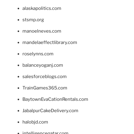
alaskapolitics.com
stsmp.org
manoelneves.com
mandelaeffectlibrary.com
roselynns.com
balanceyoganj.com
salesforceblogs.com
TrainGames365.com
BaytownEvaCationRentals.com
JabalpurCakeDelivery.com
halobjd.com
intelligenceqatar.com