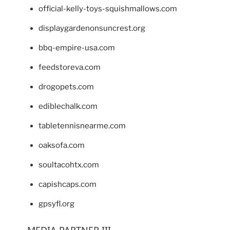
official-kelly-toys-squishmallows.com
displaygardenonsuncrest.org
bbq-empire-usa.com
feedstoreva.com
drogopets.com
ediblechalk.com
tabletennisnearme.com
oaksofa.com
soultacohtx.com
capishcaps.com
gpsyfl.org
MEDIA PARTNER III