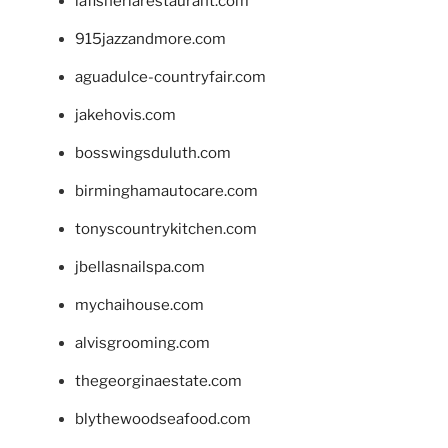
lafisheriarestaurant.com
915jazzandmore.com
aguadulce-countryfair.com
jakehovis.com
bosswingsduluth.com
birminghamautocare.com
tonyscountrykitchen.com
jbellasnailspa.com
mychaihouse.com
alvisgrooming.com
thegeorginaestate.com
blythewoodseafood.com