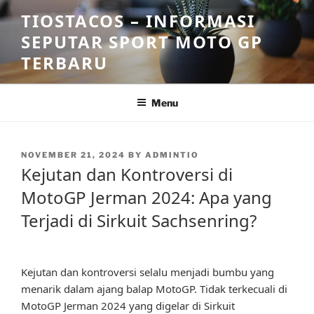
Skip
TIOSTACOS – INFORMASI
to
SEPUTAR SPORT MOTO GP
content
TERBARU
Menu
POSTED
NOVEMBER 21, 2024
BY
ADMINTIO
ON
Kejutan dan Kontroversi di
MotoGP Jerman 2024: Apa yang
Terjadi di Sirkuit Sachsenring?
Kejutan dan kontroversi selalu menjadi bumbu yang
menarik dalam ajang balap MotoGP. Tidak terkecuali di
MotoGP Jerman 2024 yang digelar di Sirkuit