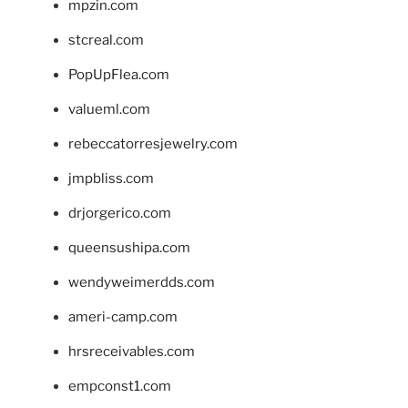
mpzin.com
stcreal.com
PopUpFlea.com
valueml.com
rebeccatorresjewelry.com
jmpbliss.com
drjorgerico.com
queensushipa.com
wendyweimerdds.com
ameri-camp.com
hrsreceivables.com
empconst1.com