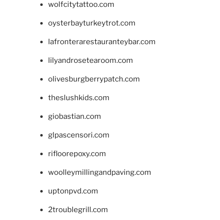
wolfcitytattoo.com
oysterbayturkeytrot.com
lafronterarestauranteybar.com
lilyandrosetearoom.com
olivesburgberrypatch.com
theslushkids.com
giobastian.com
glpascensori.com
rifloorepoxy.com
woolleymillingandpaving.com
uptonpvd.com
2troublegrill.com