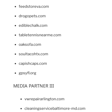
feedstoreva.com
drogopets.com
ediblechalk.com
tabletennisnearme.com
oaksofa.com
soultacohtx.com
capishcaps.com
gpsyfl.org
MEDIA PARTNER III
vwrepairarlington.com
cleaningservicebaltimore-md.com