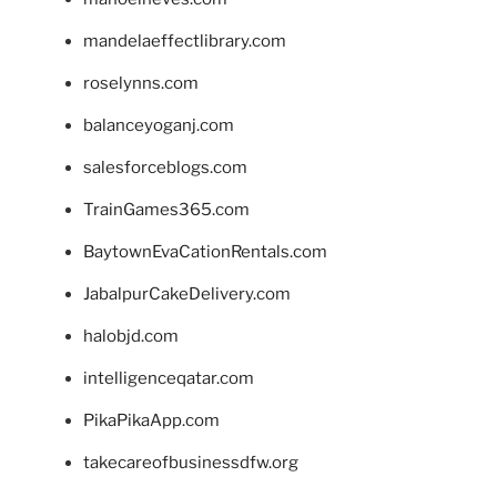
mandelaeffectlibrary.com
roselynns.com
balanceyoganj.com
salesforceblogs.com
TrainGames365.com
BaytownEvaCationRentals.com
JabalpurCakeDelivery.com
halobjd.com
intelligenceqatar.com
PikaPikaApp.com
takecareofbusinessdfw.org