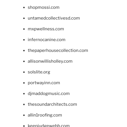
shopmossi.com
untamedcollectivesd.com
mxpwellness.com
infernocanine.com
thepaperhousecollection.com
allisonwillisholley.com
solslite.org
portwayinn.com
djmaddogmusic.com
thesoundarchitects.com
allin1roofing.com
keepjudgewebb.com