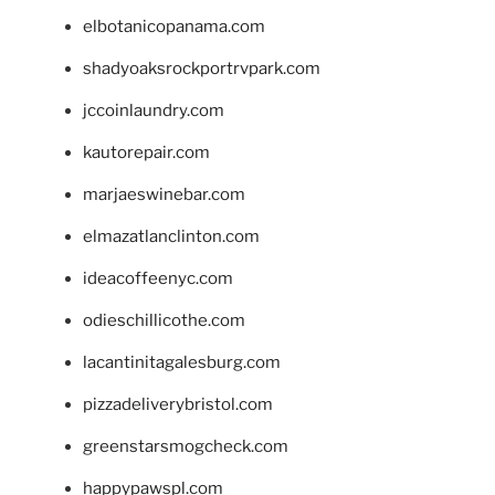
elbotanicopanama.com
shadyoaksrockportrvpark.com
jccoinlaundry.com
kautorepair.com
marjaeswinebar.com
elmazatlanclinton.com
ideacoffeenyc.com
odieschillicothe.com
lacantinitagalesburg.com
pizzadeliverybristol.com
greenstarsmogcheck.com
happypawspl.com