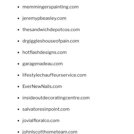
memmingerspainting.com
jeremypbeasley.com
thesandwichdepotcos.com
drgiggleshouseofpain.com
hotflashdesigns.com
garagenadeau.com
lifestylechauffeurservice.com
EverNewNails.com
insideoutdecoratingcentre.com
salvatoresinpoint.com
jovialfloralco.com
johnlscotthometeam.com