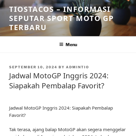
Skip
TIOSTACOS – INFORMASI
to
SEPUTAR SPORT MOTO GP
content
TERBARU
Menu
POSTED
SEPTEMBER 10, 2024
BY
ADMINTIO
ON
Jadwal MotoGP Inggris 2024:
Siapakah Pembalap Favorit?
Jadwal MotoGP Inggris 2024: Siapakah Pembalap
Favorit?
Tak terasa, ajang balap MotoGP akan segera menggelar