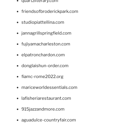
quartzliterary.com
friendsofbroderickpark.com
studiopiattellina.com
jannagrillspringfield.com
fujiyamacharleston.com
elpatronchardon.com
donglaishun-order.com
fiamc-rome2022.org
mariceworldessentials.com
lafisheriarestaurant.com
915jazzandmore.com
aguadulce-countryfair.com