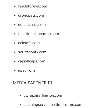
feedstoreva.com
drogopets.com
ediblechalk.com
tabletennisnearme.com
oaksofa.com
soultacohtx.com
capishcaps.com
gpsyfl.org
MEDIA PARTNER III
vwrepairarlington.com
cleaningservicebaltimore-md.com