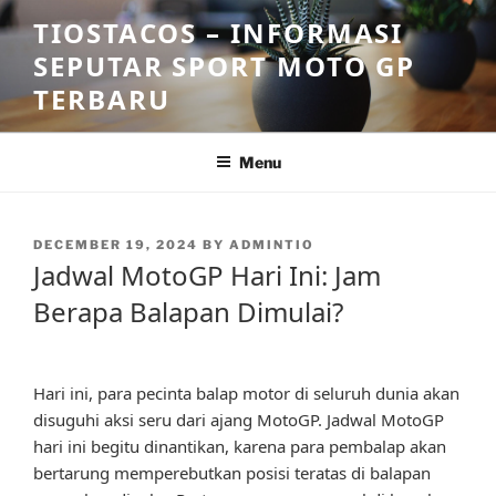
Skip
TIOSTACOS – INFORMASI
to
SEPUTAR SPORT MOTO GP
content
TERBARU
Menu
POSTED
DECEMBER 19, 2024
BY
ADMINTIO
ON
Jadwal MotoGP Hari Ini: Jam
Berapa Balapan Dimulai?
Hari ini, para pecinta balap motor di seluruh dunia akan
disuguhi aksi seru dari ajang MotoGP. Jadwal MotoGP
hari ini begitu dinantikan, karena para pembalap akan
bertarung memperebutkan posisi teratas di balapan