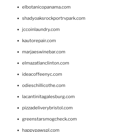
elbotanicopanama.com
shadyoaksrockportrvpark.com
jccoinlaundry.com
kautorepair.com
marjaeswinebar.com
elmazatlanclinton.com
ideacoffeenyc.com
odieschillicothe.com
lacantinitagalesburg.com
pizzadeliverybristol.com
greenstarsmogcheck.com
happypawspl.com