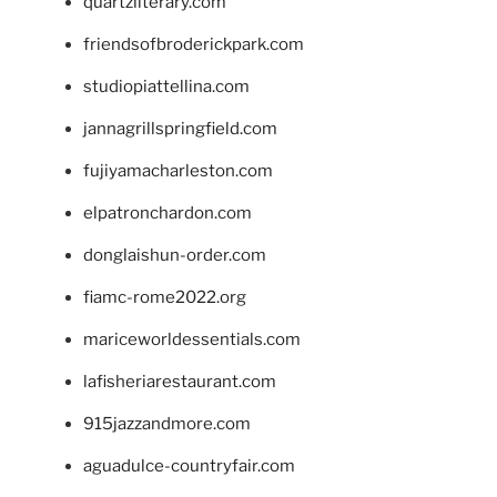
quartzliterary.com
friendsofbroderickpark.com
studiopiattellina.com
jannagrillspringfield.com
fujiyamacharleston.com
elpatronchardon.com
donglaishun-order.com
fiamc-rome2022.org
mariceworldessentials.com
lafisheriarestaurant.com
915jazzandmore.com
aguadulce-countryfair.com