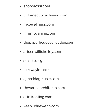
shopmossi.com
untamedcollectivesd.com
mxpwellness.com
infernocanine.com
thepaperhousecollection.com
allisonwillisholley.com
solslite.org
portwayinn.com
djmaddogmusic.com
thesoundarchitects.com
allin1roofing.com
keepjudgewebb.com