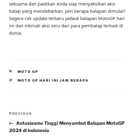
seksama dan pastikan Anda siap menyaksikan aksi
balap yang mendebarkan. Jam berapa balapan dimulai?
Segera cek update terbaru jadwal balapan MotoGP hari
ini dan nikmati aksi seru dari para pembalap terbaik di
dunia.
CATEGORIES
MOTO GP
TAGS
MOTO GP HARI INI JAM BERAPA
Post
Previous
PREVIOUS
navigation
Post
Antusiasme Tinggi Menyambut Balapan MotoGP
2024 di Indonesia