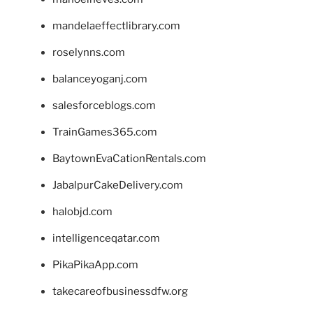
mandelaeffectlibrary.com
roselynns.com
balanceyoganj.com
salesforceblogs.com
TrainGames365.com
BaytownEvaCationRentals.com
JabalpurCakeDelivery.com
halobjd.com
intelligenceqatar.com
PikaPikaApp.com
takecareofbusinessdfw.org