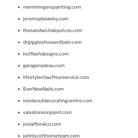
memmingerspainting.com
jeremypbeasley.com
thesandwichdepotcos.com
drgiggleshouseofpain.com
hotflashdesigns.com
garagenadeau.com
lifestylechauffeurservice.com
EverNewNails.com
insideoutdecoratingcentre.com
salvatoresinpoint.com
jovialfloralco.com
johnlscotthometeam.com