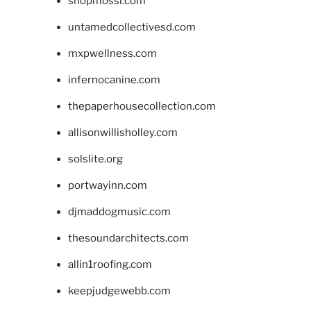
shopmossi.com
untamedcollectivesd.com
mxpwellness.com
infernocanine.com
thepaperhousecollection.com
allisonwillisholley.com
solslite.org
portwayinn.com
djmaddogmusic.com
thesoundarchitects.com
allin1roofing.com
keepjudgewebb.com