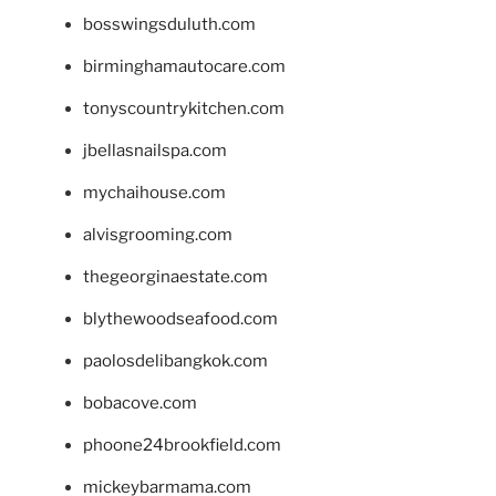
bosswingsduluth.com
birminghamautocare.com
tonyscountrykitchen.com
jbellasnailspa.com
mychaihouse.com
alvisgrooming.com
thegeorginaestate.com
blythewoodseafood.com
paolosdelibangkok.com
bobacove.com
phoone24brookfield.com
mickeybarmama.com