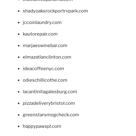
shadyoaksrockportrvpark.com
jccoinlaundry.com
kautorepair.com
marjaeswinebar.com
elmazatlanclinton.com
ideacoffeenyc.com
odieschillicothe.com
lacantinitagalesburg.com
pizzadeliverybristol.com
greenstarsmogcheck.com
happypawspl.com