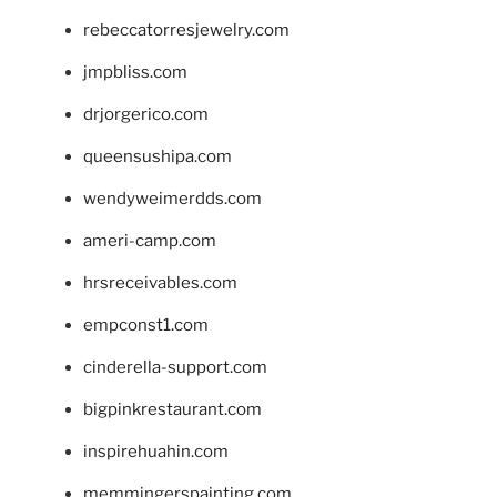
rebeccatorresjewelry.com
jmpbliss.com
drjorgerico.com
queensushipa.com
wendyweimerdds.com
ameri-camp.com
hrsreceivables.com
empconst1.com
cinderella-support.com
bigpinkrestaurant.com
inspirehuahin.com
memmingerspainting.com