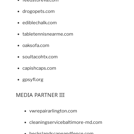
feedstoreva.com
drogopets.com
ediblechalk.com
tabletennisnearme.com
oaksofa.com
soultacohtx.com
capishcaps.com
gpsyfl.org
MEDIA PARTNER III
vwrepairarlington.com
cleaningservicebaltimore-md.com
beckslandscapeandfence.com