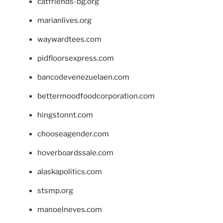
catfriends-bg.org
marianlives.org
waywardtees.com
pidfloorsexpress.com
bancodevenezuelaen.com
bettermoodfoodcorporation.com
hingstonnt.com
chooseagender.com
hoverboardssale.com
alaskapolitics.com
stsmp.org
manoelneves.com