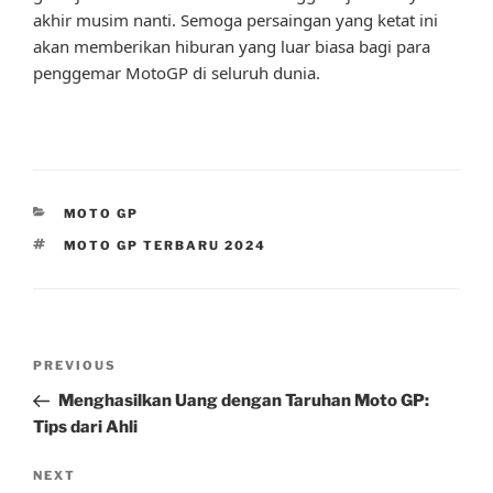
akhir musim nanti. Semoga persaingan yang ketat ini
akan memberikan hiburan yang luar biasa bagi para
penggemar MotoGP di seluruh dunia.
CATEGORIES
MOTO GP
TAGS
MOTO GP TERBARU 2024
Post
Previous
PREVIOUS
navigation
Post
Menghasilkan Uang dengan Taruhan Moto GP:
Tips dari Ahli
Next
NEXT