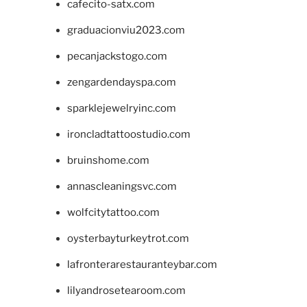
cafecito-satx.com
graduacionviu2023.com
pecanjackstogo.com
zengardendayspa.com
sparklejewelryinc.com
ironcladtattoostudio.com
bruinshome.com
annascleaningsvc.com
wolfcitytattoo.com
oysterbayturkeytrot.com
lafronterarestauranteybar.com
lilyandrosetearoom.com