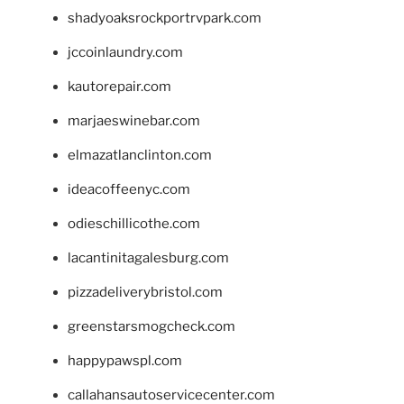
shadyoaksrockportrvpark.com
jccoinlaundry.com
kautorepair.com
marjaeswinebar.com
elmazatlanclinton.com
ideacoffeenyc.com
odieschillicothe.com
lacantinitagalesburg.com
pizzadeliverybristol.com
greenstarsmogcheck.com
happypawspl.com
callahansautoservicecenter.com