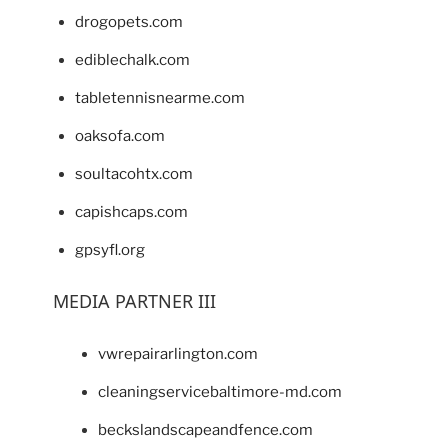
drogopets.com
ediblechalk.com
tabletennisnearme.com
oaksofa.com
soultacohtx.com
capishcaps.com
gpsyfl.org
MEDIA PARTNER III
vwrepairarlington.com
cleaningservicebaltimore-md.com
beckslandscapeandfence.com