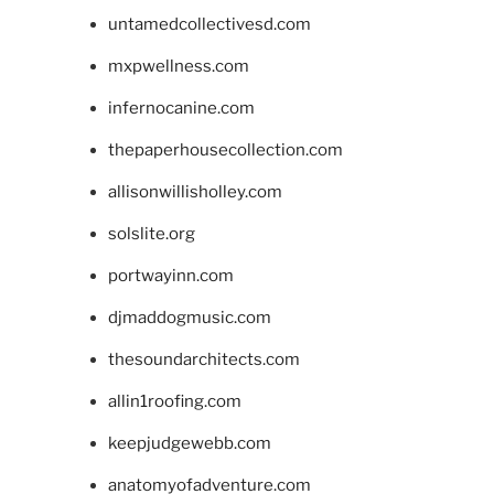
untamedcollectivesd.com
mxpwellness.com
infernocanine.com
thepaperhousecollection.com
allisonwillisholley.com
solslite.org
portwayinn.com
djmaddogmusic.com
thesoundarchitects.com
allin1roofing.com
keepjudgewebb.com
anatomyofadventure.com