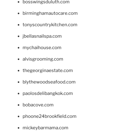
bosswingsduluth.com
birminghamautocare.com
tonyscountrykitchen.com
jbellasnailspa.com
mychaihouse.com
alvisgrooming.com
thegeorginaestate.com
blythewoodseafood.com
paolosdelibangkok.com
bobacove.com
phoone24brookfield.com
mickeybarmama.com