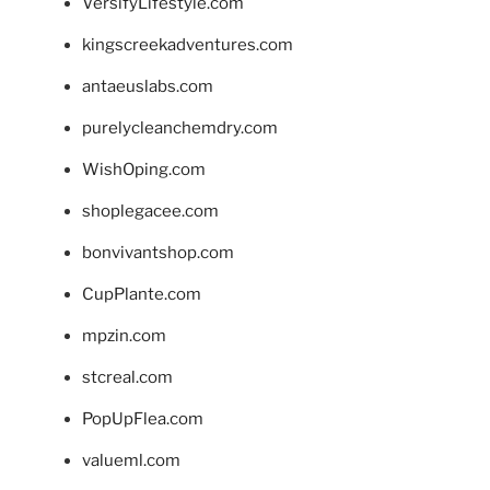
VersifyLifestyle.com
kingscreekadventures.com
antaeuslabs.com
purelycleanchemdry.com
WishOping.com
shoplegacee.com
bonvivantshop.com
CupPlante.com
mpzin.com
stcreal.com
PopUpFlea.com
valueml.com