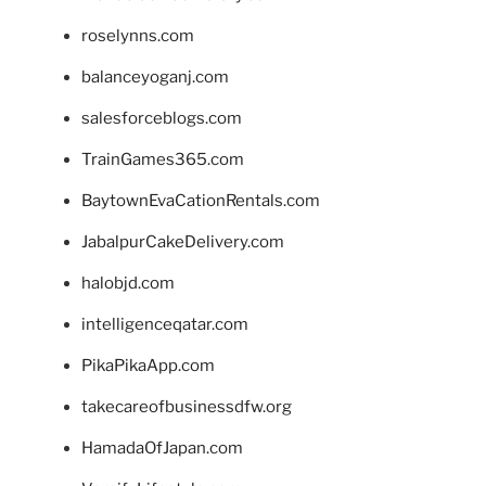
roselynns.com
balanceyoganj.com
salesforceblogs.com
TrainGames365.com
BaytownEvaCationRentals.com
JabalpurCakeDelivery.com
halobjd.com
intelligenceqatar.com
PikaPikaApp.com
takecareofbusinessdfw.org
HamadaOfJapan.com