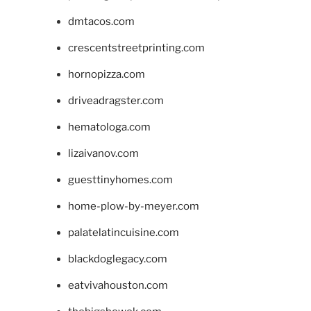
dmtacos.com
crescentstreetprinting.com
hornopizza.com
driveadragster.com
hematologa.com
lizaivanov.com
guesttinyhomes.com
home-plow-by-meyer.com
palatelatincuisine.com
blackdoglegacy.com
eatvivahouston.com