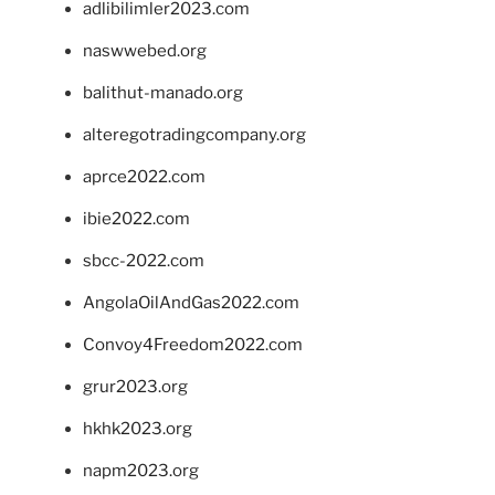
adlibilimler2023.com
naswwebed.org
balithut-manado.org
alteregotradingcompany.org
aprce2022.com
ibie2022.com
sbcc-2022.com
AngolaOilAndGas2022.com
Convoy4Freedom2022.com
grur2023.org
hkhk2023.org
napm2023.org