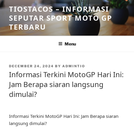
Skip
TIOSTACOS – INFORMASI
to
SEPUTAR SPORT MOTO GP
content
TERBARU
Menu
POSTED
DECEMBER 24, 2024
BY
ADMINTIO
ON
Informasi Terkini MotoGP Hari Ini:
Jam Berapa siaran langsung
dimulai?
Informasi Terkini MotoGP Hari Ini: Jam Berapa siaran
langsung dimulai?