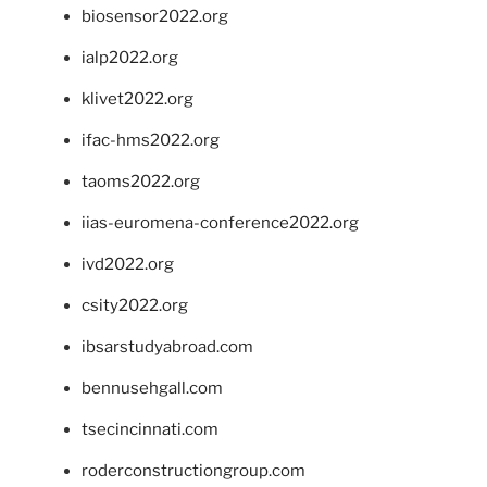
biosensor2022.org
ialp2022.org
klivet2022.org
ifac-hms2022.org
taoms2022.org
iias-euromena-conference2022.org
ivd2022.org
csity2022.org
ibsarstudyabroad.com
bennusehgall.com
tsecincinnati.com
roderconstructiongroup.com