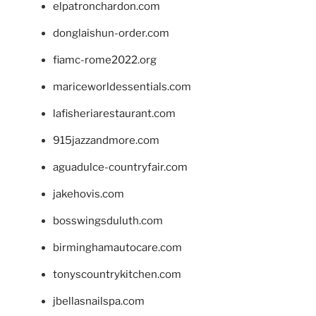
elpatronchardon.com
donglaishun-order.com
fiamc-rome2022.org
mariceworldessentials.com
lafisheriarestaurant.com
915jazzandmore.com
aguadulce-countryfair.com
jakehovis.com
bosswingsduluth.com
birminghamautocare.com
tonyscountrykitchen.com
jbellasnailspa.com