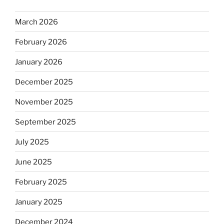
March 2026
February 2026
January 2026
December 2025
November 2025
September 2025
July 2025
June 2025
February 2025
January 2025
December 2024