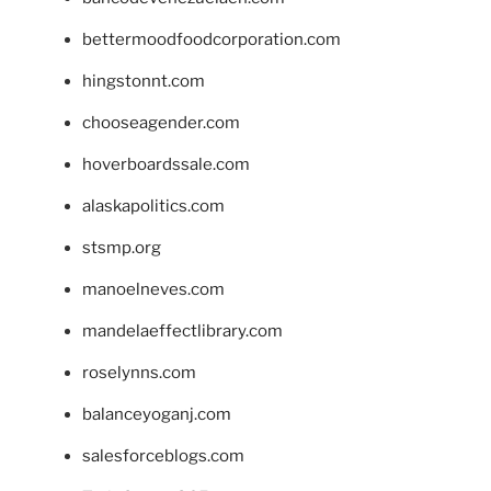
bettermoodfoodcorporation.com
hingstonnt.com
chooseagender.com
hoverboardssale.com
alaskapolitics.com
stsmp.org
manoelneves.com
mandelaeffectlibrary.com
roselynns.com
balanceyoganj.com
salesforceblogs.com