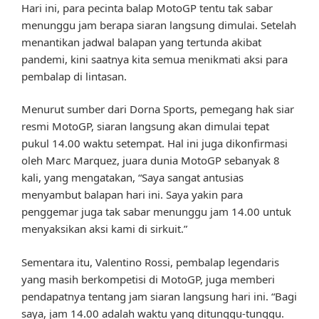
Hari ini, para pecinta balap MotoGP tentu tak sabar
menunggu jam berapa siaran langsung dimulai. Setelah
menantikan jadwal balapan yang tertunda akibat
pandemi, kini saatnya kita semua menikmati aksi para
pembalap di lintasan.
Menurut sumber dari Dorna Sports, pemegang hak siar
resmi MotoGP, siaran langsung akan dimulai tepat
pukul 14.00 waktu setempat. Hal ini juga dikonfirmasi
oleh Marc Marquez, juara dunia MotoGP sebanyak 8
kali, yang mengatakan, “Saya sangat antusias
menyambut balapan hari ini. Saya yakin para
penggemar juga tak sabar menunggu jam 14.00 untuk
menyaksikan aksi kami di sirkuit.”
Sementara itu, Valentino Rossi, pembalap legendaris
yang masih berkompetisi di MotoGP, juga memberi
pendapatnya tentang jam siaran langsung hari ini. “Bagi
saya, jam 14.00 adalah waktu yang ditunggu-tunggu.