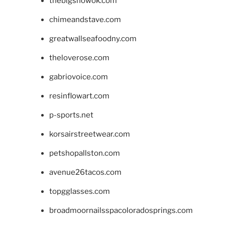
thebigshowok.com
chimeandstave.com
greatwallseafoodny.com
theloverose.com
gabriovoice.com
resinflowart.com
p-sports.net
korsairstreetwear.com
petshopallston.com
avenue26tacos.com
topgglasses.com
broadmoornailsspacoloradosprings.com