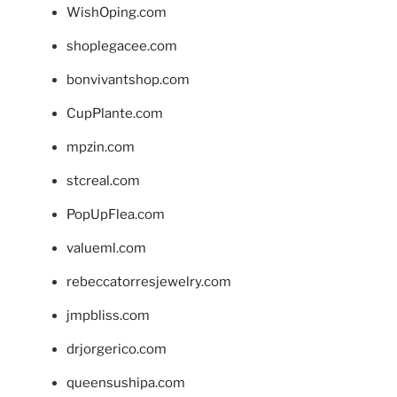
WishOping.com
shoplegacee.com
bonvivantshop.com
CupPlante.com
mpzin.com
stcreal.com
PopUpFlea.com
valueml.com
rebeccatorresjewelry.com
jmpbliss.com
drjorgerico.com
queensushipa.com