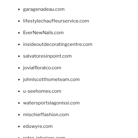
garagenadeau.com
lifestylechauffeurservice.com
EverNewNails.com
insideoutdecoratingcentre.com
salvatoresinpoint.com
jovialfloralco.com
johnlscotthometeam.com
u-seehomes.com
watersportslagonissi.com
mischieffashion.com
eduwyre.com
retro-interiors.com