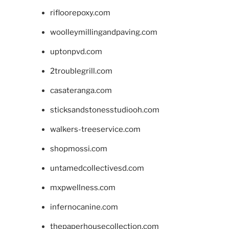
rifloorepoxy.com
woolleymillingandpaving.com
uptonpvd.com
2troublegrill.com
casateranga.com
sticksandstonesstudiooh.com
walkers-treeservice.com
shopmossi.com
untamedcollectivesd.com
mxpwellness.com
infernocanine.com
thepaperhousecollection.com