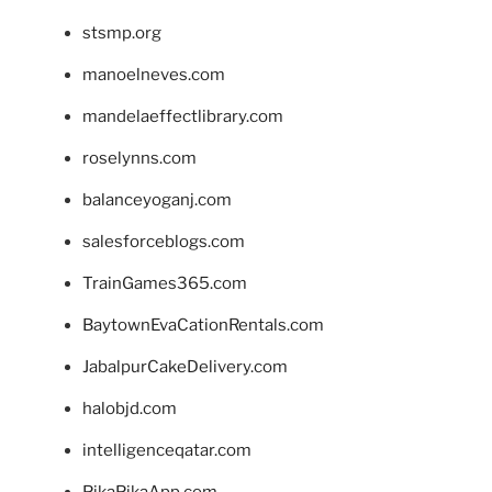
stsmp.org
manoelneves.com
mandelaeffectlibrary.com
roselynns.com
balanceyoganj.com
salesforceblogs.com
TrainGames365.com
BaytownEvaCationRentals.com
JabalpurCakeDelivery.com
halobjd.com
intelligenceqatar.com
PikaPikaApp.com