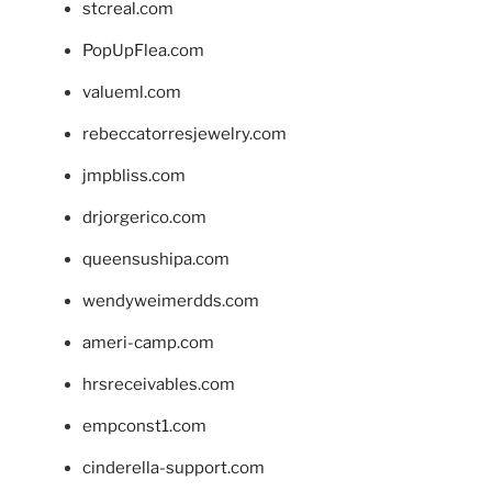
stcreal.com
PopUpFlea.com
valueml.com
rebeccatorresjewelry.com
jmpbliss.com
drjorgerico.com
queensushipa.com
wendyweimerdds.com
ameri-camp.com
hrsreceivables.com
empconst1.com
cinderella-support.com