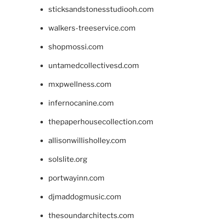
sticksandstonesstudiooh.com
walkers-treeservice.com
shopmossi.com
untamedcollectivesd.com
mxpwellness.com
infernocanine.com
thepaperhousecollection.com
allisonwillisholley.com
solslite.org
portwayinn.com
djmaddogmusic.com
thesoundarchitects.com