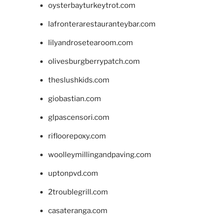
oysterbayturkeytrot.com
lafronterarestauranteybar.com
lilyandrosetearoom.com
olivesburgberrypatch.com
theslushkids.com
giobastian.com
glpascensori.com
rifloorepoxy.com
woolleymillingandpaving.com
uptonpvd.com
2troublegrill.com
casateranga.com