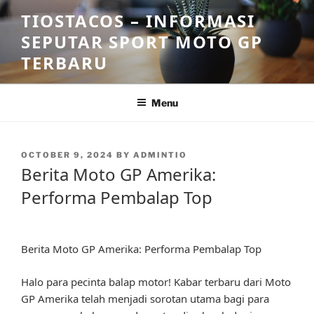
Skip
TIOSTACOS – INFORMASI
to
SEPUTAR SPORT MOTO GP
content
TERBARU
Menu
POSTED
OCTOBER 9, 2024
BY
ADMINTIO
ON
Berita Moto GP Amerika:
Performa Pembalap Top
Berita Moto GP Amerika: Performa Pembalap Top
Halo para pecinta balap motor! Kabar terbaru dari Moto
GP Amerika telah menjadi sorotan utama bagi para