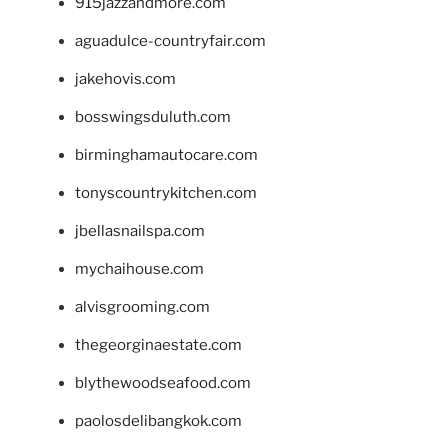
915jazzandmore.com
aguadulce-countryfair.com
jakehovis.com
bosswingsduluth.com
birminghamautocare.com
tonyscountrykitchen.com
jbellasnailspa.com
mychaihouse.com
alvisgrooming.com
thegeorginaestate.com
blythewoodseafood.com
paolosdelibangkok.com