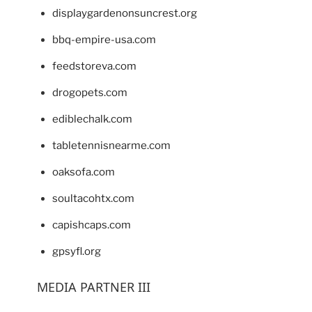
displaygardenonsuncrest.org
bbq-empire-usa.com
feedstoreva.com
drogopets.com
ediblechalk.com
tabletennisnearme.com
oaksofa.com
soultacohtx.com
capishcaps.com
gpsyfl.org
MEDIA PARTNER III