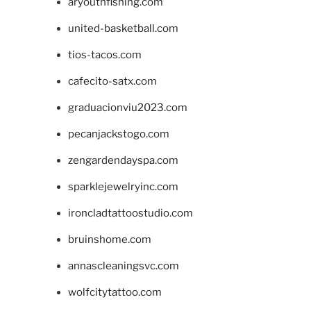
aryouthfishing.com
united-basketball.com
tios-tacos.com
cafecito-satx.com
graduacionviu2023.com
pecanjackstogo.com
zengardendayspa.com
sparklejewelryinc.com
ironcladtattoostudio.com
bruinshome.com
annascleaningsvc.com
wolfcitytattoo.com