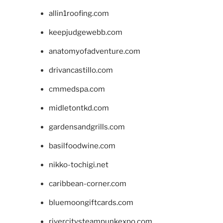
allin1roofing.com
keepjudgewebb.com
anatomyofadventure.com
drivancastillo.com
cmmedspa.com
midletontkd.com
gardensandgrills.com
basilfoodwine.com
nikko-tochigi.net
caribbean-corner.com
bluemoongiftcards.com
rivercitysteampunkexpo.com