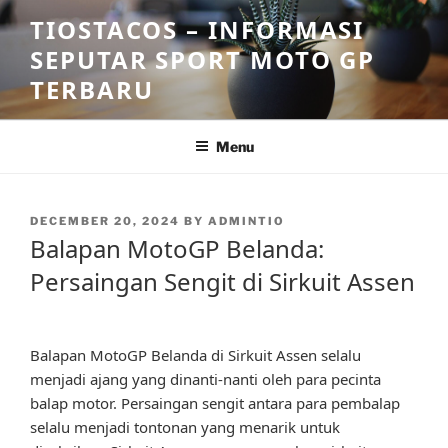
Skip
TIOSTACOS – INFORMASI
to
SEPUTAR SPORT MOTO GP
content
TERBARU
Menu
POSTED
DECEMBER 20, 2024
BY
ADMINTIO
ON
Balapan MotoGP Belanda:
Persaingan Sengit di Sirkuit Assen
Balapan MotoGP Belanda di Sirkuit Assen selalu
menjadi ajang yang dinanti-nanti oleh para pecinta
balap motor. Persaingan sengit antara para pembalap
selalu menjadi tontonan yang menarik untuk