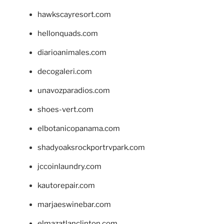
hawkscayresort.com
hellonquads.com
diarioanimales.com
decogaleri.com
unavozparadios.com
shoes-vert.com
elbotanicopanama.com
shadyoaksrockportrvpark.com
jccoinlaundry.com
kautorepair.com
marjaeswinebar.com
elmazatlanclinton.com