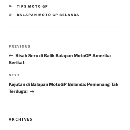
CATEGORIES
TIPS MOTO GP
TAGS
BALAPAN MOTO GP BELANDA
Post
Previous
PREVIOUS
navigation
Post
Kisah Seru di Balik Balapan MotoGP Amerika
Serikat
Next
NEXT
Post
Kejutan di Balapan MotoGP Belanda: Pemenang Tak
Terduga!
ARCHIVES