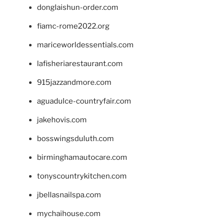
donglaishun-order.com
fiamc-rome2022.org
mariceworldessentials.com
lafisheriarestaurant.com
915jazzandmore.com
aguadulce-countryfair.com
jakehovis.com
bosswingsduluth.com
birminghamautocare.com
tonyscountrykitchen.com
jbellasnailspa.com
mychaihouse.com