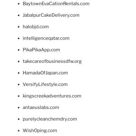
BaytownEvaCationRentals.com
JabalpurCakeDelivery.com
halobjd.com
intelligenceqatar.com
PikaPikaApp.com
takecareofbusinessdfw.org
HamadaOfJapan.com
VersifyLifestyle.com
kingscreekadventures.com
antaeuslabs.com
purelycleanchemdry.com
WishOping.com