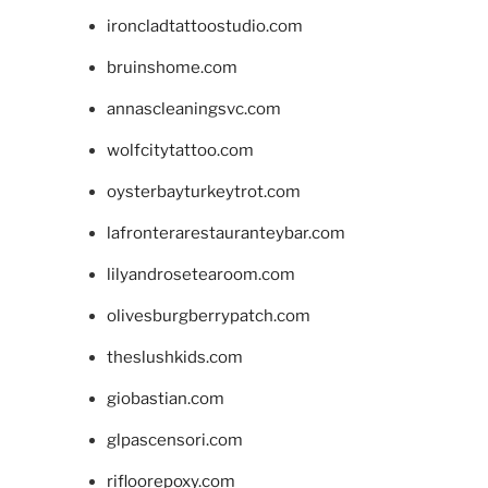
ironcladtattoostudio.com
bruinshome.com
annascleaningsvc.com
wolfcitytattoo.com
oysterbayturkeytrot.com
lafronterarestauranteybar.com
lilyandrosetearoom.com
olivesburgberrypatch.com
theslushkids.com
giobastian.com
glpascensori.com
rifloorepoxy.com