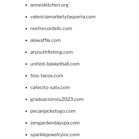
anneskitchen.org
valenciamarketytaqueria.com
reefrecordsllc.com
alawaffle.com
aryouthfishing.com
united-basketball.com
tios-tacos.com
cafecito-satx.com
graduacionviu2023.com
pecanjackstogo.com
zengardendayspa.com
sparklejewelryinc.com