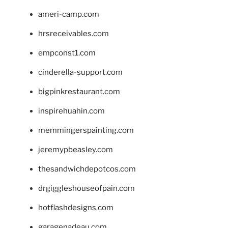
ameri-camp.com
hrsreceivables.com
empconst1.com
cinderella-support.com
bigpinkrestaurant.com
inspirehuahin.com
memmingerspainting.com
jeremypbeasley.com
thesandwichdepotcos.com
drgiggleshouseofpain.com
hotflashdesigns.com
garagenadeau.com