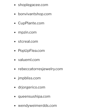
shoplegacee.com
bonvivantshop.com
CupPlante.com
mpzin.com
stcreal.com
PopUpFlea.com
valueml.com
rebeccatorresjewelry.com
jmpbliss.com
drjorgerico.com
queensushipa.com
wendyweimerdds.com