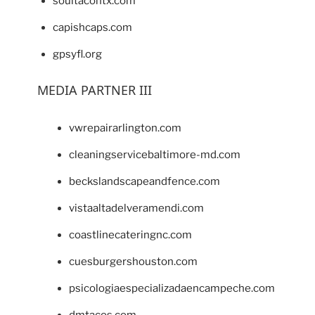
soultacohtx.com
capishcaps.com
gpsyfl.org
MEDIA PARTNER III
vwrepairarlington.com
cleaningservicebaltimore-md.com
beckslandscapeandfence.com
vistaaltadelveramendi.com
coastlinecateringnc.com
cuesburgershouston.com
psicologiaespecializadaencampeche.com
dmtacos.com