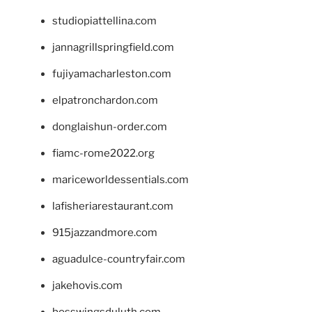
studiopiattellina.com
jannagrillspringfield.com
fujiyamacharleston.com
elpatronchardon.com
donglaishun-order.com
fiamc-rome2022.org
mariceworldessentials.com
lafisheriarestaurant.com
915jazzandmore.com
aguadulce-countryfair.com
jakehovis.com
bosswingsduluth.com