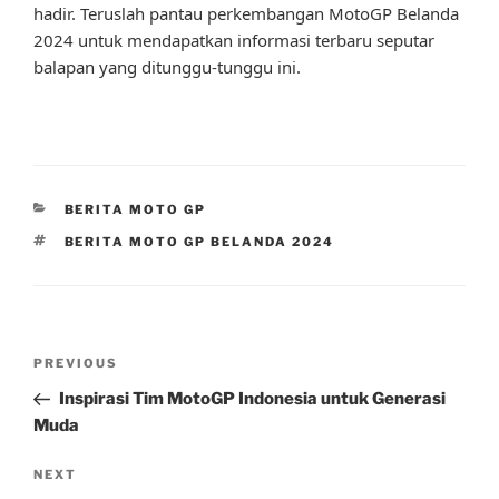
hadir. Teruslah pantau perkembangan MotoGP Belanda
2024 untuk mendapatkan informasi terbaru seputar
balapan yang ditunggu-tunggu ini.
CATEGORIES
BERITA MOTO GP
TAGS
BERITA MOTO GP BELANDA 2024
Post
Previous
PREVIOUS
navigation
Post
Inspirasi Tim MotoGP Indonesia untuk Generasi
Muda
Next
NEXT