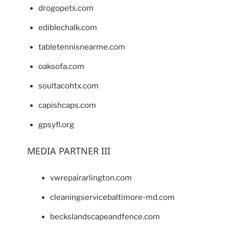
drogopets.com
ediblechalk.com
tabletennisnearme.com
oaksofa.com
soultacohtx.com
capishcaps.com
gpsyfl.org
MEDIA PARTNER III
vwrepairarlington.com
cleaningservicebaltimore-md.com
beckslandscapeandfence.com