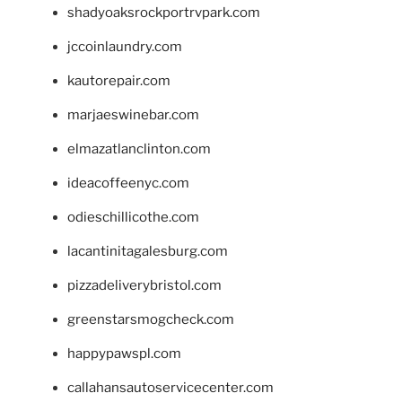
shadyoaksrockportrvpark.com
jccoinlaundry.com
kautorepair.com
marjaeswinebar.com
elmazatlanclinton.com
ideacoffeenyc.com
odieschillicothe.com
lacantinitagalesburg.com
pizzadeliverybristol.com
greenstarsmogcheck.com
happypawspl.com
callahansautoservicecenter.com