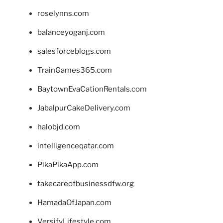
roselynns.com
balanceyoganj.com
salesforceblogs.com
TrainGames365.com
BaytownEvaCationRentals.com
JabalpurCakeDelivery.com
halobjd.com
intelligenceqatar.com
PikaPikaApp.com
takecareofbusinessdfw.org
HamadaOfJapan.com
VersifyLifestyle.com