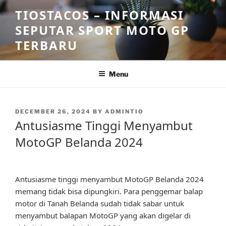
Skip
TIOSTACOS – INFORMASI
to
SEPUTAR SPORT MOTO GP
content
TERBARU
Menu
POSTED
DECEMBER 26, 2024
BY
ADMINTIO
ON
Antusiasme Tinggi Menyambut
MotoGP Belanda 2024
Antusiasme tinggi menyambut MotoGP Belanda 2024
memang tidak bisa dipungkiri. Para penggemar balap
motor di Tanah Belanda sudah tidak sabar untuk
menyambut balapan MotoGP yang akan digelar di