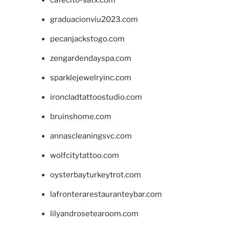
cafecito-satx.com
graduacionviu2023.com
pecanjackstogo.com
zengardendayspa.com
sparklejewelryinc.com
ironcladtattoostudio.com
bruinshome.com
annascleaningsvc.com
wolfcitytattoo.com
oysterbayturkeytrot.com
lafronterarestauranteybar.com
lilyandrosetearoom.com