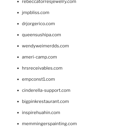
rebeccatorresjewelry.com
jmpbliss.com
drjorgerico.com
queensushipa.com
wendyweimerdds.com
ameri-camp.com
hrsreceivables.com
empconst1.com
cinderella-support.com
bigpinkrestaurant.com
inspirehuahin.com
memmingerspainting.com