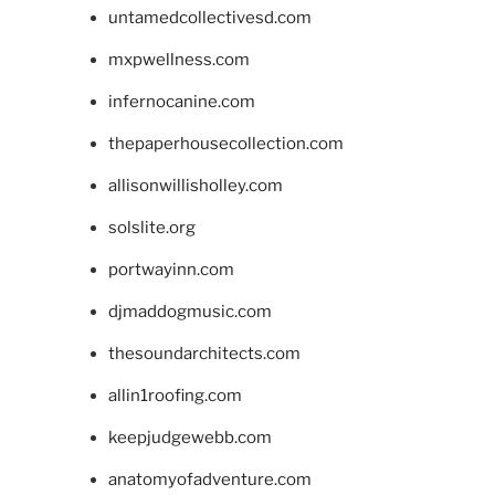
untamedcollectivesd.com
mxpwellness.com
infernocanine.com
thepaperhousecollection.com
allisonwillisholley.com
solslite.org
portwayinn.com
djmaddogmusic.com
thesoundarchitects.com
allin1roofing.com
keepjudgewebb.com
anatomyofadventure.com