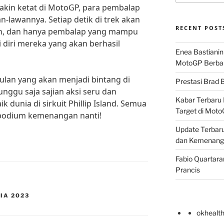
kin ketat di MotoGP, para pembalap
-lawannya. Setiap detik di trek akan
RECENT POST
n, dan hanya pembalap yang mampu
 diri mereka yang akan berhasil
Enea Bastianin
MotoGP Berba
ulan yang akan menjadi bintang di
Prestasi Brad B
unggu saja sajian aksi seru dan
Kabar Terbaru 
 dunia di sirkuit Phillip Island. Semua
Target di Mot
 podium kemenangan nanti!
Update Terbaru
dan Kemenang
Fabio Quartara
Prancis
IA 2023
okhealt