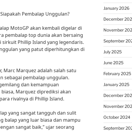
January 2026
: Siapakah Pembalap Unggulan?
December 20
balap MotoGP akan kembali digelar di
November 20
ara pembalap top dunia akan bersaing
September 20
irkuit Phillip Island yang legendaris.
ggulan yang patut diperhitungkan di
July 2025
June 2025
r, Marc Marquez adalah salah satu
February 2025
an sebagai pembalap unggulan.
 gemilang dan kemampuan
January 2025
biasa, Marquez diprediksi akan
December 20
ra rivalnya di Phillip Island.
November 20
ap yang sangat tangguh dan sulit
October 2024
ing balap yang luar biasa dan mampu
engan sangat baik,” ujar seorang
September 20