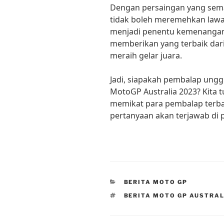
Dengan persaingan yang sema
tidak boleh meremehkan lawan
menjadi penentu kemenanga
memberikan yang terbaik dari
meraih gelar juara.
Jadi, siapakah pembalap ungg
MotoGP Australia 2023? Kita t
memikat para pembalap terbaik
pertanyaan akan terjawab di
CATEGORIES
BERITA MOTO GP
TAGS
BERITA MOTO GP AUSTRAL