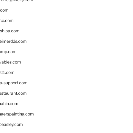
s.com
ico.com
shipa.com
eimerdds.com
camp.com
ivables.com
st1.com
la-support.com
estaurant.com
uahin.com
erspainting.com
beasley.com