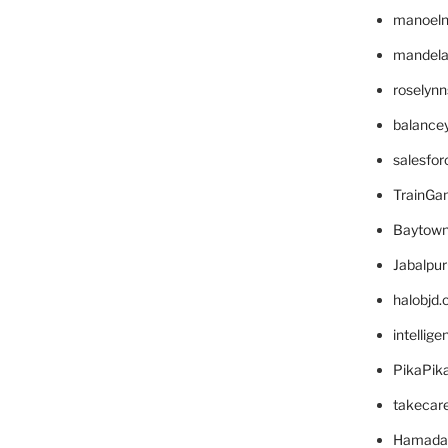
manoel
mandelae
roselyn
balance
salesfo
TrainG
Baytown
Jabalpu
halobjd
intellig
PikaPik
takecar
Hamada