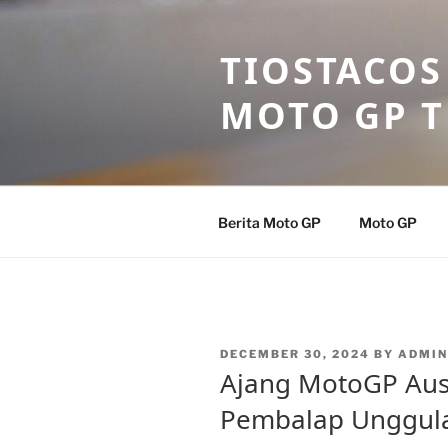
Skip
to
TIOSTACOS
content
MOTO GP 
Berita Moto GP
Moto GP
POSTED
DECEMBER 30, 2024
BY
ADMIN
ON
Ajang MotoGP Aust
Pembalap Unggul