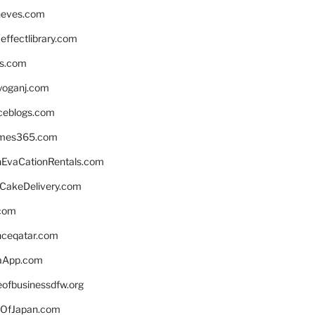
neves.com
ffectlibrary.com
ns.com
yoganj.com
rceblogs.com
ames365.com
EvaCationRentals.com
rCakeDelivery.com
.com
enceqatar.com
aApp.com
eofbusinessdfw.org
OfJapan.com