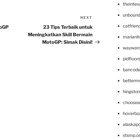
theinte
unbound
NEXT
Next
Post
catfrien
toGP
23 Tips Terbaik untuk
Meningkatkan Skill Bermain
marianli
MotoGP: Simak Disini!
wayward
pidfloo
bancode
betterm
hingsto
choosea
hoverbo
alaskapo
stsmp.o