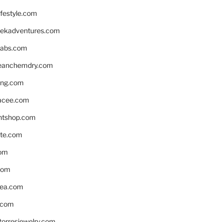
ifestyle.com
eekadventures.com
labs.com
leanchemdry.com
ing.com
acee.com
ntshop.com
te.com
om
com
ea.com
.com
torresjewelry.com