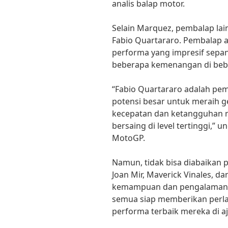
analis balap motor.
Selain Marquez, pembalap lai
Fabio Quartararo. Pembalap a
performa yang impresif sepan
beberapa kemenangan di bebe
“Fabio Quartararo adalah pe
potensi besar untuk meraih ge
kecepatan dan ketangguhan 
bersaing di level tertinggi,
MotoGP.
Namun, tidak bisa diabaikan 
Joan Mir, Maverick Vinales, da
kemampuan dan pengalaman y
semua siap memberikan perl
performa terbaik mereka di a