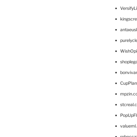
VersifyL
kingscr
antaeus
purelyc
WishOp
shopleg
bonviva
CupPlan
mpzin.c
stcreal.
PopUpFl
valueml
rebecca