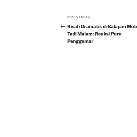
Post
Previous
PREVIOUS
navigation
Post
Kisah Dramatis di Balapan Mo
Tadi Malam: Reaksi Para
Penggemar