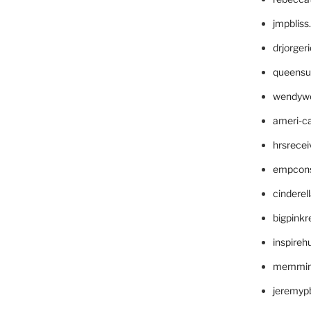
jmpblis
drjorger
queensu
wendyw
ameri-
hrsrece
empcon
cinderel
bigpinkr
inspireh
memming
jeremyp