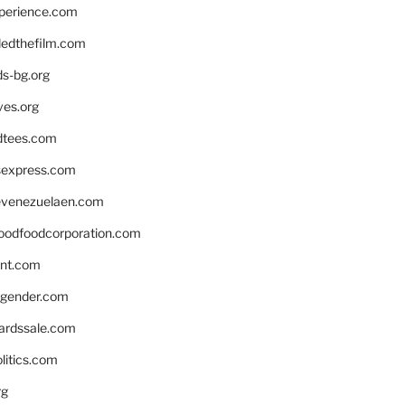
xperience.com
edthefilm.com
ds-bg.org
ves.org
tees.com
rsexpress.com
venezuelaen.com
oodfoodcorporation.com
nnt.com
gender.com
ardssale.com
litics.com
rg