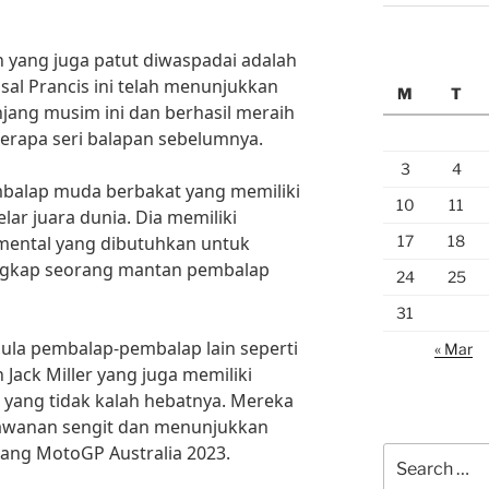
n yang juga patut diwaspadai adalah
sal Prancis ini telah menunjukkan
M
T
jang musim ini dan berhasil meraih
rapa seri balapan sebelumnya.
3
4
mbalap muda berbakat yang memiliki
10
11
lar juara dunia. Dia memiliki
17
18
mental yang dibutuhkan untuk
” ungkap seorang mantan pembalap
24
25
31
pula pembalap-pembalap lain seperti
« Mar
n Jack Miller yang juga memiliki
ang tidak kalah hebatnya. Mereka
awanan sengit dan menunjukkan
jang MotoGP Australia 2023.
Search
for: